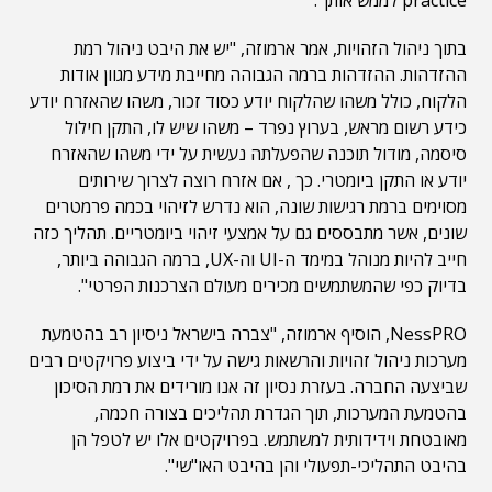
practice לממש אותן".
בתוך ניהול הזהויות, אמר ארמוזה, "יש את היבט ניהול רמת
ההזדהות. ההזדהות ברמה הגבוהה מחייבת מידע מגוון אודות
הלקוח, כולל משהו שהלקוח יודע כסוד זכור, משהו שהאזרח יודע
כידע רשום מראש, בערוץ נפרד – משהו שיש לו, התקן חילול
סיסמה, מודול תוכנה שהפעלתה נעשית על ידי משהו שהאזרח
יודע או התקן ביומטרי. כך , אם אזרח רוצה לצרוך שירותים
מסוימים ברמת רגישות שונה, הוא נדרש לזיהוי בכמה פרמטרים
שונים, אשר מתבססים גם על אמצעי זיהוי ביומטריים. תהליך כזה
חייב להיות מנוהל במימד ה-UI וה-UX, ברמה הגבוהה ביותר,
בדיוק כפי שהמשתמשים מכירים מעולם הצרכנות הפרטי".
NessPRO, הוסיף ארמוזה, "צברה בישראל ניסיון רב בהטמעת
מערכות ניהול זהויות והרשאות גישה על ידי ביצוע פרויקטים רבים
שביצעה החברה. בעזרת נסיון זה אנו מורידים את רמת הסיכון
בהטמעת המערכות, תוך הגדרת תהליכים בצורה חכמה,
מאובטחת וידידותית למשתמש. בפרויקטים אלו יש לטפל הן
בהיבט התהליכי-תפעולי והן בהיבט האו"שי".