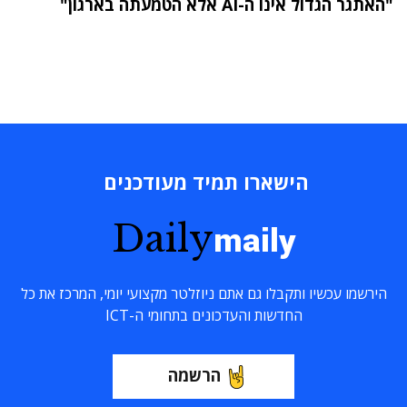
"האתגר הגדול אינו ה-AI אלא הטמעתה בארגון"
הישארו תמיד מעודכנים
Daily
maily
הירשמו עכשיו ותקבלו גם אתם ניוזלטר מקצועי יומי, המרכז את כל
החדשות והעדכונים בתחומי ה-ICT
הרשמה