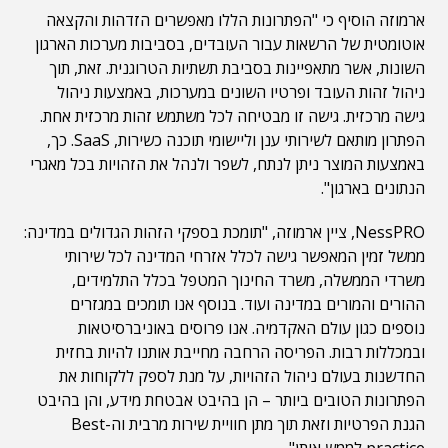
ארמוזה הוסיף כי "הפתרונות הללו מאפשרים הזדהות והקצאה
אוטומטית של הרשאות עבור העובדים, בסביבות מערכות הארגון
השונות, אשר מתאפיינות בסביבת תשתיות הטרוגנית. זאת, תוך
ניהול זהות העובד ופרטיו השונים במערכות, באמצעות ניהול
גישה מרכזית. גישה זו מבטיחה לכל משתמש זהות מרכזית אחת.
הפתרון מותאם לשירותי ענן וליישומי תוכנה כשירות, SaaS. כך,
באמצעות המוצר ניתן לנתח, לשפר ולנהל את הזהויות בכל מאגרי
הנתונים בארגון".
NessPRO, ציין ארמוזה, "תומכת בספקי הזהות הגדולים במדינה:
ממשל זמין המאפשר גישה לכלל אזרחי המדינה לכל שירותי
משרדי הממשלה, משרד החינוך המטפל בכלל התלמידים,
ההורים והמורים במדינה ועוד. בנוסף אנו תומכים במגזרים
נוספים כגון עולם האקדמיה. אנו פרוסים באוניברסיטאות
ובמכללות רבות. הפריסה הרחבה מחייבת אותנו להיות בחזית
החדשנות בעולם ניהול הזהויות, על מנת לספק ללקוחות את
הפתרונות הטובים ביותר – הן בהיבט אבטחת מידע, והן בהיבט
הגנת הפרטיות וזאת תוך מתן חוויית שירות מרבית וה-Best