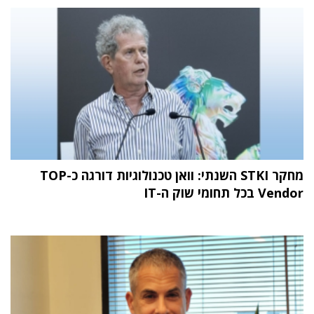
מחקר STKI השנתי: וואן טכנולוגיות דורגה כ-TOP
Vendor בכל תחומי שוק ה-IT