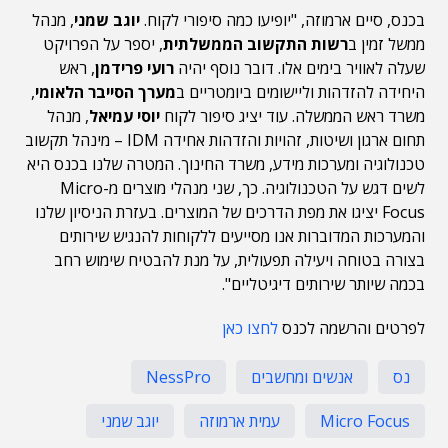
בכנס, סיים ארמוזה, "יופיעו כמה סיפורי לקוח.
יוגב שמני
, מנהל
ממשל זמין ב
רשות התקשוב הממשלתית
, יספר על הפרויקט
שעלה לאוויר בימים אלו. דובר נוסף יהיה
רועי פרידמן
, ראש
היחידה להזדהות וליישומים ביומטריים ב
מערך הסייבר הלאומי
,
משרד ראש הממשלה. עוד יציג סיפור לקוח
יוסי עמיאל
, מנהל
תחום ארגון ושיטות, זהויות והזדהות אחידה IDM – מינהל תקשוב
טכנולוגיה ומערכות מידע, משרד החינוך. המטרה שלנו בכנס היא
לשים דגש על הטכנולוגיה. כך, שני מנהלי מוצרים מ-Micro
Focus יציגו את מפת הדרכים של המוצרים. בעזרת הניסיון שלנו
והמערכות המדוברות אנו מסייעים ללקוחות להנגיש שירותים
בצורה בטוחה ויעילה תפעולית, על מנת להבטיח שימוש רחב
בכמה שיותר שירותים דיגיטליים".
לפרטים והרשמה לכנס
לחצו כאן
נס
אנשים ומחשבים
NessPro
Micro Focus
עמית ארמוזה
יוגב שמני