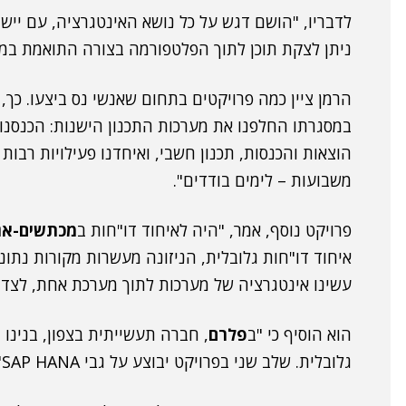
לדבריו, "הושם דגש על כל נושא האינטגרציה, עם יישום
ניתן לצקת תוכן לתוך הפלטפורמה בצורה התואמת במדו
הרמן ציין כמה פרויקטים בתחום שאנשי נס ביצעו. כך, 
במסגרתו החלפנו את מערכות התכנון הישנות: הכנסנו א
הוצאות והכנסות, תכנון חשבי, ואיחדנו פעילויות רבות
משבועות – לימים בודדים".
פרויקט נוסף, אמר, "היה לאיחוד דו"חות ב
מכתשים-אג
איחוד דו"חות גלובלית, הניזונה מעשרות מקורות נתונ
עשינו אינטגרציה של מערכות לתוך מערכת אחת, לצד א
הוא הוסיף כי "ב
פלרם
, חברה תעשייתית בצפון, בנינו
גלובלית. שלב שני בפרויקט יבוצע על גבי SAP HANA".