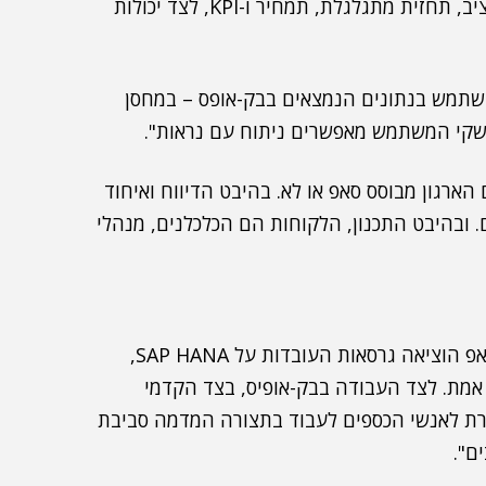
Consolidation). זו נותנת יכולת לתכנון פיננסי – תקציב, תחזית מתגלגלת, תמחיר ו-KPI, לצד יכולות
שתמש בנתונים הנמצאים בבק-אופס – במחסן
 הארגון מבוסס סאפ או לא. בהיבט הדיווח ואיחוד
 ובהיבט התכנון, הלקוחות הם הכלכלנים, מנהלי
"לאור כניסת טכנולוגיות ופלטפורמות ענן מתקדמות, סאפ הוציאה גרסאות העובדות על SAP HANA,
Bi וניתוח ועיבוד בזמן אמת. לצד העבודה בבק-אופיס, בצד הקדמי
מול כלי ביזנס אובג'קטס (BO) ומאפשרת לאנשי הכספים לעבוד בתצורה המדמה סביבת