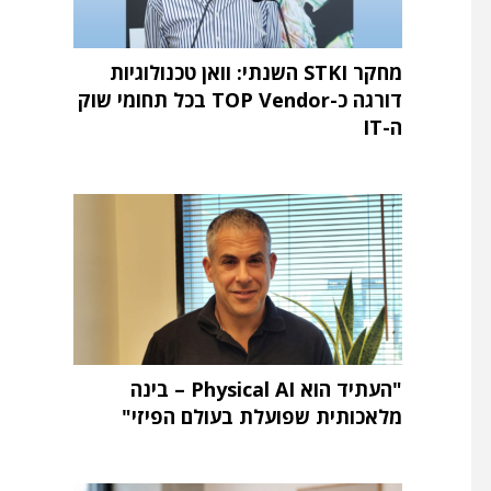
מחקר STKI השנתי: וואן טכנולוגיות
דורגה כ-TOP Vendor בכל תחומי שוק
ה-IT
"העתיד הוא Physical AI – בינה
מלאכותית שפועלת בעולם הפיזי"