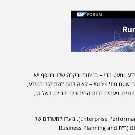
דע, ומעט מדי – בניתוח ובקרה שלו. בנוסף יש
צר 'שטח מת' פיננסי – קשה להם להתמקד במידע,
נתונים, פעמים רבות החיבורים ידניים. בשל כך,
"פתרונות סאפ לתחום EPM (ר"ת Enterprise Performance Management), נועדו למשרדם של
סמנכ"לי הכספים, אמר הרמן, וכוללים את מערכת ה-BPC (ר"ת Business Planning and