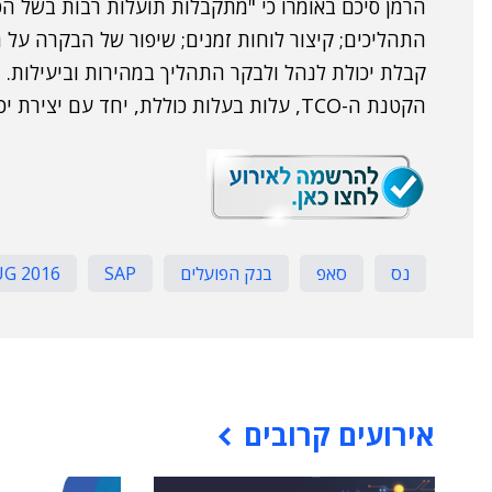
הרמן סיכם באומרו כי "מתקבלות תועלות רבות בשל הטמ
התהליכים; קיצור לוחות זמנים; שיפור של הבקרה על 
קבלת יכולת לנהל ולבקר התהליך במהירות וביעילות. ז
הקטנת ה-TCO, עלות בעלות כוללת, יחד עם יצירת יכולות אנליטיות לדו"חות – על פי הצורך".
נס
סאפ
בנק הפועלים
SAP
UG 2016
אירועים קרובים