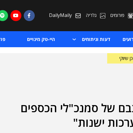
פורומים
גלריה
DailyMaily
ועים
דעות וניתוחים
היי-טק מינויים
פו
ן שיווקי
ת מצבם של סמנכ"לי הכספים
ת
רכות ישנות"
ת