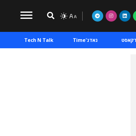
דקאסט
גאדג'Time
Tech N Talk
וכן פרסומי
תוכן פרסומי
וכן פרסומי