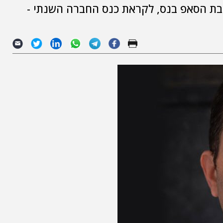
יר הרמן, מנהל תחום EPM בחטיבת הסאפ בנס, לקראת כנס החברה השנתי -