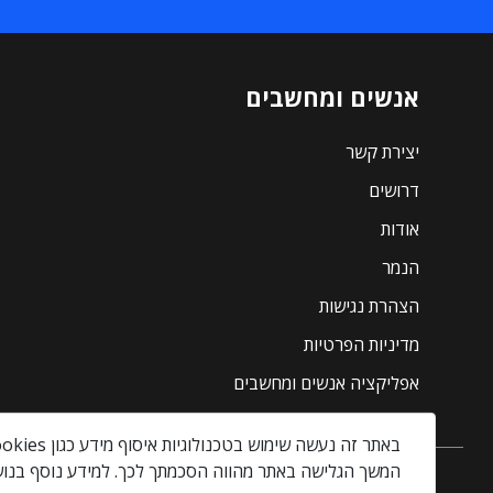
אנשים ומחשבים
יצירת קשר
דרושים
אודות
הנמר
הצהרת נגישות
מדיניות הפרטיות
אפליקציה אנשים ומחשבים
באתר זה נעשה שימוש בטכנולוגיות איסוף מידע כגון Cookies, לרבות על ידי צדדים שלישיים, כדי לספק לך חווית גלישה טובה יותר וכן למטרות סטטיסטיקה, איפיון ושיווק.
המשך הגלישה באתר מהווה הסכמתך לכך. למידע נוסף בנוש
אנשים ומחשבים © 2026 – כל הזכויות שמורות