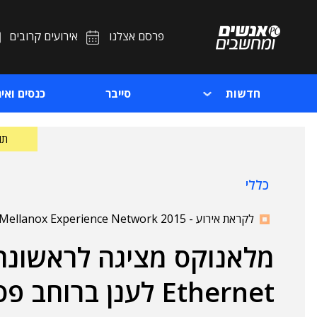
פרסם אצלנו
אירועים קרובים
חדשות
סייבר
כנסים ואיר
תוכ
כללי
לקראת אירוע - Matrix Mellanox Experience Network 2015, יום ג', 21 ביולי, משרדי מטריקס, אבא אבן 3, הרצליה
מלאנוקס מציגה לראשונה 
Ethernet לענן ברוחב פס של 100 ג'יגה-ביט