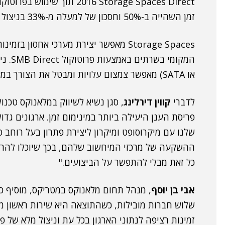
זמן השהייה ב-50% וחסכון של למעלה מ-33% בניצול משאבי המעבד ביחס לפרוטוקול TCP/IP.
Storage Spaces מאפשר יצירת מערכי אחסון
או SATA) מאפשר צמצום עלויות ומבטל את הצורך במארזי אחסון משותפים.
לדברי
קווין דירלינג
פריסת הענן היעילה ביותר במינימום זמן. ארגונים גדו
ההשקעה של מרכזי המיחשוב שלהם, בכך שיוכלו להריץ
כל זאת מבלי להתפשר על הביצועים."
אבי בן יוסף
, מנהל תחום מלאנוקס במטריקס, מוסיף כ
שלוש חברות מובילות, כשהתוצאה היא שירות ראשון מ
זמינות רציפה לנתוני הארגון בכל עת וניצול מלא של פ