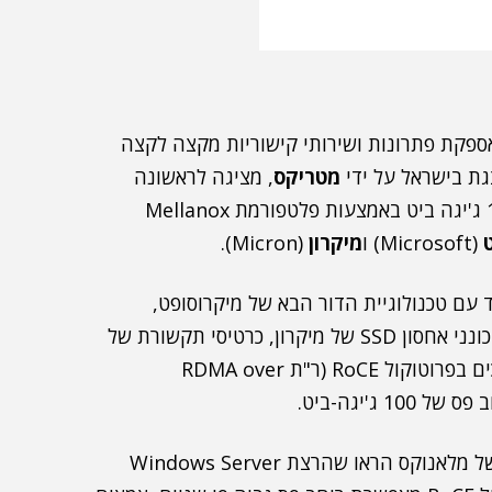
למית באספקת פתרונות ושירותי קישוריות מקצה לקצה
צגת בישראל על ידי
מטריקס
, מציגה לראשונה
בעולם פתרון קישוריות Ethernet לענן ברוחב פס 100 ג'יגה ביט באמצעות פלטפורמת Mellanox
(Microsoft) ו
מיקרון
(Micron).
 מתבסס על פלטפורמת Mellanox CloudX יחד עם טכנולוגיית הדור הבא של מיקרוסופט,
Windows Server 2016 Storage Spaces Direct, כונני אחסון SSD של מיקרון, כרטיסי תקשורת של
מלאנוקס מסדרת ConnectX-4 100 ג'יגה ביט התומכים בפרוטוקול RoCE (ר"ת RDMA over
מבחני ביצועים מקדימים שנערכו תוך שימוש בפתרון של מלאנוקס הראו שהרצת Windows Server