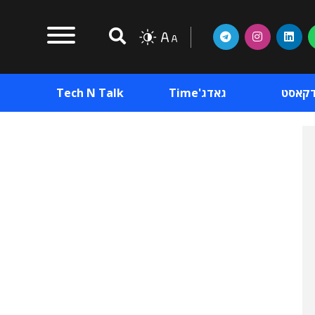
דקאסט
גאדג'Time
Tech N Talk
וכן פרסומי
תוכן פרסומי
וכן פרסומי