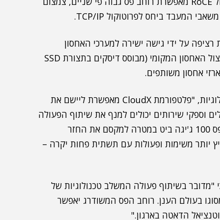
2016 Storage Spaces Direct תוך שימוש בפרוטוקול RoCE מאפשרת רוחב פס גבוה פי שניים, צמצום
 בזמינות רציפה על ידי גישה ישירה למערכי האחסון
המקומי בשרתים באמצעות פרוטוקול SMB Direct. ניצול האחסון המקומי (מבוסס דיסקים בתצורת SSD
, סגן נשיא לשיווק במלאנוקס טכנולוגיות, "פלטפורמת CloudX מאפשרת ליישם את
לים וספקי שירותים יכולים למנף את שיתוף הפעולה
שלנו עם מיקרוסופט ומיקרון ליצירת פתרון בעל רוחב פס 100 ג'יגה ביט במטרה למקסם את החזר
 יותר משימות ופעולות עם תשתית פחות יקרה –
י "מדובר בשיתוף פעולה המשלב טכנולוגיות של
סוגו בעולם הענן. רוחב הפס המשודרג יאפשר
וטנציאל הדאטה בארגון."