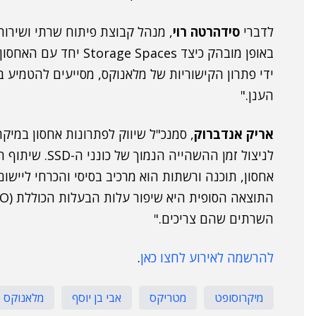
לדברי
סידהרטה רוי
באופן מובהק כיצד paces
ידי פתרון הקישוריות של מלאנוקס, מסייעים להטמיע 
הענן."
אריק אנדברוק
, סמנכ"ל שיווק לפתרונות אחסון במיקר
לניצול זמן ההשה
אחסון, תוכנה ורשתות הוא מרכיב בסיסי והכרחי ליישום
השרתים שהם צריכים."
להרשמה לאירוע לחצו כאן
.
מיקרוסופט
מטריקס
אבי בן יוסף
מלאנוקס ט