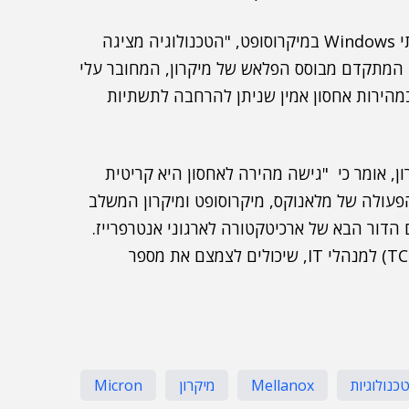
, מנהל קבוצת פיתוח שרתי ושירותי Windows במיקרוסופט, "הטכנולוגיה מציגה
Storage S יחד עם האחסון המתקדם מבוסס הפלאש של מיקרון, המחובר עלי
במהירות אחסון אמין שניתן להרחבה לתשתיות
ון, אומר כי "גישה מהירה לאחסון היא קריטית
ייה הנמוך של כונני ה-SSD. שיתוף הפעולה של מלאנוקס, מיקרוסופט ומיקרון המשלב
 הדור הבא של ארכיטקטורה לארגוני אנטרפרייז.
התוצאה הסופית היא שיפור עלות הבעלות הכוללת (TCO) למנהלי IT, שיכולים לצמצם את מספר
כנולוגיות
Mellanox
מיקרון
Micron