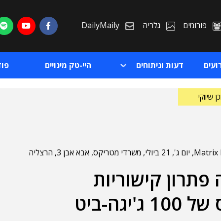
פורומים
גלריה
DailyMaily
ועים
דעות וניתוחים
היי-טק מינויים
פו
ן שיווקי
פתרון קישוריות
ת
ת