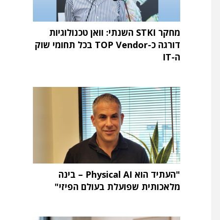
מחקר STKI השנתי: וואן טכנולוגיות
דורגה כ-TOP Vendor בכל תחומי שוק
ה-IT
"העתיד הוא Physical AI – בינה
מלאכותית שפועלת בעולם הפיזי"