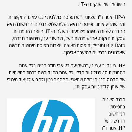
הישראלי של ענקית ה-IT.
ל-HP, אמר ד"ר עציוני, "יש תפיסה כוללנית לגבי עולם התקשורת
ומה שמניע אותו. תפיסה זו היא בעלת שלוש רגליים. הראשונה היא
ההבנה שקורה משהו משמעותי בעולם ה-IT, היוצר הזדמנויות
עסקיות חזקות. ארבע מגמות העל, מיחשוב ענן, מיחשוב חברתי,
Big Data ומובייל, תופסות תאוצה ויוצרות תפיסת מיחשוב חדשה
שארגונים נדרשים להיערך אליהן".
HP, ציין ד"ר עציוני, "משקיעה משאבי מו"פ רבים בכל אחת
מהמגמות הטכנולוגיות הללו. כל אחת מהן דורשת ברמת התשתיות
של הדטה סנטר יכולת שתאפשר להגיב נכון ולהביא לניצול מיטבי
של אותן הזדמנויות עסקיות".
הרגל השניה
בתפיסת
המיחשוב
החדשה של
HP, אמר ד"ר