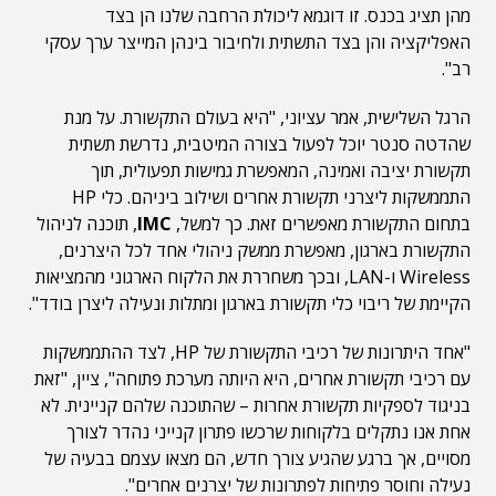
מהן תציג בכנס. זו דוגמא ליכולת הרחבה שלנו הן בצד
האפליקציה והן בצד התשתית ולחיבור בינהן המייצר ערך עסקי
רב".
הרגל השלישית, אמר עציוני, "היא בעולם התקשורת. על מנת
שהדטה סנטר יוכל לפעול בצורה המיטבית, נדרשת תשתית
תקשורת יציבה ואמינה, המאפשרת גמישות תפעולית, תוך
התממשקות ליצרני תקשורת אחרים ושילוב ביניהם. כלי HP
בתחום התקשורת מאפשרים זאת. כך למשל,
IMC
, תוכנה לניהול
התקשורת בארגון, מאפשרת ממשק ניהולי אחד לכל היצרנים,
Wireless ו-LAN, ובכך משחררת את הלקוח הארגוני מהמציאות
הקיימת של ריבוי כלי תקשורת בארגון ומתלות ונעילה ליצרן בודד".
"אחד היתרונות של רכיבי התקשורת של HP, לצד ההתממשקות
עם רכיבי תקשורת אחרים, היא היותה מערכת פתוחה", ציין, "זאת
בניגוד לספקיות תקשורת אחרות – שהתוכנה שלהם קניינית. לא
אחת אנו נתקלים בלקוחות שרכשו פתרון קנייני נהדר לצורך
מסויים, אך ברגע שהגיע צורך חדש, הם מצאו עצמם בבעיה של
נעילה וחוסר פתיחות לפתרונות של יצרנים אחרים".