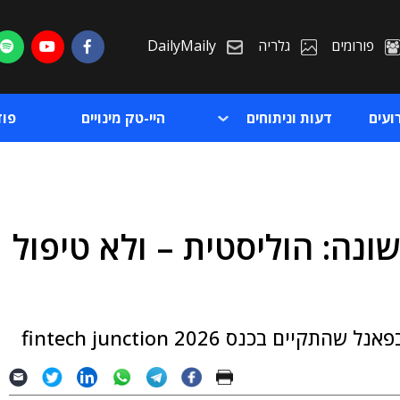
פורומים
גלריה
DailyMaily
ועים
דעות וניתוחים
היי-טק מינויים
פו
 הגנה שונה: הוליסטית – ולא טיפול
ת
ת
בכנס fintech junction 2026