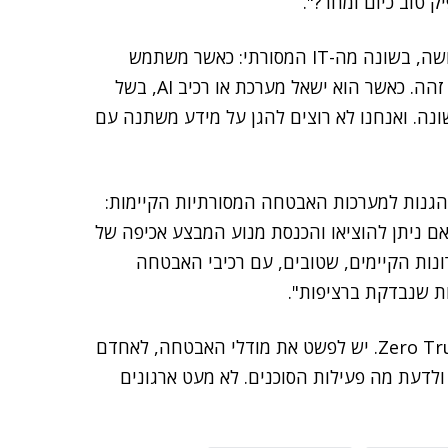
 טוב כיום ומחר?".
"על מנת להשיב על השאלות", ציין, "יש לראות מה AI עושה, בשונה מה-IT המסורתי: כאשר משתמש
עובד על מערכת CRM, לדוגמה, הוא יקבל תמיד תשובה זהה. כאשר הוא ישאל מערכת או רכיב AI, בשל
נה. ואנחנו לא רוצים להגן על מידע משתנה עם
בואנו להגן על מערכות AI, נוסיף עוד הגנות למערכות האבטחה המסורתיות הקיימות:
ם ניתן להוציאו והכנסת מנוע המבצע אכיפה של
ונות הקיימים, שטובים, עם רכיבי האבטחה
ת שנבדקת ברציפות".
"הארכיטקטורה כבר קיימת, ולא נדרש לבנות חדשה: Zero Trust. יש לפשט את מודלי האבטחה, לאחדם
דעת מה פעילות הסוכנים. לא מעט ארגונים