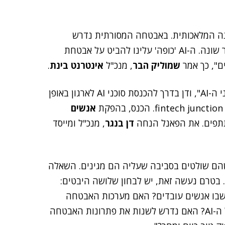
ינה המלאכותית. באבטחה המסורתית נדרש
לאבטח את המידע באופן זהה, ואילו בעולם ה-AI, האתגר שונה. ה-AI 'כופה' עלינו להביט על אבטחת
ם", כך אמר
שמוליק הבר
, מנכ"ל
אינטרנט בינת
.
הבר דיבר בפאנל שנושאו "מלחמת אבטחת המידע בסוכני ה-AI", ודן בדרך להכנסת סוכני AI לארגון באופן
אנשים
תפים. את הפאנל הנחה
דן בנגר
, מנכ"ל ומייסד
שהם שולטים בסביבה שעליה הם מגינים. השאלה
ד מאבטחים את מערכות ה-AI שבארגון. בטרם נעשה זאת, יש לבחון שלושה היבטים:
 שבו אנשים עובדים? האם מערכות האבטחה
הקיימות מסוגלות להגן על המידע החדש שהצטרף בשל ה-AI? האם נדרש לשנות את פתרונות האבטחה