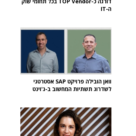
דורגה כ-TOP Vendor בכל תחומי שוק
ה-IT
וואן הובילה פרויקט SAP אסטרטגי
לשדרוג תשתיות המחשוב ב-ג'וינט