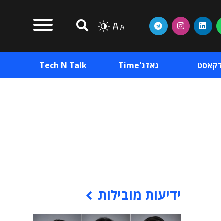
דקאסט
גאדג'Time
Tech N Talk
וכן פרסומי
תוכן פרסומי
וכן פרסומי
ידיעות מובילות