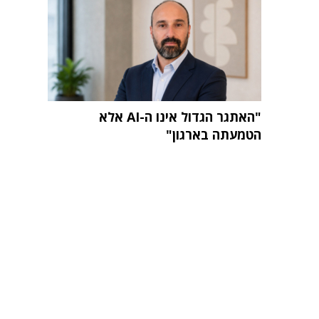
"האתגר הגדול אינו ה-AI אלא
הטמעתה בארגון"