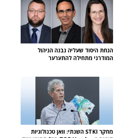
הנחת היסוד שעליה נבנה הניהול
המודרני מתחילה להתערער
מחקר STKI השנתי: וואן טכנולוגיות