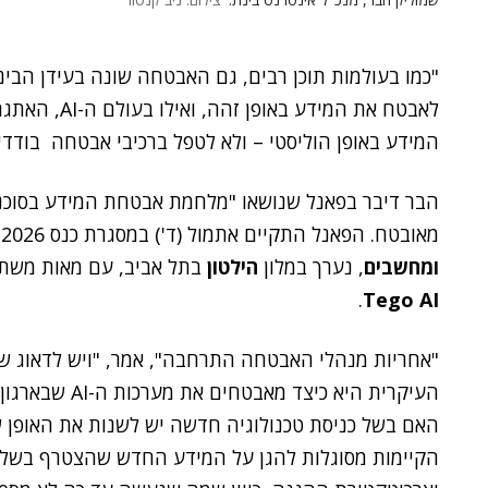
"כמו בעולמות תוכן רבים, גם האבטחה שונה בעידן הב
המידע באופן הוליסטי – ולא לטפל ברכיבי אבטחה בודדי
מאובטח. הפאנל התקיים אתמול (ד') במסגרת כנס fintech junction 2026. הכנס, בהפקת
ומחשבים
, נערך במלון
הילטון
בתל אביב, עם מאות משת
.
Tego AI
"אחריות מנהלי האבטחה התרחבה", אמר, "ויש לדאוג 
העיקרית היא כיצ
האם בשל כניסת טכנולוגיה חדשה יש לשנות את האופן