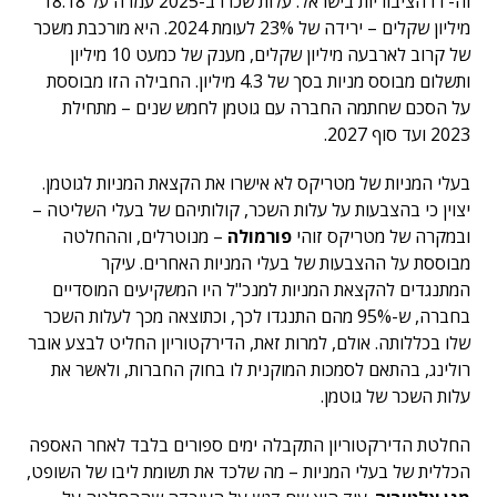
וה-IT הציבוריות בישראל. עלות שכרו ב-2025 עמדה על 18.18
מיליון שקלים – ירידה של 23% לעומת 2024. היא מורכבת משכר
של קרוב לארבעה מיליון שקלים, מענק של כמעט 10 מיליון
ותשלום מבוסס מניות בסך של 4.3 מיליון. החבילה הזו מבוססת
על הסכם שחתמה החברה עם גוטמן לחמש שנים – מתחילת
2023 ועד סוף 2027.
בעלי המניות של מטריקס לא אישרו את הקצאת המניות לגוטמן.
יצוין כי בהצבעות על עלות השכר, קולותיהם של בעלי השליטה –
ובמקרה של מטריקס זוהי
פורמולה
– מנוטרלים, וההחלטה
מבוססת על ההצבעות של בעלי המניות האחרים. עיקר
המתנגדים להקצאת המניות למנכ"ל היו המשקיעים המוסדיים
בחברה, ש-95% מהם התנגדו לכך, וכתוצאה מכך לעלות השכר
שלו בכללותה. אולם, למרות זאת, הדירקטוריון החליט לבצע אובר
רולינג, בהתאם לסמכות המוקנית לו בחוק החברות, ולאשר את
עלות השכר של גוטמן.
החלטת הדירקטוריון התקבלה ימים ספורים בלבד לאחר האספה
הכללית של בעלי המניות – מה שלכד את תשומת ליבו של השופט,