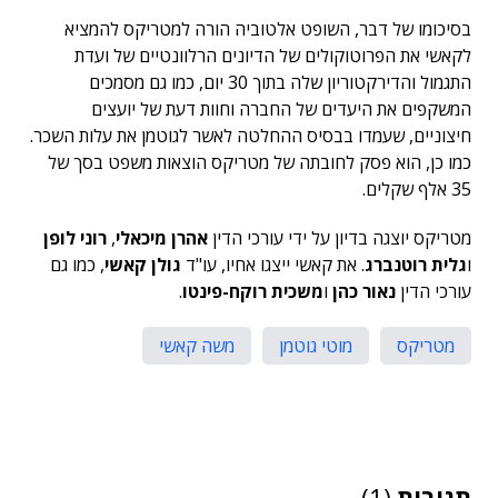
בסיכומו של דבר, השופט אלטוביה הורה למטריקס להמציא
לקאשי את הפרוטוקולים של הדיונים הרלוונטיים של ועדת
התגמול והדירקטוריון שלה בתוך 30 יום, כמו גם מסמכים
המשקפים את היעדים של החברה וחוות דעת של יועצים
חיצוניים, שעמדו בבסיס ההחלטה לאשר לגוטמן את עלות השכר.
כמו כן, הוא פסק לחובתה של מטריקס הוצאות משפט בסך של
35 אלף שקלים.
מטריקס יוצגה בדיון על ידי עורכי הדין
אהרן מיכאלי
,
רוני לופן
ו
גלית רוטנברג
. את קאשי ייצגו אחיו, עו"ד
גולן קאשי
, כמו גם
עורכי הדין
נאור כהן
ו
משכית רוקח-פינטו
.
מטריקס
מוטי גוטמן
משה קאשי
תגובות
(1)