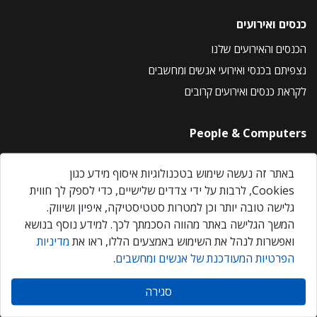
כנסים ואירועים
הכנסים והאירועים שלנו
נצפיתם בכנסי ואירועי אנשים ומחשבים
לקראת כנסים ואירועים קרובים
People & Computers
About Us
באתר זה נעשה שימוש בטכנולוגיות איסוף מידע כגון
Privacy Policy
Cookies, לרבות על ידי צדדים שלישיים, כדי לספק לך חווית
Contact Us
גלישה טובה יותר וכן למטרות סטטיסטיקה, איפיון ושיווק.
Our Events
המשך הגלישה באתר מהווה הסכמתך לכך. למידע נוסף בנושא
ואפשרות לנהל את השימוש באמצעים הללו, ראו את
מדיניות
הפרטיות המעודכנת של אנשים ומחשבים
.
אנשים ומחשבים © 2026 – כל הזכויות שמורות
סגירה
Created by