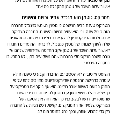
מגן אלטוביה
. עוד הוא שם דגש על העובדה שההחלטה על
אישור עלות השכר של גוטמן התקבלה פה אחד.
מטריקס: גוטמן הוא מנכ"ל עתיר זכויות והישגים
מטריקס טענה בבית המשפט כי גוטמן משמש כמנכ"ל החברה
מזה כ-20 שנה, וכי הוא עתיר זכויות והישגים. החברה הצדיקה
את החלטת הדירקטוריון לבצע אובר רולינג בצמיחה המטאורית
שלה לאורך שנותיו של גוטמן כמנכ"ל. לדבריה, המוסדיים התנגדו
לאישור עלות השכר של גוטמן עקב החלטה שרירותית שלהם על
גובה השכר המקסימלי בחברות שהם משקיעים בהן, ולא התחשבו
במקרה הפרטני.
השופט אלטוביה לא הסכים עם החברה וקבע כי טענה זו לא
עומדת בדרישת ההנמקה שדירקטוריונים מחויבים לתת על פי
החוק בבואם לעשות אובר רולינג. הוא אף ביקר את מטריקס על
כך שלא ניהלה משא ומתן עם גוטמן להפחתה ברכיבי השכר
שהמוסדיים דרשו לבצע. כמו כן, הוא דחה את הטענה של
מטריקס שלפיה אחד המבקשים, קאשי, רכש מניות של החברה
רק כדי לתבוע אותה, ובכך נהג בחוסר תום לב.