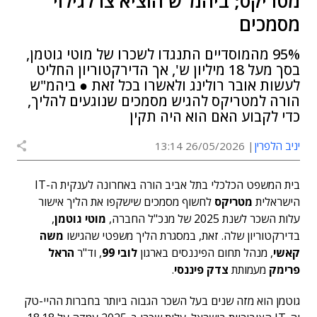
מטריקס; ביהמ"ש הוציא צו לגילוי
מסמכים
95% מהמוסדיים התנגדו לשכרו של מוטי גוטמן,
בסך מעל 18 מיליון ש', אך הדירקטוריון החליט
לעשות אובר רולינג ולאשרו בכל זאת ● ביהמ"ש
הורה למטריקס להגיש מסמכים שנוגעים להליך,
כדי לקבוע האם הוא היה תקין
יניב הלפרין
26/05/2026 13:14
בית המשפט הכלכלי בתל אביב הורה באחרונה לענקית ה-IT
הישראלית
מטריקס
לחשוף מסמכים שישקפו את הליך אישור
עלות השכר לשנת 2025 של מנכ"ל החברה,
מוטי גוטמן
,
בדירקטוריון שלה. זאת, במסגרת הליך משפטי שהגישו
משה
קאשי
, מנהל תחום הפיננסים בארגון
לובי 99
, וד"ר
הראל
פרימק
מעמותת
צדק פיננסי
.
גוטמן הוא מזה שנים בעל השכר הגבוה ביותר בחברות ההיי-טק