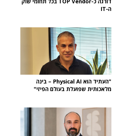
דורגה כ-TOP Vendor בכל תחומי שוק
ה-IT
"העתיד הוא Physical AI – בינה
מלאכותית שפועלת בעולם הפיזי"