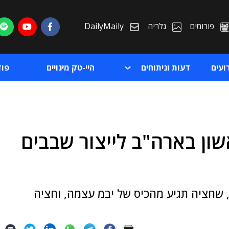
פורומים
גלריה
DailyMaily
ועים
דעות וניתוחים
היי-טק מינויים
פו
ון בארה"ב לייצור שבבים
ת
ת
 שחציה תגיע מהכיס של יבמ עצמה, וחציה