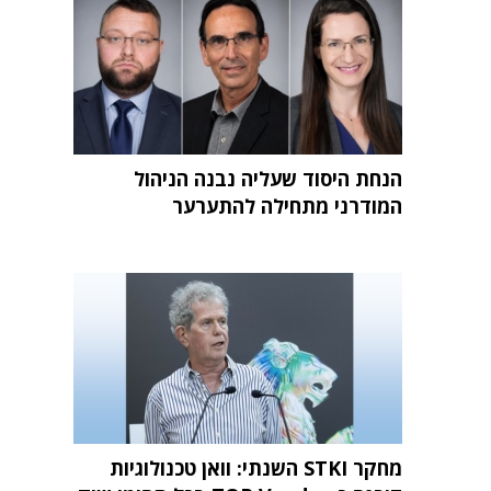
הנחת היסוד שעליה נבנה הניהול
המודרני מתחילה להתערער
מחקר STKI השנתי: וואן טכנולוגיות