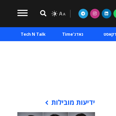
דקאסט
גאדג'Time
Tech N Talk
וכן פרסומי
תוכן פרסומי
וכן פרסומי
ידיעות מובילות