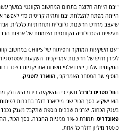
"יבמ הייתה חלוצה בתחום המחשוב הקוונטי במשך עשרות 
הייתה מפתח להצלחת יבמ ותהיה קריטית כדי לאפשר אקוס
שיעצב מחדש חדשנות גלובלית ותחרותיות כלכלית. אנדר
תעשיית הטכנולוגיה הקוונטית הצומחת של ארצות הברי
"עם השקעות המחקר וה
לעידן חדש של חדשנות אמריקנית. השקעות אסטרטגיות 
המקומית שלנו, ייצרו אלפי משרות אמריקניות בשכר גבוה
הוסיף שר המסחר האמריקני,
הווארד לוטניק
.
ה
וול סטריט ג'ורנל
חשף כי ההשקעה ביבמ היא חלק ממה
הוא ישקיע בסך הכול שני מיליארד דולר בחברות לפיתוח
בענק הכחול. יצרנית שבבים נוספת שתקבל מענק נכבד – של 375 מיליון דולר – במסגר
פאונדריס
, תמורת כ-1% ממניות החברה. בסך 
כ-100 מיליון דולר כל אחת.