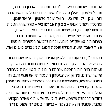
ההסכם – שנחתם במעמד יו"ר ההסתדרות –
ארנון בר-דוד
,
מנכ"ל פלאפון –
אילן סיגל
, יו"ר איגוד עובדי הסלולר, האינטרנט
וההיי-טק –
יקי חלוצי
, יו"ר ועד עובדי פלאפון –
יחיאל שמן,
וסמנכ"ל משאבי אנוש –
צביקה אברמוביץ
– כולל שורת הטבות
נוספות לעובדים, בהן שיפור והרחבת בדיקות סקר רפואיות,
עבודה מהבית של יומיים בשבוע, הגדלת השתתפות החברה
בארוחות ל-50 שקליפ ביום, שוברים לרכישת מכשירים, תוספת
אש"ל לעובדי שטח, הגדלת תוספת הכוננות לעובדים כוננים ועוד.
בר‑דוד: "עובדי ועובדות פלאפון הוכיחו לאורך השנים שהם הכוח
שמניע את החברה קדימה, גם בתקופות מורכבות וגם כשהשוק
משתנה במהירות. ההסכם שנחתם היום נותן ביטוי אמיתי לעבודה
הקשה שלהם, ומחזק את הביטחון התעסוקתי ואת תנאי העבודה
בצורה אחראית, שמאפשרת גם לחברה להמשיך לצמוח. אני מאמין
שהסכם קיבוצי כזה הוא הוכחה שעובדים מאוגדים, גם בענפי
הסלולר וההיי-טק, יכולים להרגיש בטוחים וחזקים יותר. אני רוצה
להודות להנהלת פלאפון, לאיגוד ולוועד על שיתוף פעולה מקצועי
ומכבד, שמביא תוצאות בשטח – במיוחד בימים לא פשוטים אלה.