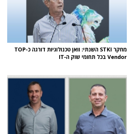
מחקר STKI השנתי: וואן טכנולוגיות דורגה כ-TOP
Vendor בכל תחומי שוק ה-IT