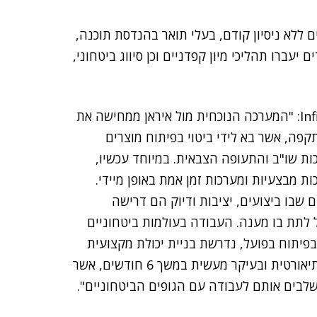
ללא ניסיון קודם, בעלי תואר בהנדסת תוכנה,
עברו תהליכי מיון קפדניים וכן סיווג ביטחוני,
, מנכ"ל משותף ומייסד Infinity Labs R&D: "המערכה הנוכחית מול איראן ממחישה את
קפה, אשר בא לידי ביטוי בפיתוח מוצרים
כות שו"ב והתעופה הצבאית. במיוחד עכשיו,
 מבצעיות ומערכות זמן אמת באופן מיידי.
בו ביצועים, יציבות ודיוק הם דרישה
מומחה אינו יכול לתת בו מענה. העבודה בעולמות ביטחוניים
פיתוח בפועל, נדרשת בניית יכולת מקצועית
עמוקה וממוקדת, אותה אנו מבצעים באמצעות הכשרה תיאורטית ובעיקר מעשית במשך 6 חודשים, אשר
 משלבים אותם לעבודה עם הגופים הביטחוניים".