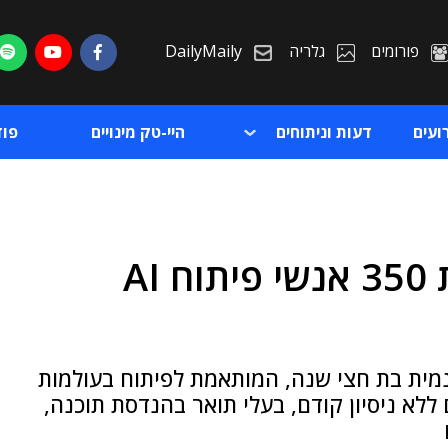
פורומים
גלריה
DailyMaily
ועים
דעות וניתוחים
היי-טק מינויים
פו
אינפיניטי תכשיר ללא עלות 350 אנשי פיתוח AI
ת
ת
מית בת חצי שנה, המותאמת לפיתוח בעולמות
 ללא ניסיון קודם, בעלי תואר בהנדסת תוכנה,