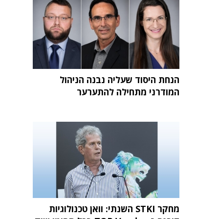
הנחת היסוד שעליה נבנה הניהול
המודרני מתחילה להתערער
מחקר STKI השנתי: וואן טכנולוגיות