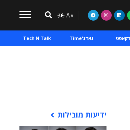
דקאסט
גאדג'Time
Tech N Talk
וכן פרסומי
תוכן פרסומי
וכן פרסומי
ידיעות מובילות