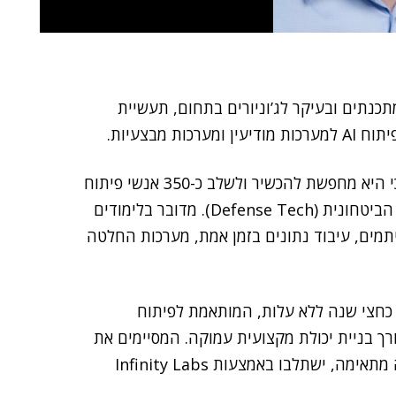
 צמצם את הביקוש למתכנתים ובעיקר לג’וניורים בתחום, תעשיית
מבצעיות.
(Infinity Labs R&D) הודיעה כי היא מחפשת להכשיר ולשלב כ-350 אנשי פיתוח
AI למערכות מבצעיות ומערכות זמן אמת עבור התעשייה הביטחונית (Defense Tech). מדובר בלימודים
יתמים, עיבוד נתונים בזמן אמת, מערכות החלטה
כחצי שנה ללא עלות, המותאמת לפיתוח
ך בניית יכולת מקצועית עמוקה. המסיימים את
שלב ההכשרה, תוך עמידה בסטנדרטים מקצועיים ברמה מתאימה, ישתלבו באמצעות Infinity Labs