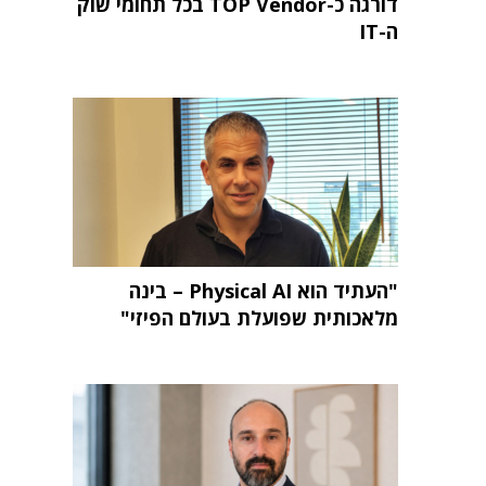
דורגה כ-TOP Vendor בכל תחומי שוק
ה-IT
"העתיד הוא Physical AI – בינה
מלאכותית שפועלת בעולם הפיזי"