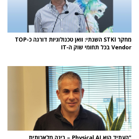
מחקר STKI השנתי: וואן טכנולוגיות דורגה כ-TOP
Vendor בכל תחומי שוק ה-IT
"העתיד הוא Physical AI – בינה מלאכותית