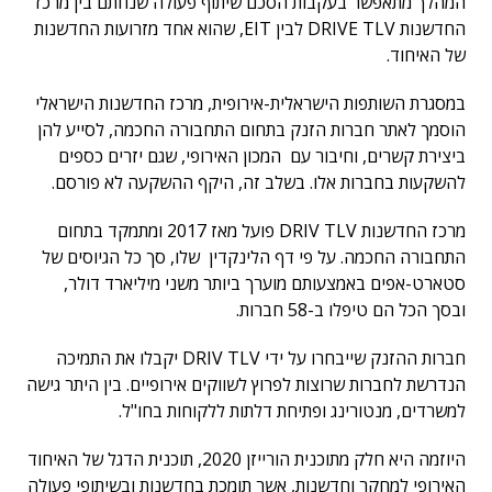
המהלך מתאפשר בעקבות הסכם שיתוף פעולה שנחתם בין מרכז
החדשנות DRIVE TLV לבין EIT, שהוא אחד מזרועות החדשנות
של האיחוד.
במסגרת השותפות הישראלית-אירופית, מרכז החדשנות הישראלי
הוסמך לאתר חברות הזנק בתחום התחבורה החכמה, לסייע להן
ביצירת קשרים, וחיבור עם המכון האירופי, שגם יזרים כספים
להשקעות בחברות אלו. בשלב זה, היקף ההשקעה לא פורסם.
מרכז החדשנות DRIV TLV פועל מאז 2017 ומתמקד בתחום
התחבורה החכמה. על פי דף הלינקדין שלו, סך כל הגיוסים של
סטארט-אפים באמצעותם מוערך ביותר משני מיליארד דולר,
ובסך הכל הם טיפלו ב-58 חברות.
חברות ההזנק שייבחרו על ידי DRIV TLV יקבלו את התמיכה
הנדרשת לחברות שרוצות לפרוץ לשווקים אירופיים. בין היתר גישה
למשרדים, מנטורינג ופתיחת דלתות ללקוחות בחו"ל.
היוזמה היא חלק מתוכנית הורייזן 2020, תוכנית הדגל של האיחוד
האירופי למחקר וחדשנות, אשר תומכת בחדשנות ובשיתופי פעולה