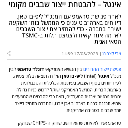
אינטל – להבטחת ייצור שבבים מקומי
לאחר פגישת טראמפ עם המנכ"ל ליפ-בו טאן,
דיווחים בארה"ב טוענים כי הממשל בוחן השקעה
ישירה בחברה - כדי להחזיר את ייצור השבבים
לאדמה אמריקאית ולצמצם תלות ב-TSMC
הטאיוואנית
צבי קצבורג
17/08/2025 14:39
פגישת יישור ההדורים
בין הנשיא האמריקאי
דונלד טראמפ
לבין
מנכ"ל
אינטל
(Intel)
ליפ-בו טאן
הולידה תוצאה בלתי צפויה.
לפי דיווחים בסוף השבוע בעיתונות הכלכלית והטכנולוגית
בארצות הברית, הממשל האמריקני שוקל לרכוש כמות גדולה
יחסית ממניות יצרנית המעבדים, וזאת כדי להבטיח שהמפעלים
שהיא תכננה לבנות בארה"ב אכן ייבנו, והחברה תתחיל לייצר
יותר שבבים בסביבה אמריקנית.
טראמפ אמר לא אחת שהוא חושב שחוק ה-CHIPS שנחקק