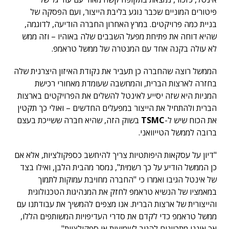
פיטורים המוניים שכבר נוגע בליבת הייצור, ועם הפסקה של
בניית כמה פרויקטים. במרץ האחרון החברה הודיעה, לדוגמה,
שהיא דוחה את פתיחת מפעל השבבים שלה באוהיו – וזה ממש
לא עולה בקנה אחד עם המנטרה של ממשל טראמפ.
הממשל רוצה שהחברה כן תעביר את נקודת האיזון היצרנית שלה
בחזרה לארצות הברית, והמחשבה שעומדת מאחורי רכישת
המניות היא שזה יסייע לאינטל להשלים את הפרויקטים בארצות
הברית ולהתחיל את הייצור במפעלים החדשים – ואולי כך תקטין
את הכוח שיש ל-
TSMC
בשוק הזה, שהיא חברה ששייכת בעצם
ברובה לממשל הטייוואני.
"דיון על עסקאות היפותטיות צריך להיחשב כספקולציות, אלא אם
כן הממשל הודיע על כך רשמית", נמסר מהבית הלבן, ואילו בצד
של אינטל הגיבו ואמרו כי "החברה מחויבת עמוקות לתמוך
במאמציו של הנשיא טראמפ לחזק את המנהיגות הטכנולוגית
והייצורית של ארצות הברית. אנו מצפים להמשיך את עבודתנו עם
ממשל טראמפ כדי לקדם את סדרי העדיפויות המשותפים הללו,
אך איננו מתכוונים להגיב לשמועות או ספקולציות".