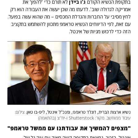
בתקופת הנשיא הקודם
ג'ו ביידן
לא תורם כדי 'להפוך את
אמריקה לגדולה שוב'. לדעתו מה שכן יעשה את העבודה הוא רק
לחץ מסיבי על החברות והגדלת המכסים – מה שהוא עשה בפועל.
עם זאת, לפי הדיווחים הנשיא טראמפ מתכוון להשתמש בתקציב
הזה כדי לרכוש מניות של אינטל.
נשיא ארצות הברית, דונלד טראמפ, ומנכ"ל אינטל, ליפ-בו טאן.
צילום:
עיבוד ממוחשב. מקור: Shutterstock ו-יח"צ (בהתאמה)
"מצפים להמשיך את עבודתנו עם ממשל טראמפ"
אינטל, כזכור, נמצאת בתקופה קשה מאוד עם עוד גל של