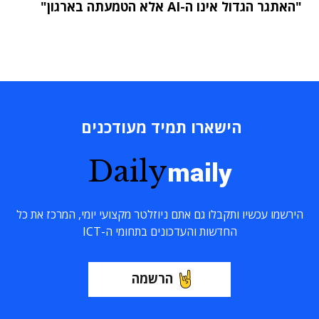
"האתגר הגדול אינו ה-AI אלא הטמעתה בארגון"
הישארו תמיד מעודכנים
Daily
maily
הירשמו עכשיו ותקבלו גם אתם ניוזלטר מקצועי יומי, המרכז את כל
החדשות והעדכונים בתחומי ה-ICT
הרשמה