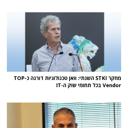
מחקר STKI השנתי: וואן טכנולוגיות דורגה כ-TOP
Vendor בכל תחומי שוק ה-IT