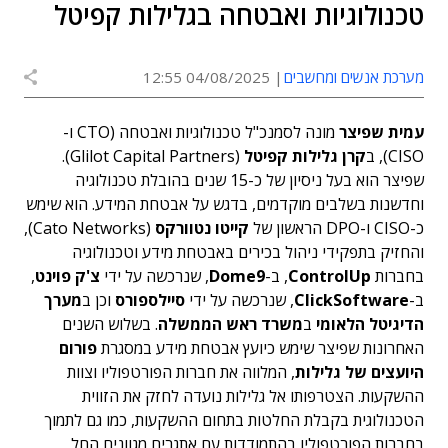
טכנולוגיות ואבטחה בגלילות קפיטל
מערכת אנשים ומחשבים
04/08/2025 12:55
עמית שפיצר
מונה לסמנכ"ל טכנולוגיות ואבטחה (CTO ו-
CISO), ב
קרן גלילות קפיטל
(Glilot Capital Partners).
שפיצר הוא בעל ניסיון של כ-15 שנים בהובלת טכנולוגיה
וחדשנות בשלבים מוקדמים, בדגש על אבטחת המידע. הוא שימש
כ-CISO ו-DPO הראשון של
קייטו נטוורקס
(Cato Networks),
והחזיק בתפקידי ניהול בכירים באבטחת מידע וטכנולוגיה
בחברות
ControlUp
, ב-
Dome9
, שנרכשה על ידי
צ'ק פוינט
,
ב-
ClickSoftware
, שנרכשה על ידי
סיילספורס
וכן ב
מערך
הדיגיטל הלאומי
ב
משרד ראש הממשלה
. בשלוש השנים
האחרונות שפיצר שימש כיועץ אבטחת מידע במסגרת
פורום
היועצים של גלילות
, המלווה את חברות הפורטפוליו וצוות
ההשקעות. הצטרפותו אל גלילות נועדה לחזק את הזווית
הטכנולוגית בקבלת החלטות בתחום ההשקעות, כמו גם לתמוך
בחברות הפורטפוליו בהתמודדות עם אתגרים מגוונים החל