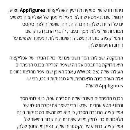
ניתוח חדש של ספקית מודיעין האפליקציות
Appfigures
מציע,
למשל, שנתוני-מטא שחולצו מצילומי מסך של אפליקציה משפיע
ים על הדירוג שלה. החברה הניחה, שאפל חילצה טקסט
מכותרות של צילומי מסך. בעבר, לדברי החברה, רק שם
האפליקציה, כותרת המשנה ורשימת מילות המפתח השפיעו על
דירוג החיפוש שלה.
המסקנה, שצילומי מסך משפיעים על יכולת הגילוי של אפליקציה
היא מדויקת בהתבסס על מה שאפל הכריזה בכנס המפתחים
העולמי שלה (WWDC 25), אבל האופן שבו אפל מחלצת נתונים
אלה מערב בינה מלאכותית, ולא טכניקות OCR, כפי ש-
Appfigures שיערה.
בכנס המפתחים השנתי שלה הסבירה אפל, כי צילומי מסך
ונתוני-מטא אחרים ישמשו כדי לשפר את יכולת הגילוי של
אפליקציה. החברה מסרה, כי היא משתמשת בטכניקות בינה
מלאכותית כדי לחלץ מידע שאחרת היה קבור בתיאור של
אפליקציה, במידע על הקטגוריה שלה, בצילומי המסך שלה,