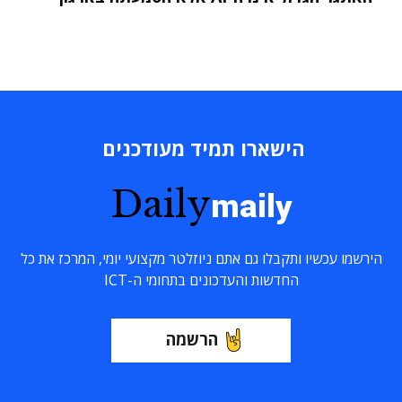
הישארו תמיד מעודכנים
Daily
maily
הירשמו עכשיו ותקבלו גם אתם ניוזלטר מקצועי יומי, המרכז את כל
החדשות והעדכונים בתחומי ה-ICT
הרשמה