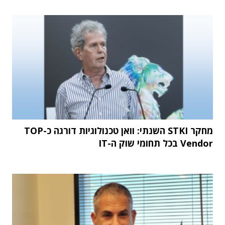
מחקר STKI השנתי: וואן טכנולוגיות דורגה כ-TOP
Vendor בכל תחומי שוק ה-IT