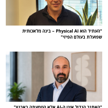
"העתיד הוא Physical AI – בינה מלאכותית
שפועלת בעולם הפיזי"
"האתגר הגדול אינו ה-AI אלא הטמעתה בארגון"