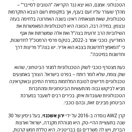
הטכנולוגי. אמנם, הוא יצא נגד הקריאה "הטובים לסייבר" –
מהלך שעורר עליו זעם בענף, אך בתקופתו רשם הצבא התקדמות
טכנולוגית, שאת תוצאותיה ראינו בשנה האחרונה בלחימה בעזה
ובצפון. במידה רבה, הכוונה היא לטכנולוגיות המאפשרות את
השילוביות הרב זרועית בצה"ל ואת אלה שמשרתות את אגף
המודיעין. כוכבי אמר ב-2022, בטקס פרסי הרמטכ"ל לחדשנות,
כי "המאמץ לחדשנות בצבא הוא אדיר. יש בצה"ל פריצות דרך
וחדשנות במיטבה".
כעת מצטרף כוכבי לשוק הטכנולוגיות למגזר הביטחוני, שהוא
שוק צומח, שלא לומר רותח – בפרט בישראל. הצורך באמצעים
טכנולוגיים חדישים לטובת המלחמות במזרח התיכון ובאוקראינה
מביא לביקוש גבוה מהתעשיות הביטחוניות ומהחברות
הטכנולוגיות שעובדות איתן. בכירים רבים לשעבר במערכת
הביטחון מבינים זאת, ובהם כוכבי.
קרן AWZ נוסדה ב-2016 על ידי
ירון אשכנזי
, בעל ניסיון של 30
שנה בתעשיית ההיי-טק. היא מנוהלת מקנדה, ישראל וארצות
הברית, ויש לה משרדים גם בבריטניה. היא כוללת חמש קרנות,