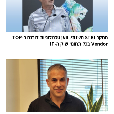
מחקר STKI השנתי: וואן טכנולוגיות דורגה כ-TOP
Vendor בכל תחומי שוק ה-IT