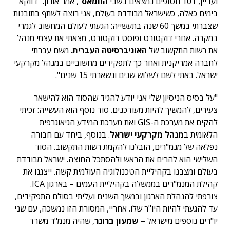
ועדיין, 101 חטופים נמצאים בשבי
החמאס
", אמר אורון. "דווקא
בימים כאלה, כשישראל מבודדת בעולם, אני רוצה לשתף בתובנות
שצברתי במשך 60 שנה בתעשייה: הגעתי לעולם המחשוב לגמרי
במקרה. אחרי דוקטורט ופוסט דוקטורט, מצאתי את עצמי מנהל
את רשות התקשוב של
האוניברסיטה העברית
. משם עברתי
לחברה אמריקנית ואחר כך לתפקידים מחשוביים במנהל מקרקעי
ישראל. באתי לשם לשלוש שנים ונשארתי 15 שנים".
"על בסיס הניסיון שלי אני יודע להגיד שהסוד הוא להישאר
צעירים, להמשיך להיות מעודכנים. סוד נוסף הוא העשייה: זכיתי
להקים את מערכת ה-GIS ואת מערכת המידע הגיאוגרפית
הלאומית ב
מנהל מקרקעי ישראל
. בנוסף, ביחד עם חבורה
נפלאה של מנמ"רים, הובלנו להקמת רשות התקשוב. הסוד
השלישי הוא להרים את הראש ולהסתכל החוצה. ישראל מבודדת
בעולם ומצבנו בקהיליית הטכנולוגיה העולמית קשה. ייצגנו את
קהילת המנמ"רים בממשלה בקהיליית העמים – בארגון ICA.
צורפתי להנהלת הארגון ובמשך השנים ועליתי בסולם התפקידים,
עד להגעתי להיות היו"ר שלו. אחריי, המסורת הזו נמשכה, עם שני
יו"רים נוספים מישראל –
שמעון ברונר
, שהיה מנמ"ר משרד