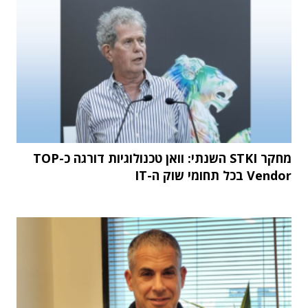
מחקר STKI השנתי: וואן טכנולוגיות דורגה כ-TOP
Vendor בכל תחומי שוק ה-IT