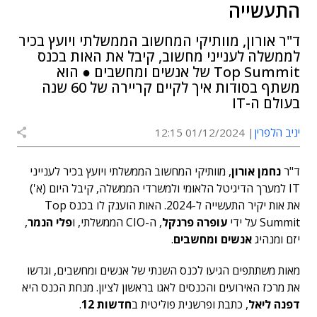
התעשייה
ד"ר אורון, מוותיקי המחשוב הממשלתי ויועץ בכיר
לממשלה לענייני מחשוב, קיבל את האות בכנס
Top Summit של אנשים ומחשבים ● הוא
משתף בסודות איך לקיים קריירה של 60 שנה
בעולם ה-IT
יניב הלפרין
01/12/2024 12:15
ד"ר
נחמן אורון
, מוותיקי המחשוב הממשלתי ויועץ בכיר לענייני
IT למערך הדיגיטל הלאומי ולמשרדי הממשלה, קיבל היום (א')
את אות יקיר התעשייה ל-2024. האות הוענק לו בכנס Top
Summit על ידי
עופרה פרנקל
, ה-CIO הממשלתי, ו
פלי הנמר
,
יזם ומנהיג
אנשים ומחשבים
.
מאות משתתפים הגיעו לכנס השנתי של אנשים ומחשבים, וגדשו
את מרכז האירועים והכנסים לאגו בראשון לציון. מנחת הכנס היא
דפנה ליאל
, כתבת ופרשנית פוליטית ב
חדשות 12
.