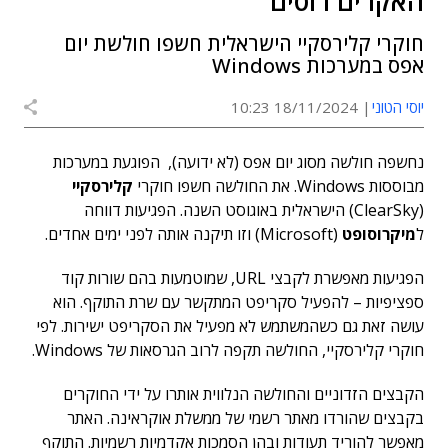
האקרים רוסים
חוקרי קלירסקיי הישראלית חשפו חולשת יום
אפס במערכות Windows
יוסי הטוני
18/11/2024 10:23
נחשפה חולשה מסוג יום אפס (לא ידועה), הפוגעת במערכות
מבוססות Windows. את החולשה חשפו חוקרי
קלירסקיי
(ClearSky) הישראלית באוגוסט השנה. הפגיעות דווחה
ל
מיקרוסופט
(Microsoft) וזו תיקנה אותה לפני ימים אחדים.
הפגיעות מאפשרת לקבצי URL, שמוטמעות בהם שורות קוד
ספציפיות – להפעיל סקריפט המתקשר עם שרת התוקף. הוא
עושה זאת גם כשהמשתמש לא מפעיל את הסקריפט ישירות. לפי
חוקרי קלירסקיי, החולשה תקפה לרוב הגרסאות של Windows.
הקבצים הזדוניים והחולשה הנלווית אותרו על ידי החוקרים
בקבצים שהורדו מאתר רשמי של ממשלת אוקראינה. האתר
מאפשר להוריד תעודות ובהן הסמכות אקדמיות רשמיות. התוקף