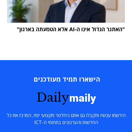
"האתגר הגדול אינו ה-AI אלא הטמעתה בארגון"
הישארו תמיד מעודכנים
Daily
maily
הירשמו עכשיו ותקבלו גם אתם ניוזלטר מקצועי יומי, המרכז את כל
החדשות והעדכונים בתחומי ה-ICT