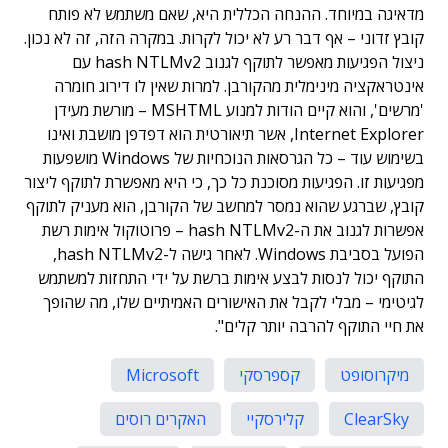
מדאיגה במיוחד. ההנחה הכללית היא, שאם משתמש לא פותח
קובץ זדוני – אף דבר רע לא יכול לקרות. במקרה הזה, זה לא נכון.
ניצול הפגיעות מאפשר לתוקף לגנוב hash NTLMv2 עם
אינטראקציה מינימלית מהקורבן. למרות שאין לו דירוג חומרה
'מרשים', והוא קיים הודות למנוע MSHTML – מורשת מעידן
Internet Explorer, אשר תיאורטית הוא דפדפן מושבת ואינו
בשימוש עוד – כל הגרסאות הנוכחיות של Windows מושפעות
מפגיעות זו. הפגיעות מסוכנת כל כך, כי היא מאפשרת לתוקף ליצור
קובץ, שברגע שהוא נמסר למחשב של הקורבן, הוא מעניק לתוקף
אפשרות לגנוב את ה-hash NTLMv2 – פרוטוקול אימות רשת
הפועל בסביבת Windows. לאחר גישה ל-hash NTLMv2,
התוקף יכול לנסות לבצע אימות ברשת על ידי התחזות למשתמש
לגיטימי – מבלי לקבל את האישורים האמיתיים שלו, מה שהופך
את חיי התוקף להרבה יותר קלים".
מיקרוסופט
קספרסקי
Microsoft
ClearSky
קלירסקיי
האקרים רוסים