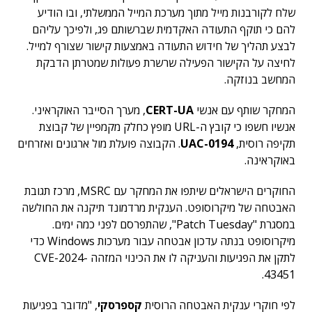
שלח לקורבנות מייל מתוך מערכת המייל הממשלתי, ובו הודיע
להם כי תוקף התעודה האקדמית שברשותם פג, ולפיכך עליהם
לבצע תהליך של חידוש התעודה באמצעות קישור שצורף למייל.
לחיצה על הקישור הפעילה שרשרת פעולות שמטרתן הדבקת
המחשב בנוזקה.
המחקר שותף עם אנשי
CERT-UA
, מערך הסייבר האוקראיני.
אנשיו חשפו כי קובץ ה-URL מופץ כחלק מקמפיין של קבוצת
תקיפה רוסית,
UAC-0194
. הקבוצה פועלת מול ארגונים ואזרחים
באוקראינה.
החוקרים הישראלים שיתפו את המחקר עם MSRC, מרכז תגובת
האבטחה של מיקרוסופט. הענקית מרדמונד תיקנה את החולשה
במסגרת "Patch Tuesday", שהתפרסם לפני כמה ימים.
מיקרוסופט בנתה עדכון אבטחה עבור מערכות Windows כדי
לתקן את הפגיעות והעניקה לו את הכינוי המזהה CVE-2024-
43451.
לפי חוקרי ענקית האבטחה הרוסית
קספרסקי
, "מדובר בפגיעות