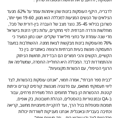
לדבריה, היקף העוסקות בזנות שהן אימהות עומד על 62%. מנעד
הגילאים של הנשים המגיעות למכללהּ הוא מגוון, 19-60 ואף יותר,
כשרובן בגילאי 35-45. נוצר מצב של העברה בין-דורית של סבל,
מוחלשות והדרה חברתית. לפי מחקרים, עלות נזקי הזנות בישראל
מדי שנה עומדת על כחצי מיליארד שקלים. ישנו נתון המעיד כי
76% מהעוסקות בזנות מבקשות לצאת ממנה. ההשתלבות במעגל
התעסוקה פוגשת בעיות חברתיות ורצופה באתגרים. בין כל
הקשיים, הקשים והכי חמורים הם הבדידות, תחושת הניתוק
וההתמודדות לבד. המכללהּ היא החולייה החסרה, שמשלימה את
הרצף הטיפולי, עם הכשרות מקצועיות".
"כבית ספר חברתי", אמרה חמווי, "אנחנו עוסקות בהכשרות, לצד
ליווי תעסוקתי מותאם, עם פדגוגיה מונגשת: קורסים קצרים וכיתות
קטנות. ההכשרות הן בשלל תחומים: החל משזירת פרחים, עבור
ב-QA ובמנטוריות בהוסטלים, הנהלת חשבונות, בק אופיס,
תומכות ומטפלות בגיל הרך, ועד להקניית מיומנויות מחשב, קריאה
וכתיבה בעברית ובאנגלית. אנחנו מעניקות לשורדות יכולות
פרקטיות לצד ידע שהוא כוח – וזה מעצים אותן".