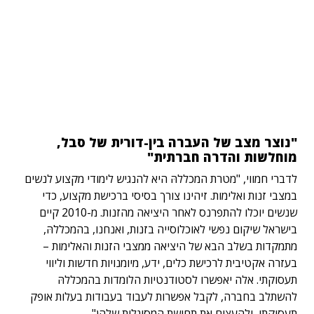
"נוצר מצב של העברה בין-דורית של סבל,
מוחלשות והדרה חברתית"
לדברי חמווי, "מטרת המכללהּ היא להנגיש לימודי מקצוע לנשים
במצבי זנות ואלימות. זיהינו צורך בסיסי ברכישת מקצוע, כדי
שנשים יוכלו להתפרנס לאחר היציאה מהזנות. מ-2010 קיים
בישראל שיקום נפשי לאוכלוסייה בזנות, ואנחנו, בהמכללהּ,
מתמקדות בשלב הבא של היציאה ממצבי הזנות והאלימות –
בעזרה אקטיבית לרכישת כלים, ידע, מיומנויות חדשות וליווי
תעסוקתי. אלה יאפשרו לסטודנטיות הלומדות בהמכללהּ
להשתלב בחברה, לקבל אפשרות לעבוד בעבודות בעלות אופק
תעסוקתי, ולהעצים את תחושת המסוגלות שלהן".