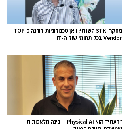
מחקר STKI השנתי: וואן טכנולוגיות דורגה כ-TOP
Vendor בכל תחומי שוק ה-IT
"העתיד הוא Physical AI – בינה מלאכותית
שפועלת בעולם הפיזי"