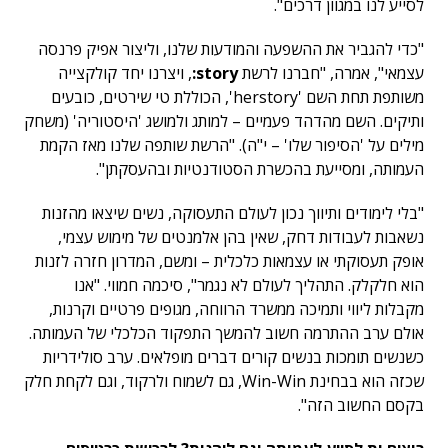
לסייע לנו במגוון דרכים".
"כדי להגביר את ההשפעה והמודעות שלנו, וליצור אפיק פרנסה
עצמאי", אמרה, "חברנו לרשת
story:
, ויצרנו יחד קולקצייה
משותפת תחת השם 'herstory', הכוללת טי שירטים, כובעים
ותיקים. השם מהדהד פעמיים – למותג ולמושג 'היסטוריה' (משחק
מילים על 'הסיפור שלו' – י"ה). "הרשת שותפה שלנו מאז הקמת
העמותה, ומסייעת בהכשרת הסטודנטיות ובהעסקתן".
"בלי לימודים ותיווך נכון לעולם התעסוקה, נשים שיצאו מהזנות
נשאבות לעבודות דחק, שאין בהן אלמנטים של מימוש עצמי,
אופק תעסוקתי או עצמאות כלכלית – ומשם, המדרון חזרה לזנות
הוא חלקלק. התהליך לעולם לא נגמר", סיכמה חמווי. "אנו
מקבלות ליווי ותמיכה ממשרד הרווחה, מגופים פרטיים וקרנות,
אולם ערב ההתרמה חשוב להמשך התפקוד הכלכלי של העמותה.
כשנשים תומכות בנשים קורים דברים מופלאים. ערב סולידריות
שכזה הוא בבחינת Win-Win, גם לשמוח ולרקוד, וגם לקחת חלק
בקסם החשוב הזה".