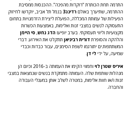
התרמה תחת הכותרת "רוקדות מהפכה". ההכנסות ממסיבת
ההתרמה, שתיערך באולם
רדינג3
בנמל תל אביב, יוקדשו לחיזוק
הפעילות של עמותת המכללהּ, הפועלת ליצירת הזדמנויות בתחום
התעסוקה לנשים במצבי זנות ואלימות, באמצעות הכשרות
מקצועיות וליווי תעסוקתי. בערב יופיעו
הדג נחש
,
סי היימן
והלהקה והסופרת
דורית רביניאן
תתקלט את האירוע. דברי
המשתתפות.ים יתורגמו לשפת הסימנים, עבור כבדות וכבדי
שמיעה, על ידי
לי דן
.
איריס שטרן לוי
וחמווי הקימו את העמותה ב-2016 וכיום הן
מנהלות שותפות שלה. העמותה מתמקדת בנשים שנמצאות במצבי
זנות ו/או חוות אלימות, במטרה לשלב אותן במעגלי העבודה
והחברה.