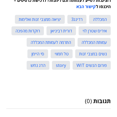
רוצים.ות לסייע לעמותה וגם ליהנות? לרכישת כרטיסים –
היכנסו ל
קישור הבא
המכללהּ
רדינג3
יציאה ממצבי זנות ואלימות
איריס שטרן לוי
דורית רביניאן
רוקדות מהפכה
עמותת המכללהּ
התרמה לעמותת המכללה
נשים במצבי זנות
טל חמווי
סי היימן
פורום הנשים WIT
story
הדג נחש
תגובות
(0)