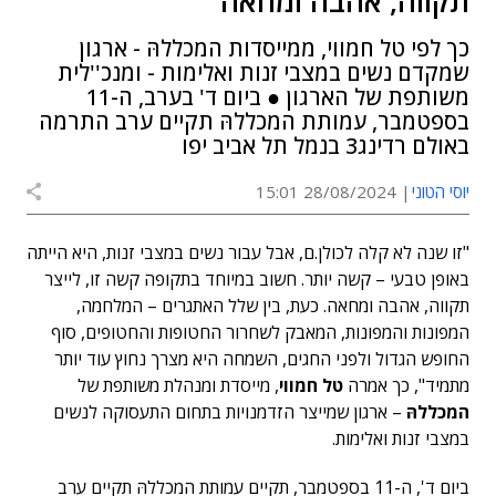
תקווה, אהבה ומחאה"
כך לפי טל חמווי, ממייסדות המכללהּ - ארגון
שמקדם נשים במצבי זנות ואלימות - ומנכ''לית
משותפת של הארגון ● ביום ד' בערב, ה-11
בספטמבר, עמותת המכללהּ תקיים ערב התרמה
באולם רדינג3 בנמל תל אביב יפו
יוסי הטוני
28/08/2024 15:01
"זו שנה לא קלה לכולן.ם, אבל עבור נשים במצבי זנות, היא הייתה
באופן טבעי – קשה יותר. חשוב במיוחד בתקופה קשה זו, לייצר
תקווה, אהבה ומחאה. כעת, בין שלל האתגרים – המלחמה,
המפונות והמפונות, המאבק לשחרור החטופות והחטופים, סוף
החופש הגדול ולפני החגים, השמחה היא מצרך נחוץ עוד יותר
מתמיד", כך אמרה
טל חמווי
, מייסדת ומנהלת משותפת של
המכללהּ
– ארגון שמייצר הזדמנויות בתחום התעסוקה לנשים
במצבי זנות ואלימות.
ביום ד', ה-11 בספטמבר, תקיים עמותת המכללהּ תקיים ערב