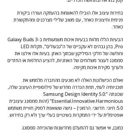
קטן במראה ובתחושה הכלליים.
בחירות עיצוב אלו הובילו להאשמות בהעתקה ועוררו ביקורת
פנימית וחיצונית כאחד, עם משוב שלילי מצרכנים ומהתקשורת
כאחד.
הבעיות הללו מלוות בבעיות איכות משמעותיות ב-Galaxy Buds 3
Pro, בהן גבהים לא עקביים של ה"גבעולים", תקלות LED
וחולשה של חלקי הסיליקון שבתוך האוזן. בעיות אלו אילצו את
סמסונג לעצור משלוחים של האוזניות, להציע החלפות או החזרים
ולערוך סקירת איכות מקיפה.
ואולם הכישלונות האלה לא מונעים מהחברה מלממש את
תוכניותיה לעתי, תחת הגדרה מחדש של פילוסופיית העיצוב שלה,
שכונתה "Samsung Design Identity 5.0:
Essential.Innovative.Harmonious" (זהות סמסונג עיצובית
5.0: חיוני. חדשני. הרמוני) – גישה ששואפת לספק חוויית משתמש
אופטימלית על ידי התמקדות בשינויים בעלי ערך ולא רק בחידוש.
כמובן, אי אפשר גם להתעלם מחדשנות שהוכיחה סמסונג