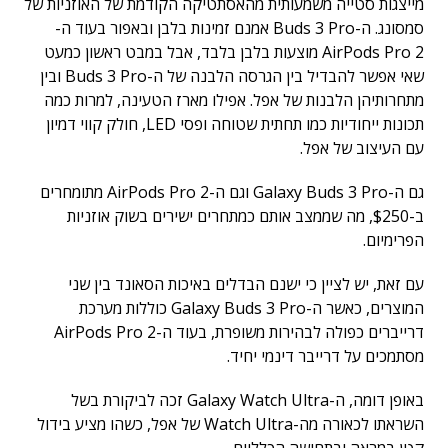
מייצגות סטייה משמעותית מהאסתטיקה הקודמת של האוזניות של
סמסונג. ה-Buds 3 Pro אמנם זמינות בלבן ובאפור בעוד ה-
AirPods Pro 2 מוצעות בלבן בלבד, אבל במבט ראשון כמעט
שאי אפשר להבדיל בין הגרסה הלבנה של ה-Buds 3 Pro ובין
מתחרותיהן הלבנות של אפל. אפילו מארז הטעינה, למרות כמה
תכונות ייחודיות כמו תחתית שטוחה ופסי LED, חולק קווי דמיון
עם העיצוב של אפל.
גם ה-Galaxy Buds 3 Pro וגם ה-AirPods Pro 2 מתומחרים
ב-$250, מה שממצב אותם כמתחרים ישירים בשוק אוזניות
הפרימיום.
עם זאת, יש לציין כי ישנם הבדלים באיכות הסאונד בין שני
המוצרים, כאשר ה-Galaxy Buds 3 Pro כוללות מערכת
דרייברים כפולה לבהירות משופרת, בעוד ה-AirPods Pro 2
מסתמכים על דרייבר דינמי יחיד.
באופן דומה, ה-Galaxy Watch Ultra זכה לביקורת בשל
השראתו לכאורה מה-Watch Ultra של אפל, כשהו מציע בידול