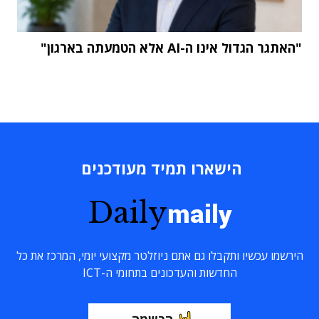
"האתגר הגדול אינו ה-AI אלא הטמעתה בארגון"
הישארו תמיד מעודכנים
Daily
maily
הירשמו עכשיו ותקבלו גם אתם ניוזלטר מקצועי יומי, המרכז את כל
החדשות והעדכונים בתחומי ה-ICT