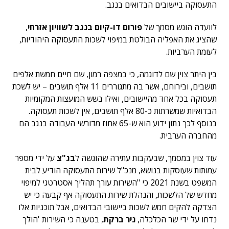
התעסוקה ביישובים הבדואים בנגב.
לוועדה הוגש מסמך של
פורום דו-קיום בנגב לשוויון אזרחי
,
שהציג את האפליה הבולטת במיפוי לשכות התעסוקה היהודיות,
לעומת הערביות.
בין היתר צוין שם לדוגמה, כי במצפה רמון, שם חיים חמשת אלפים
תושבים, ובירוחם, אשר בה מתגוררים 11 אלף תושבים – יש לשכת
תעסוקה בכל אחד מהיישובים, ואילו בשש המועצות המקומיות
הבדואיות שמשרתות כ-80 אלף תושבים, אין לשכות תעסוקה.
בנוסף לכך נתון ידוע הוא ש-65 אחוז מדורשי העבודה בנגב הם
מהחברה הערבית.
עוד צוין במסמך, שבעקבות עתירה שהוגשה ל
בג"צ
על ידי מספר
עמותות שעוסקות בנושא, מנכ"ל שירות התעסוקה הודיע לבית
המשפט בשנת 2021 כי "השירות עורך תהליך אסטרטגי למיפוי
מחדש של הלשכות, והנהלת שירות התעסוקה אף קבעה כי יש
הצדקה להקים חמש לשכות ביישובי הבדואים, אבל תוכניות אלו
נדחו על ידי שר הכלכלה,
ניר ברקת
, בטענה כי השירות 'הולך