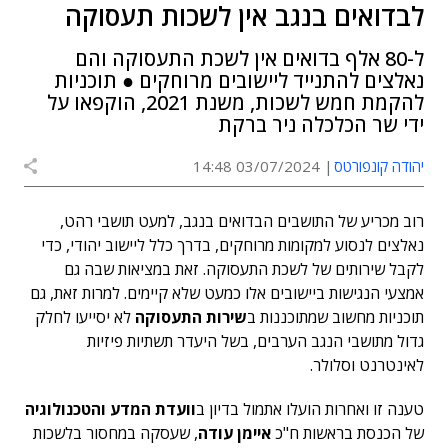
לבדואים בנגב אין לשכות תעסוקה
ל-80 אלף בדואים אין לשכת התעסוקה והם
נאלצים להתנייד ליישובים מרוחקים ● תוכניות
להקמת חמש לשכות, משנת 2021, הוקפאו על
ידי שר הכלכלה ניר ברקת
יהודה קונפורטס
03/07/2024 14:48
רוב מכריע של התושבים הבדואים בנגב, למעט תושבי רהט,
נאלצים לנסוע למקומות מרוחקים, בדרך כלל ליישוב יהודי, כדי
לקבל שירותים של לשכת התעסוקה. זאת במציאות שבה גם
אמצעי הנגישות ביישובים אלו כמעט שלא קיימים. למרות זאת, גם
תוכניות מחשוב שמתוכננות ב
שירות התעסוקה
לא יסייעו לחלק
גדול מתושבי הנגב הערבים, בשל היעדר תשתיות פיזיות
לאינטרנט וסלולר.
טענה זו ואחרות הועלו אתמול בדיון ב
וועדת המדע והטכנולוגיה
של הכנסת בראשות ח"כ
איימן עודה
, שעסקה במחסור בלשכות