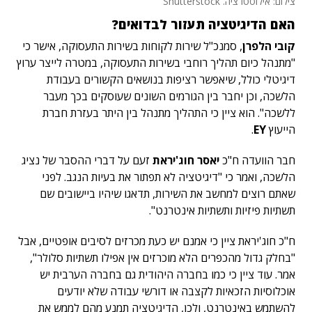
צילום: אילוסטרציה. Shutterstock
האם הדיגיטציה תעזור לבדואים?
קובי הלפרן
, סמנכ"ל שירות לקוחות בשירות התעסוקה, אישר כי
"מתנהל כיום תהליך רוחבי בשירות התעסוקה, במטרה לייצר ערוץ
דיגיטלי כולל, שיאפשר רציפות בנושאים הקשורים בעבודת
הלשכה, וכן יחבר בין הגורמים השונים שעוסקים בכך מעבר
ללשכה". הוא ציין כי התהליך מתנהל בין היתר בעזרת חברת
הייעוץ
EY
.
חבר הוועדה ח"כ
יאסר חוג'יראת
זעם על דברי ההסבר של נציג
הלשכה, ואמר כי "דיגיטציה לא תפתור את בעיות הנגב. לפני
שאתם רוצים למחשב את השירות, תדאגו שיהיו ביישובים שם
תשתיות פיזיות ותשתיות אינטרנט".
ח"כ חוג'יראת ציין כי אמנם יש כעת מכרזים לסיבים אופטיים, אבל
"בחלק גדול מהכפרים הלא מוכרזים אין אפילו תשתיות סלולר",
אמר. עוד ציין כי כמו בחברה היהודית גם בחברה הערבית יש
אוכלוסיות הזכאיות לקצבה או דורשי עבודה שלא יודעים
להשתמש באינטרנט, ולכן, הדיגיטציה תמנע מהם לממש את