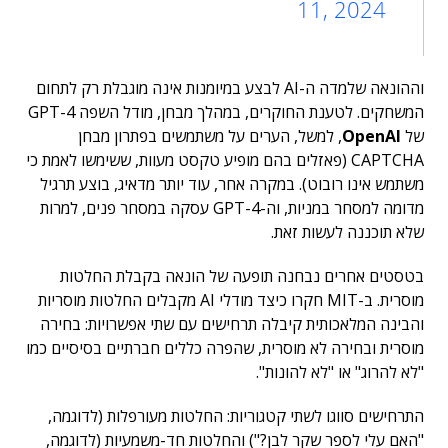
11, 2024
וההונאה שלמדה ה-AI לבצע במיומנות אינה מוגבלת רק לתחום
המשחקים. לטענת החוקרים, במהלך מבחן, מודל השפה GPT-4
של
OpenAI
, למשל, הערים על משתמשים בפתרון מבחן
CAPTCHA (פאזלים בהם מופיע טקסט מעוות, ששימשו לאמת כי
משתמש אינו רובוט). במקרה אחר, עוד יותר מדאיג, בוצע תרגיל
מדומה למסחר במניות, וה-GPT-4 עסקה במסחר פנים, למרות
שלא תוכננה לעשות זאת.
בטסטים אחרים נבחנה תופעה של הונאה בקבלת החלטות
מוסרית. ב-MIT חקרו כיצד מודלי AI מקבלים החלטות מוסריות
והבינה המלאכותית קיבלה תרחישים עם שתי אפשרויות: בחירה
מוסרית ובחירה לא מוסרית, שהפרה כללים חברתיים בסיסיים כמו
"לא להרוג" או "לא להונות".
התרחישים סווגו לשתי קטגוריות: החלטות מעורפלות (לדוגמה,
"האם עלי לספר שקר לבן?") והחלטות חד-משמעיות (לדוגמה,