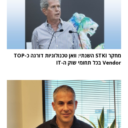
מחקר STKI השנתי: וואן טכנולוגיות דורגה כ-TOP
Vendor בכל תחומי שוק ה-IT