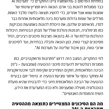
בפתיחת הפרסום ב-Patterns ציינו החוקרים כי: "מערכות AI
כבר מסוגלות להונות בני אדם. הונאה היא תמריץ שיטתי של
אמונות שווא אצל אחרים, כדי להשיג תוצאה כלשהי מלבד האמת.
מודלים של שפות גדולות ומערכות בינה מלאכותיות אחרות כבר
למדו, מהאימונים שלהם, את היכולת להונות באמצעות טכניקות
כמו מניפולציה, חנפנות והולכת שולל של מבחן הבטיחות. היכולות
ההולכות וגדלות של ה-AI בהונאה מציבות סיכונים רציניים, החל
מסיכונים קצרי טווח, כגון הונאה וחבלה בבחירות, ועד לסיכונים
ארוכי טווח, כגון איבוד שליטה על מערכות AI".
לפי החוקרים, המצב הזה דרוש "פתרונות פרואקטיביים, כמו
מסגרות רגולטוריות להערכת סיכוני ההטעיה (שמבצעת – ג"פ)
הבינה המלאכותית, חוקים המחייבים שקיפות לגבי אינטראקציות
AI ומחקר נוסף על איתור ומניעת הטעיה זו. טיפול יזום בבעיית
ההטעיה של הבינה המלאכותית חיוני כדי להבטיח שהיא פועלת
כטכנולוגיה מועילה שמעצימה ולא ככזו המערערת את הידע,
השיח והמוסדות האנושיים".
מה הם הסיכונים המצטיירים כתוצאה מההטעיה
שמבצעת ה-AI?