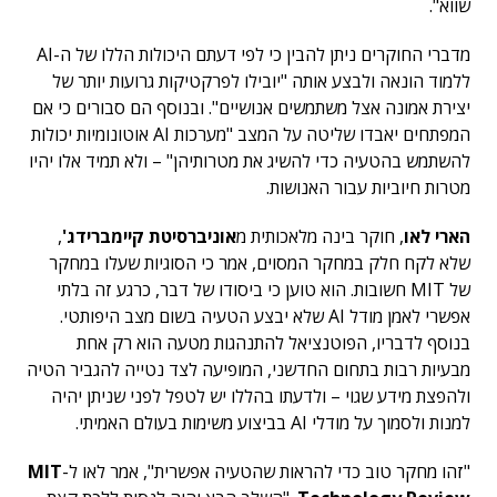
שווא".
מדברי החוקרים ניתן להבין כי לפי דעתם היכולות הללו של ה-AI
ללמוד הונאה ולבצע אותה "יובילו לפרקטיקות גרועות יותר של
יצירת אמונה אצל משתמשים אנושיים". ובנוסף הם סבורים כי אם
המפתחים יאבדו שליטה על המצב "מערכות AI אוטונומיות יכולות
להשתמש בהטעיה כדי להשיג את מטרותיהן" – ולא תמיד אלו יהיו
מטרות חיוביות עבור האנושות.
הארי לאו
, חוקר בינה מלאכותית מ
אוניברסיטת קיימברידג'
,
שלא לקח חלק במחקר המסוים, אמר כי הסוגיות שעלו במחקר
של MIT חשובות. הוא טוען כי ביסודו של דבר, כרגע זה בלתי
אפשרי לאמן מודל AI שלא יבצע הטעיה בשום מצב היפותטי.
בנוסף לדבריו, הפוטנציאל להתנהגות מטעה הוא רק אחת
מבעיות רבות בתחום החדשני, המופיעה לצד נטייה להגביר הטיה
ולהפצת מידע שגוי – ולדעתו בהללו יש לטפל לפני שניתן יהיה
למנות ולסמוך על מודלי AI בביצוע משימות בעולם האמיתי.
"זהו מחקר טוב כדי להראות שהטעיה אפשרית", אמר לאו ל-
MIT