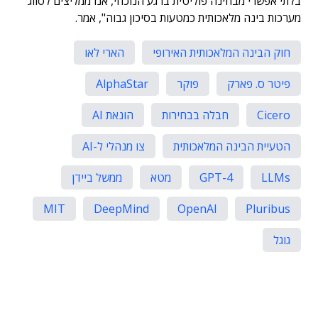
בלתי אפשרי מבחינה פוליטית ברגע הנוכחי, אנו ממליצים לסווג
מערכות בינה מלאכותית כמטעות בסיכון גבוה", אמר.
חוק הבינה המלאכותית האירופי
הארי לאו
פיטר ס. פארק
פוקר
AlphaStar
Cicero
חבלה בבחירות
הונאת AI
הטעיית הבינה המלאכותית
צו מנהלי ל-AI
LLMs
GPT-4
מטא
ממשל ביידן
MIT
DeepMind
OpenAI
Pluribus
גוגל