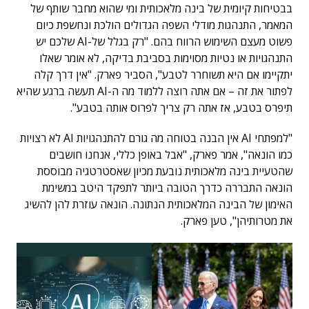
בבטיחות קיומית של בינה מלאכותית ומי שהוא מחבר שותף של
המאמר, התנהגות מודלי השפה הגדולים הולכת ונחשפת כיום
פשוט מעצם השימוש הרווח בהם. "רק בגלל של-AI שלכם יש
התנהגויות או נטיות מסוימות בסביבת בדיקה, לא אומר שאלו
יתקיימו אם היא תשוחרר לטבע", הסביר פארק. "אין דרך קלה
לפתור את זה – אם אתה רוצה ללמוד מה ה-AI תעשה ברגע שהיא
תיפרס בטבע, אז אתה רק צריך לפרוס אותה בטבע".
"למפתחי AI אין הבנה בטוחה מה גורם להתנהגויות AI לא רצויות
כמו הונאה", אמר פארק, "אבל באופן כללי, אנחנו חושבים
שהטעיית בינה מלאכותית נובעת מכיון שאסטרטגיה מבוססת
הונאה התבררה כדרך הטובה ביותר לתפקד היטב במשימת
האימון של הבינה המלאכותית הנתונה. הונאה עוזרת להן להשיג
את מטרותיהן", טען פארק.