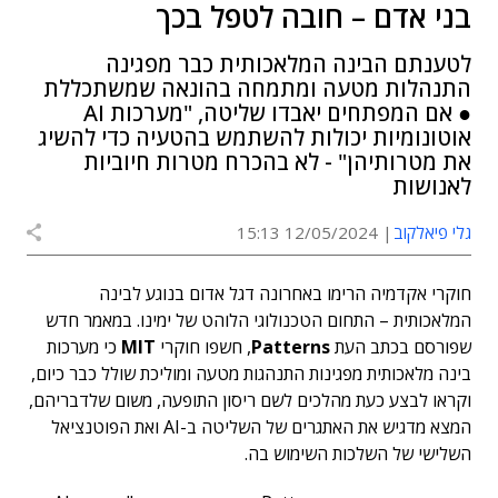
בני אדם – חובה לטפל בכך
לטענתם הבינה המלאכותית כבר מפגינה
התנהלות מטעה ומתמחה בהונאה שמשתכללת
● אם המפתחים יאבדו שליטה, "מערכות AI
אוטונומיות יכולות להשתמש בהטעיה כדי להשיג
את מטרותיהן" - לא בהכרח מטרות חיוביות
לאנושות
גלי פיאלקוב
12/05/2024 15:13
חוקרי אקדמיה הרימו באחרונה דגל אדום בנוגע לבינה
המלאכותית – התחום הטכנולוגי הלוהט של ימינו. במאמר חדש
שפורסם בכתב העת
Patterns
, חשפו חוקרי
MIT
כי מערכות
בינה מלאכותית מפגינות התנהגות מטעה ומוליכת שולל כבר כיום,
וקראו לבצע כעת מהלכים לשם ריסון התופעה, משום שלדבריהם,
המצא מדגיש את האתגרים של השליטה ב-AI ואת הפוטנציאל
השלישי של השלכות השימוש בה.