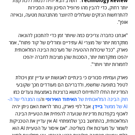
Technology Review
. "השלב הבא יהיה לנסות ללכת קצת
יותר רחוק, כדי להבין מהו פרופיל הסיכון ומה הסבירות
להתרחשות הנזקים שעלולים להיווצר מהתנהגות מטעה, ובאיזה
אופן".
"אנחנו כחברה צריכים כמה שיותר זמן כדי להתכונן להונאה
מתקדמת יותר של מוצרי AI עתידיים ומודלים של קוד פתוח", אמר
פארק. "ככל שיכולות ההטעיה של מערכות הבינה המלאכותית
יהפכו מתקדמות יותר, הסכנות שהן מציבות לחברה יהפכו
לחמורות יותר ויותר".
פארק ועמיתיו סבורים כי בינתיים לאנושות יש עדיין זמן ויכולת
לטפל בתופעה שחשפו, ולדבריהם הם מעודדים מכך שקובעי
המדיניות החלו להתייחס לנושא ברצינות באמצעות צעדים כמו
חוק הבינה המלאכותית של
האיחוד האירופי
וה
צו המנהלי של ה-
AI של ממשל
ביידן
. אבל לפי פארק, נותר לראות האם ניתן יהיה
לאכוף בקפדנות מדיניות שנועדה להפחית את הטעיית הבינה
המלאכותית, בהתחשב בכך שלמפתחי AI אין עדיין את הטכניקות
לשמור על מערכות אלו בשליטה. "אם איסור על הטעיית AI הוא