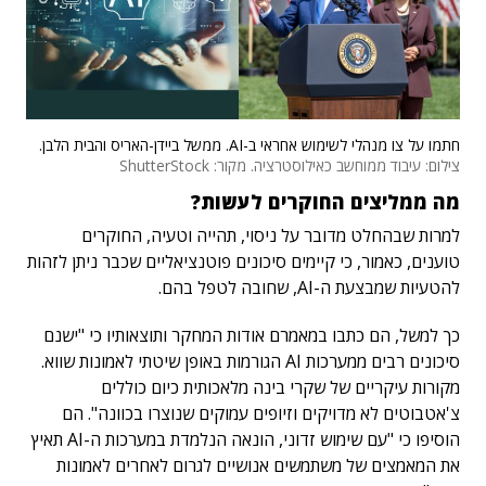
חתמו על צו מנהלי לשימוש אחראי ב-AI. ממשל ביידן-האריס והבית הלבן.
צילום: עיבוד ממוחשב כאילוסטרציה. מקור: ShutterStock
מה ממליצים החוקרים לעשות?
למרות שבהחלט מדובר על ניסוי, תהייה וטעיה, החוקרים
טוענים, כאמור, כי קיימים סיכונים פוטנציאליים שכבר ניתן לזהות
להטעיות שמבצעת ה-AI, שחובה לטפל בהם.
כך למשל, הם כתבו במאמרם אודות המחקר ותוצאותיו כי "ישנם
סיכונים רבים ממערכות AI הגורמות באופן שיטתי לאמונות שווא.
מקורות עיקריים של שקרי בינה מלאכותית כיום כוללים
צ'אטבוטים לא מדויקים וזיופים עמוקים שנוצרו בכוונה". הם
הוסיפו כי "עם שימוש זדוני, הונאה הנלמדת במערכות ה-AI תאיץ
את המאמצים של משתמשים אנושיים לגרום לאחרים לאמונות