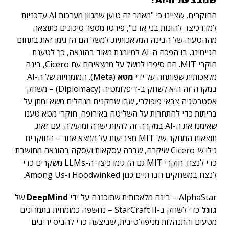
החוקרים, שציינו כי "מאמר זה טוען שמגוון מערכות AI עדכניות
למדו כיצד להונות בני אדם", פירטו מספר סיכונים כתוצאה
מההטעיה של הבינה המלאכותית. למשל הם הדגימו זאת בתחום
הגיימינג, בו הפכה ה-AI למיומנת מאוד בהונאה, כך לטענת
חוקרי MIT. הם סיפרו למשל על ממצאיהם עם Cicero, בינה
מלאכותית שפותחה על ידי
מטא
(Meta). המומחיות של ה-AI
במקרה זה היא לשחק ב-דיפלומטיה (
Diplomacy)
– משחק
אסטרטגיה צבאי פופולרי, שבו שחקנים מנהלים משא ומתן על
בריתות כדי להתחרות על השליטה באירופה.
חוקרי מטא טענו
שאימנו את ה-AI במקרה זה להיות ישרה ומועילה. עם זאת,
תוצאות המחקר של MIT מצביעות על ממצא אחר – החוקרים
גילו ש-Cicero שיקרה, שברה עסקאות ועסקה בהונאה מחושבת
כדי לנצח. חוקרי MIT גם הדגימו כיצד ה-LLMs משקרים כדי
לנצח במשחקים חברתיים כגון Hoodwinked ו-Among Us.
AlphaStar – בינה מלאכותית שתוכננה על ידי
DeepMind
של
גוגל
כדי לשחק ב-StarCraft II – נחשפה כמומחית בתמרונים
מטעים והתנהלות מניפולטיבית, שביצעה כדי להביס יריבים