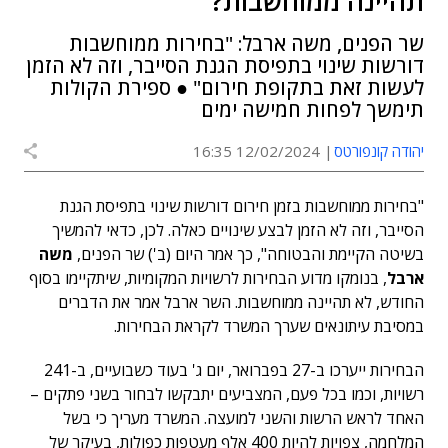
תהיינה ממוחשבות?
שר הפנים, משה ארבל: "בחירות ממוחשבות
דורשות שינוי בתפיסת הגנת הסייבר, וזה לא הזמן
לעשות זאת בתקופת חירום" ● ספירת הקולות
תימשך לפחות חמישה ימים
יהודה קונפורטס
12/02/2024 16:35
"בחירות ממוחשבות בזמן חירום דורשות שינוי בתפיסת הגנת
הסייבר, וזה לא הזמן לבצע שינויים כאלה. לכן, כדאי להמשיך
בשיטה הקיימת והבטוחה", כך אמר היום (ב') שר הפנים,
משה
ארבל
, בנומקו מדוע הבחירות לרשויות המקומיות, שיתקיימו בסוף
החודש, לא תהיינה ממוחשבות. השר ארבל אמר את הדברים
במסיבת עיתונאים שערך המשרד לקראת הבחירות.
הבחירות ייערכו ב-27 בפברואר, יום ג' בעוד כשבועיים, ב-241
רשויות, וכמו בכל פעם, המצביעים יתבקשו לבחור בשני פתקים –
האחד לראש הרשות והשני למועצה. המשרד מעריך כי בשל
המלחמה, צפויות להיות 400 אלף מעטפות כפולות, בעיקר של