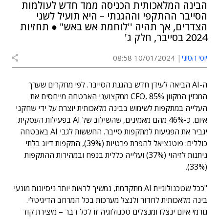
הבינה המלאכותית הכניסה ממד חדש לעולמות
הסייבר ההתקפי וההגנתי – היא תועיל לשני
הצדדים, אך תהיה ''לוחמת אש באש" ● תחזיות
2024 בסייבר, חלק ג'
יוסי הטוני
10/01/2024 08:58
ה-AI הביאה לעידן חדש בהגנת הסייבר. לפי מחקרים שערך
המגזין המקוון CFO, 85% ממקצועני האבטחה מייחסים את
העלייה במתקפות לשימוש בבינה מלאכותית יוצרת על ידי שחקני
איום. כ-46% מהם מאמינים, שהשילוב של AI בפעילות העסקית
יגביר את הפגיעות למתקפות סייבר. החששות לגבי AI באבטחה
כוללים: פוטנציאל להפרת פרטיות (39%), התקפות דיוג בלתי
ניתנות לזיהוי (37%) ועלייה כללית בנפח ובמהירות ההתקפות
(33%).
"ככל שטכנולוגיית AI מתקדמת, נמשיך לראות יותר ניסיונות מונעי
בינה מלאכותית לחדור ולנצל מערכות בכל המרחב הדיגיטלי.
גורמי איום ינצלו ומנצלים טכנולוגיה זו לכל דבר – מיצירת קוד