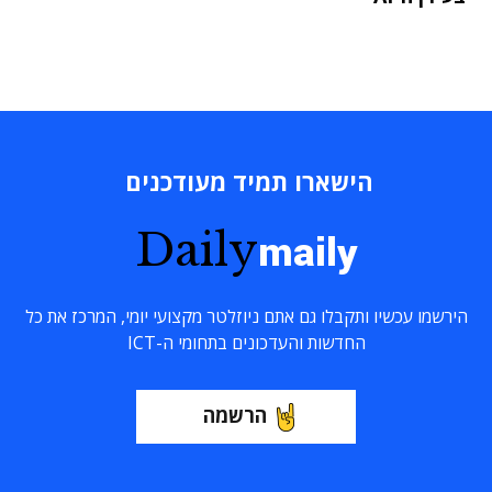
הישארו תמיד מעודכנים
Daily
maily
הירשמו עכשיו ותקבלו גם אתם ניוזלטר מקצועי יומי, המרכז את כל
החדשות והעדכונים בתחומי ה-ICT
הרשמה