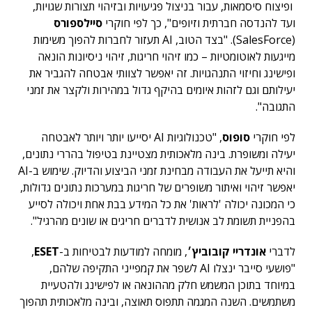
ופיצוח סיסמאות, עבור בניצול פגיעויות ובזיהוי תצורות שגויות,
ועד להנדסה חברתית וזיופים", כך לפי חוקרי
סיילספורס
(SalesForce). "בצד הטוב, AI תעזור לחברות להפוך משימות
מייגעות לאוטומטיות – כמו זיהוי חריגות, זיהוי ניסיונות הונאה
ופישינג וחיזוי התנהגויות. זה יאפשר לצוותי אבטחה להגביר את
יעילותם וגם לזהות איומים בהיקף גדול במהירות ולקצר את זמני
התגובה".
לפי חוקרי
סופוס
, "טכנולוגיות AI יסייעו יותר ויותר לאבטחה
יעילה ומשופרת. בינה מלאכותית מצטיינת בטיפול בהררי נתונים,
והיא תייעל את העבודה מבחינת זמני הביצוע והדיוק. שימוש ב-AI
יאפשר זיהוי ואיתור משופרים של חריגות במערכות נתונים גדולות,
כי המכונה יכולה 'לראות' את כל המידע בבת אחת ויכולה לסייע
בהפניית תשומת לב אנושית לדברים חריגים או שונים מהרגיל".
לדברי
אונדריי קובוביץ׳
, מומחה למודעות לבטיחות ב-
ESET
,
"פושעי סייבר ינצלו AI לשפר את קמפייני התקיפה שלהם,
במיוחד בתוכן המשמש חלק מההונאה או לפישינג ולהטעיית
משתמשים. השנה המגמה תתפוס תאוצה, ובינה מלאכותית תהפוך