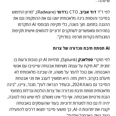
שיזוהה".
לפי ד"ר
דוד אביב
, CTO ב
רדוור
(Radware), "מרוץ החימוש
בסייבר והוספת בינה מלאכותית ישנו גם את ההתקפה וגם את
ההגנה בתחום. תוך כשנה, כלי תקיפה מבוססי AI התקדמו
במהירות ומאפשרים לשחקנים זדוניים להתאים אישית תקיפות
המנצלות נקודות תורפה במדויק".
AI
תפתח תיבת פנדורה של צרות
לפי חוקרי
ספלאנק
(Splunk), תחזיות AI הן טובות ורעות בו
זמנית: "AI תיקח על עצמה משימות אבטחה שייטיבו עם אנשי
האבטחה. אם נוכל להמר על משהו, זה שבינה מלאכותית לא
תיעלם בקרוב. רחוק מזה. היא תמשיך לעצב את פני אבטחת
הסייבר גם בשנת 2024, ובעתיד הנראה לעין". מנגד, ציינו, "בינה
מלאכותית תפתח תיבת פנדורה של צרות הולכות וגדלות בתחומי
הגנת פרטיות ואבטחה. אף כלי אינו מושלם. למי שיש כוח לטובה,
יהיה לו גם כוח למטרות זדוניות. בעוד שהעוסקים באבטחה
יקצרו את יתרונות ה-AI, כך פושעי סייבר ימצאו דרכים להפעילה
כעוד נשק בארסנל שלהם".