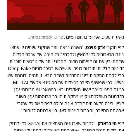
גישת "המערב הפרוע" בתחום הסייבר.
צילום: Shutterstock
לפי חוקרי
צ'ק פוינט
, "השנה נראה יותר שחקני איומים שיאמצו
בינה מלאכותית כדי להאיץ ולהרחיב כל היבט של ערכת הכלים
שלהם. בין אם זה לפיתוח מהיר וחסכוני יותר של גירסאות תוכנות
זדוניות חדשות ותוכנות כופר, או שימוש בטכנולוגיות Deep Fake
כדי לקחת התקפות דיוג והתחזות לשלב הבא. זו תהיה 'לוחמת אש
באש': כפי שפושעי סייבר מנצלים את הפוטנציאל של AI ו-ML,
כך גם מגיני סייבר יעשו. האקרים יראו במשאבי AI מבוססי ענן
הזדמנות משתלמת ויקימו מתקפות סייבר מבוססות ענן. חשוב
לציין: בינה מלאכותית לבדה אינה יכולה לפתור את כל אתגרי
אבטחת הסייבר, וחברות חייבות לאזן בין אבטחה לנוחות".
לפי
סייברארק
, "למרות שארגונים מאמצים את GenAI כדי לחזק
את יכולות הגנת הסייבר, 80% מהם לא יצליחו להגן על שיטות