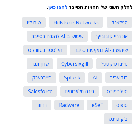
לחלק השני של תחזיות הסייבר
לחצו כאן
.
ספלאנק
Hillstone Networks
טים ליו
אונדריי קובוביץ׳
שימוש ב-AI להגנה בסייבר
שימוש ב-AI בתקיפות סייבר
הילסטון נטוורקס
סייברסיקסגיל
Cybersixgill
שרון וגנר
דוד אביב
AI
Splunk
סייברארק
סיילספורס
בינה מלאכותית
Salesforce
סופוס
eSeT
Radware
רדוור
צ'ק פוינט