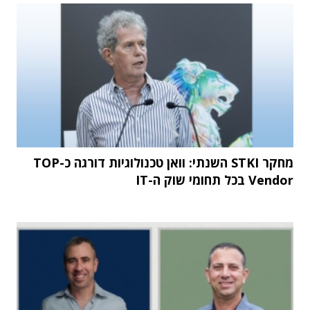
מחקר STKI השנתי: וואן טכנולוגיות דורגה כ-TOP
Vendor בכל תחומי שוק ה-IT