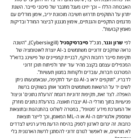
האבטחה הללו – וכך יזינו מעגל מתגבר של סיכוני סייבר. השגת
יתרון על התוקפים תדרוש חשיבה מוכוונת יריב, אימון מודלים עם
מדגמים התקפיים והגנתיים, אימוץ מנגנון לביצור המודל ובדיקות
מאמץ קבועות".
לפי
שרון וגנר
, מנכ"ל
סייברסיקסגיל
(Cybersixgill), "השנה
נראה שחקנים זדוניים משתמשים ב-AI יוצרת לאוטומציה של
תקיפות סייבר רחבות היקף, לבניית קמפיינים של פישינג בדוא"ל
המכפילים עצמם בקצב מהיר עוד יותר ולפיתוח תוכן זדוני
המטרגט חברות, עובדים ולקוחות במגוון תעשיות".
לדבריו, "תוקפים יראו ב-AI גם יעד לתקיפה, שבאמצעותו ניתן
לשים יד על הרשאות משתמשים ולמכור אותן בשווקים ברשת
האפלה. לצד זאת, תקיפות זדוניות דוגמת 'הרעלת נתונים' וניצול
פגיעויות בתוך מודלי ה-AI יצברו תאוצה. בהרעלת נתונים מוזרק
אל המערכת מידע 'מטופל', במטרה לשלוט בהתנהגות ובתוצאות
שמספק אלגוריתם ה-AI או ה-ML המאומן, וכך לייצר תוצאות
כוזבות. זה יגרום לארגון לספק בהיסח הדעת מידע רגיש לצדדים
לא מורשים, או לאפשר לגורם זדוני להסתנן לרשת הארגונית בלי