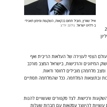
אייל שוורץ, מוביל תחום בנקאות, השקעות ומימון תאגידי
ב-דלויט ישראל.
צילום: יח"צ
לעסקה ב-2023
ילו השווי החציוני עמד על 40 מיליון
צינו כי בעוד שברוב העולם הצפי לעצירה של העלאות הריבית ואף
וק המיזוגים והרכישות, בישראל המצב מורכב
ומצב מלחמה) מובילים לחוסר ודאות.
כות ובתוצאות המלחמה. ככל שהמלחמה תסתיים
השקעות ורכישות. לצד סקטורים שעשויים
להנות
ם עשויות להיווצר עסקאות עם חברות
שעלות