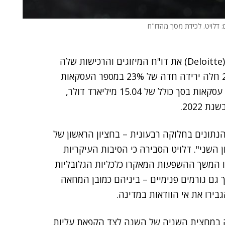
: דלויט. לכידת מסך מהדו"ח
(Deloitte) את דו"ח המיזוגים והרכישות שלה
לסיכום השנה החולפת. מסקנות הדו"ח הן שבשנת 2023 חלה ירידה חדה של 23% במספר העסקאות
מהדו"ח ניתן ללמוד כי בישראל בוצעו השנה 157 עסקאות בסך כולל של 15.04 מיליארד דולר,
נתונים בחלוקה רבעונית – בחציון הראשון של
דלויט הסבירה כי הסיבות העיקריות
ים החלשים של שוק ה-M&A בישראל ב-2023 היו המשך ההשפעות המאקרו כלכליות הגלובליות
גם גורמים פנימיים – ביניהם כמובן המחאה
בירו את אי
הוודאות במדינה.
ה במחצית השניה של השנה לצד הקפאת עליות