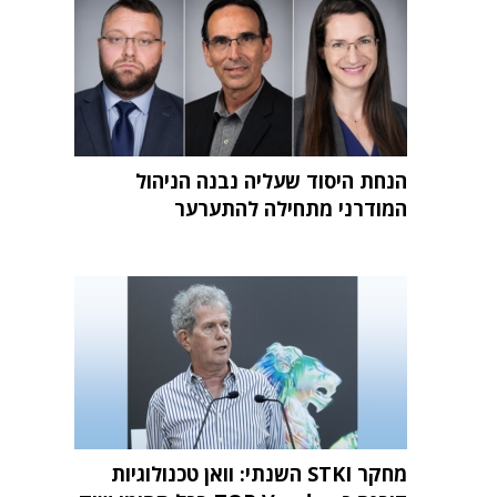
הנחת היסוד שעליה נבנה הניהול
המודרני מתחילה להתערער
מחקר STKI השנתי: וואן טכנולוגיות