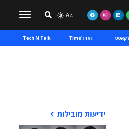
דקאסט
גאדג'Time
Tech N Talk
וכן פרסומי
תוכן פרסומי
וכן פרסומי
ידיעות מובילות