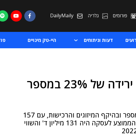
פורומים
גלריה
DailyMaily
ועים
דעות וניתוחים
היי-טק מינויים
פו
דלויט: השנה חלה בישראל ירידה של 23% במספר
ת
ת
בדומה לאשתקד, חל השנה המשך בהאטה במספר ובהיקף המיזוגים והרכישות, עם 157
עסקאות בהיקף של כ-15 מיליארד ד' ● השווי הממוצע לעסקה היה 131 מיליון ד' והשווי