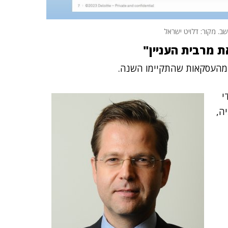
שב. מקור: דלויט ישראל
ת מרבית העניין"
ת מהעסקאות שהתקיימו השנה.
י
ה,