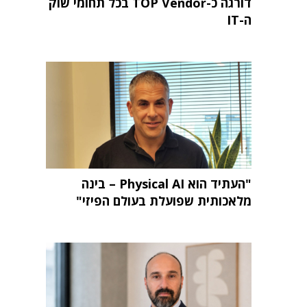
דורגה כ-TOP Vendor בכל תחומי שוק
ה-IT
"העתיד הוא Physical AI – בינה
מלאכותית שפועלת בעולם הפיזי"