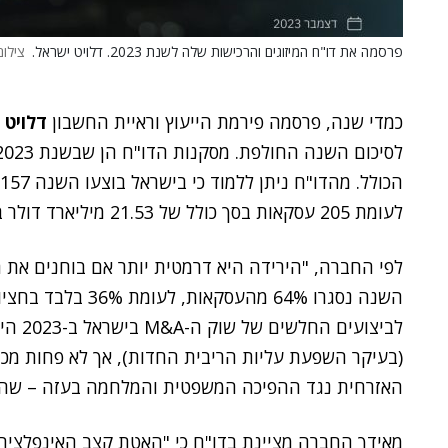
פרסמה את דו"ח המיזוגים והרכישות שלה לשנת 2023. דלויט ישראל.
צילום
כמדי שנה, פרסמה פירמת הייעוץ וראיית החשבון
דלויט
הכולל.
לעומת 205 עסקאות בסך כולל של 21.53 מיליארד דולר בשנת 2022.
לפי החברה, "הירידה היא דרמטית יותר אם בוחנים את ה
השנה נסגרו 64% מהעסקאות, לעומת 36% בלבד בחציון השני".
לביצוע
(בעיקר השפעת עליות הריבית החדות), אך לא פחות מכך 
האזרחית נגד ההפיכה המשפטית והמלחמה בעזה – שהג
מאידך החברה מציינת בדו"ח כי "האטת קצב האינפלצי