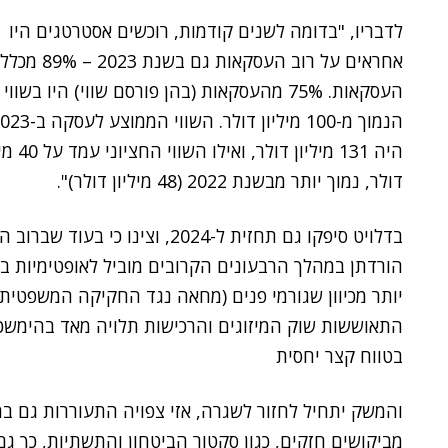
לדבריו, "בדומה לשנים קודמות, רוכשים אסטרטגים היו
אחראים על רוב העסקאות גם בשנת 2023 – 89% מכלל
העסקאות. 75% מהעסקאות (בהן פורסם שווי) היו בשווי
הנמוך מ-100 מיליון דולר. השווי הממוצע 
היה 131 מיליון דולר, וא
דולר, נמוך יותר מבשנת 2022 (48 מיליון דולר)".
בדלויט סיפקו גם תחזית ל-2024, ו
הורדתן במהלך הרבעונים הקרובים מוביל לאופטימיות בש
יותר מכיוון שגורמי פנים (מחאה נגד החקיקה המשפטית 
התאוששות שוק המיזוגים והרכישות תלויה מאד בהימש
בטווח קצר יחסית
והמשק יתחיל לחזור לשגרה, אזי צפויה התעוררות גם ב
מביקושים חזקים, כגון סקטור הביטחון והתשתיות, כך ג