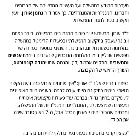
מערכות המידע בממשלה ועל העשייה המרשימה של חברותינו
וחברינו, המנמ"ריות והמנמ"רים", כך אמר ד"ר
נחמן אורון
, יועץ
תקשוב בכיר למגזר הממשלתי.
ד"ר אורון, המשמש יו"ר פורום המנמ"רים בממשלה, דיבר בפתח
וובינר שעסק בתקשוב הממשלתי ובפעילות הדיגיטל בממשלה
במלחמה ובשעת חירום. הוובינר, השמיני במספר בסדרה של
מפגשים אונליין בימי המלחמה הנוכחית, שנערכים ביוזמת
אנשים
ומחשבים
, התקיים אתמול (ד'), והנחה אותו
יהודה קונפורטס
,
העורך הראשי של הקבוצה.
בפתח דבריו שאל ד"ר אורון: "איך פותחים אירוע כזה בעת הקשה
הזאת? בימים כתיקונם הייתי עולה לבמה ובאופטימיות האופיינית
לי, מקדם בחיוך גדול ובברכה עוד פעילות מקצועית איכותית
ומעשירה שמוצעת לנו, המנמ"רים והמנמ"ריות של הממשלה,
ומבטיח שהכול יהיה יוצא מן הכלל. אבל, ה-7 באוקטובר שינה
את הכול".
"כקצין קרבי בחטיבת גבעתי נפל בחלקי להילחם בהרבה