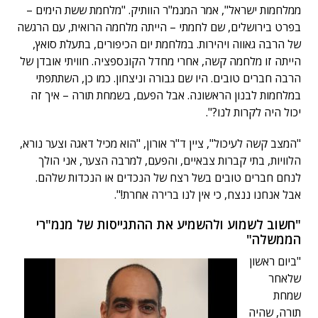
ממלחמות ישראל", אמר המנמ"ר הוותיק. "מלחמת ששת הימים –
בפרט בירושלים, שם לחמתי – הייתה מלחמה הרואית, עם הרגשה
של הרבה גאווה ויהירות. במלחמת יום הכיפורים, בתעלת סואץ,
הייתה זו מלחמה קשה, אחרי מחדל הקונספציה. חוויתי אובדן של
הרבה חברים טובים. היו שם גבורה וניצחון. כמו כן, השתתפתי
במלחמות לבנון הראשונה. אבל הפעם, בשמחת תורה – איך זה
יכול היה לקרות לנו?".
"המצב קשה לעיכול", ציין ד"ר אורון, "הוא מכיל דאגה וצער נורא,
הלוויות, בתי קברות צבאיים, והפעם, למרבה הצער, אני הולך
לנחם חברים טובים בשל רצח של הנכדים או הנכדות שלהם.
אבל אנחנו ננצח, כי אין לנו ברירה אחרת!".
"חשוב לשמוע ולהשמיע את ההתגייסות של מנמ"רי
הממשלה"
"ביום ראשון
שלאחר
שמחת
תורה, שהיה