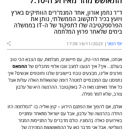
התאושש מהר מאירוע ה-7.10"
ד"ר נחמן אורון, אחד המנמ"רים הוותיקים בארץ
ויועץ בכיר לתקשוב הממשלתי, נותן את
הפרספקטיבה שלו לתפקוד של ה-IT בממשלה
בימים שלאחר פרוץ המלחמה
יוסי הטוני
16/11/2023 17:38
אנחנו, אומת ההי-טק, עם חיישנים, מצלמות, עם הצבא הכי טוב
בעולם… איך? איך הגענו למצב שבו אלפי מחבלים של
החמאס
פורצים אלינו, מבצעים טבח ביישובים שלנו וחוטפים אנשים? איך
נתפסנו עם המכנסיים למטה? דומה שהשאלות האלה עולות אצל
כל אחד מאיתנו מאז ה-7 באוקטובר. ההרגשה היא של עלבון
צורב, שלא לומר מפלה.
אולם, אם להפוך את הפתגם הידוע – קוץ ואליה בו: "המלחמה הזו
החלה בהרגשה של עלבון, אבל עם ישראל מתאחד ומתגייס
באירועים כאלה בהמוניו. כולם מדברים על התגייסות המגזר
השלישי, אבל אני מדבר כאן על ההתאוששות המהירה של