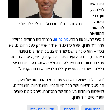
היום השני
למלחמה,
תוך כדי
האזנה
ניר גרווה, מנמ"ר בית החולים ברזילי.
צילום: יח"צ
לחדשות
המזוויעות
ניסיתי להשיג את חברי,
ניר גרווה
, מנמ"ר בית החולים ברזילי",
אמר ד"ר אורון. "שלא כדרכו, הוא חזר אליי רק כעבור יומיים. ולא
בכדי – הוא סיפר לי שכאשר התייצב בבית החולים בשבת
בצהריים, זרם הפצועים היה ללא תקדים, ופגיעה ישירה הרסה
אגף בו. גרווה נרתם מיד לעבודה ולא יצא משם עד ליום רביעי
בלילה, כשהבין שהוא צריך ללכת לראות את בתו הקטנה".
"חשוב לנו לשמוע ולהשמיע את פרטי ההתגייסות של מערך
הדיגיטל הלאומי ושל חברותיי וחבריי, המנמ"ריות והמנמ"רים,
למשימות מיוחדות בעיצומה של המלחמה. נייחל לימים טובים
יותר", סיים ד"ר אורון.
נחמן אורון
מלחמה
תקשוב ממשלתי