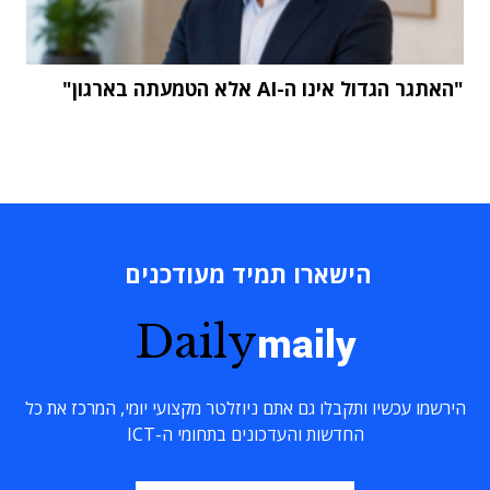
"האתגר הגדול אינו ה-AI אלא הטמעתה בארגון"
הישארו תמיד מעודכנים
Daily
maily
הירשמו עכשיו ותקבלו גם אתם ניוזלטר מקצועי יומי, המרכז את כל
החדשות והעדכונים בתחומי ה-ICT