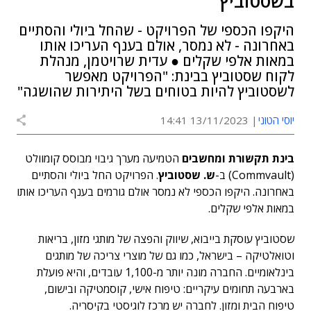
בשסטוביץ
היקפו הכספי של הפרויקט - שהחל ביולי והסתיים
באחרונה - לא נמסר, אולם בענף העריכו אותו
במאות אלפי שקלים ● עדית שרויטמן, מנהלת
לקוח שסטוביץ בבינת: "הפרויקט מאפשר
לשסטוביץ להיות בטוחים בשל היתירות שהושגה"
יוסי הטוני
13/11/2023 14:41
בינת תקשורת ומחשבים
הטמיעה מערך גיבוי מבוסס קומוולט
(Commvault) ב-
ש. שסטוביץ
. הפרויקט החל ביולי והסתיים
באחרונה. היקפו הכספי לא נמסר אולם גורמים בענף העריכו אותו
במאות אלפי שקלים.
שסטוביץ עוסקת בייבוא, שיווק והפצה של מותגי מזון, בריאות
וטואלטיקה – בישראל, כמו גם של מוצרי צריכה של מותגים
בינלאומיים. החברה מונה יותר מ-1,100 עובדים, והיא פועלת
בארבעה תחומים עיקריים: טיפוח אישי, קוסמטיקה ובישום,
טיפוח הבית ומזון. לחברה יש מרכז לוגיסטי בקיסריה.