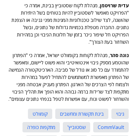
עדית שרויטמן
, מנהלת לקוח שסטוביץ בבינת, אמרה כי
"הפרויקט מאפשר לשסטוביץ להיות בטוחים בשל היתירות
שהושגה, לצד שילוב טכנולוגיות המגינות מפני גניבה או הצפנת
נתונים. החברה מטפלת בכמויות גדולות של נתונים, ובשל
הפרויקט חל שיפור ניכר בזמן של חלונות הגיבוי וכן במהירות
השחזור בעת הצורך".
נוגה סהר
, מנהלת לקוחות בקומוולט ישראל, אמרה כי "הפתרון
שהוטמע מספק גיבוי אינטואיטיבי והוא פשוט ליישום, ומאפשר
להתמודד עם כל סוג או גודל של סביבה. הארכיטקטורה הגמישה
של הפתרון מאפשרת למשתמשים להתחיל לפעול במהירות
ולצמוח לפי הצרכים של הארגון. הפתרון מעניק אבטחה מפני
מתקפות לצד שרידות ברמה גבוהה והוא הופך את תהליך הגיבוי
והשחזור לפשוט ונוח, עם אפשרות לטפל בנפחי נתונים עצומים".
גיבוי
בינת תקשורת ומחשבים
קומוולט
CommVault
שסטוביץ'
מתקפות כופרה