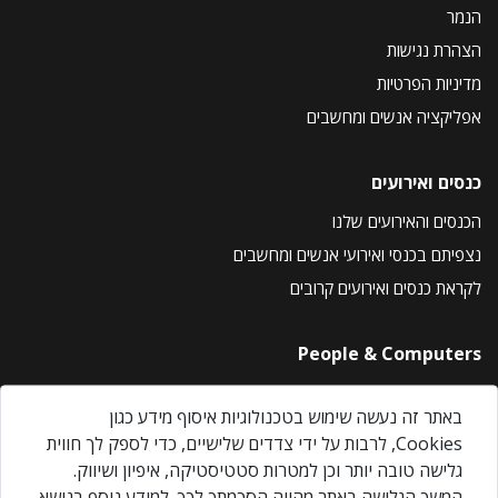
הנמר
הצהרת נגישות
מדיניות הפרטיות
אפליקציה אנשים ומחשבים
כנסים ואירועים
הכנסים והאירועים שלנו
נצפיתם בכנסי ואירועי אנשים ומחשבים
לקראת כנסים ואירועים קרובים
People & Computers
About Us
באתר זה נעשה שימוש בטכנולוגיות איסוף מידע כגון
Privacy Policy
Cookies, לרבות על ידי צדדים שלישיים, כדי לספק לך חווית
Contact Us
גלישה טובה יותר וכן למטרות סטטיסטיקה, איפיון ושיווק.
Our Events
המשך הגלישה באתר מהווה הסכמתך לכך. למידע נוסף בנושא