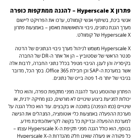
פתרון Hyperscale X – להגנה ממתקפות כופרה
אנשי בינת, בשיתוף אנשי קומוולט, ערכו את הפרויקט ליישום
מערך הגנת נתונים, גיבוי והתאוששות מאסון – באמצעות פתרון
Hyperscale X של קומוולט.
Hyperscale X משמש לניהול מערך גיבוי הנתונים של הדטה
סנטר הראשי של שסטוביץ – הן אל אתר ה-DR של החברה
בקיסריה והן לענן. הגיבוי מטפל בכלל נתוני החברה, לרבות אלה
אשר במערכת ה-SAP וכן חבילת Office 365. בסך הכל, מדובר
בגיבוי של יותר מ-1 פטה בייט של נתונים.
הפתרון שהוטמע נועד להגנה מפני מתקפות כופרה, והוא כולל
יכולות למניעת ביצוע שינויים לא מורשים, כגון מחיקה ידנית, או
שינויים (כמו הצפנה) בתוכנה או בקבצים. עוד הוא כולל הגנה על
מערכת ההפעלה באמצעות כלי אוטומציה, המנהלים את הגישה
למערכת ההפעלה ובדיקת כל בקשה לקריאת/כתיבת מידע.
בנוסף, הוא כולל הגנה מפני תקיפת ה-Hyperscale X עצמו –
כל פקודה או פעולה שאינן חלק מהגדרות ה-Hyperscale X