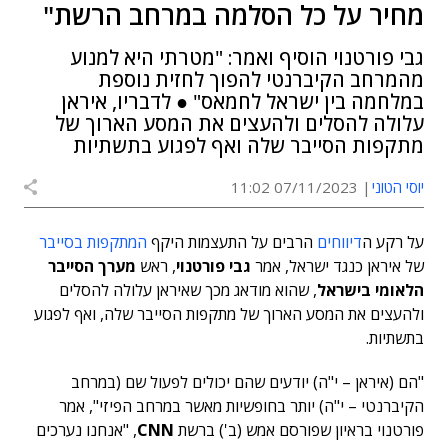
מחיר על כל הסלמה במרחב הרשת"
גבי פורטנוי הוסיף ואמר: "מטרתי היא למנוע
מהמרחב הקיברנטי להפוך לחזית נוספת
במלחמה בין ישראל לחמאס" ● לדבריו, איראן
עלולה להסלים ולהעצים את המסע הארוך של
מתקפות הסייבר שלה ואף לפגוע בתשתיות
יוסי הטוני
07/11/2023 11:02
על רקע ה
דיווחים
הרבים על התעצמות היקף
המתקפות בסייבר
של איראן כנגד ישראל, אמר
גבי פורטנוי
, ראש
מערך הסייבר
הלאומי בישראל
, שהוא מודאג מכך שאיראן עלולה להסלים
ולהעצים את המסע הארוך של מתקפות הסייבר שלה, ואף לפגוע
בתשתיות.
"הם (איראן – י"ה) יודעים שהם יכולים לפעול שם (במרחב
הקיברנטי – י"ה) יותר בחופשיות מאשר במרחב הפיזי", אמר
פורטנוי בראיון שפורסם אמש (ב') ברשת
CNN
, "אנחנו נערכים