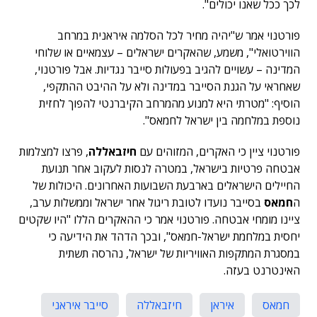
לכך ככל שאנו יכולים".
פורטנוי אמר ש"יהיה מחיר לכל הסלמה איראנית במרחב
הווירטואלי", משמע, שהאקרים ישראלים – עצמאיים או שלוחי
המדינה – עשויים להגיב בפעולות סייבר נגדיות. אבל פורטנוי,
שאחראי על הגנת הסייבר במדינה ולא על ההיבט ההתקפי,
הוסיף: "מטרתי היא למנוע מהמרחב הקיברנטי להפוך לחזית
נוספת במלחמה בין ישראל לחמאס".
פורטנוי ציין כי האקרים, המזוהים עם
חיזבאללה
, פרצו למצלמות
אבטחה פרטיות בישראל, במטרה לנסות לעקוב אחר תנועת
החיילים הישראלים בארבעת השבועות האחרונים. היכולות של
ה
חמאס
בסייבר נועדו לטובת ריגול אחר ישראל וממשלות ערב,
ציינו מומחי אבטחה. פורטנוי אמר כי ההאקרים הללו "היו שקטים
יחסית במלחמת ישראל-חמאס", ובכך הדהד את הידיעה כי
במסגרת המתקפות האוויריות של ישראל, נהרסה תשתית
האינטרנט בעזה.
חמאס
איראן
חיזבאללה
סייבר איראני