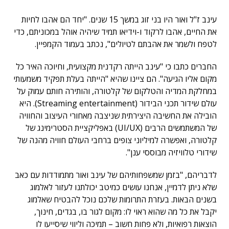
עינב ז"ל ואור היו בני זוג במשך 15 שנים. "יחד הם אהבו לחיות
את החיים, אהבו לרקוד ו-וידיאו תמיד שיהיה אוהל במכוניתם, כדי
לטפח ולשמר את אהבתם לטיולים", נכתב בעמוד הקמפיין.
החברים כתבו כי "עינב הייתה רקדנית מקצועית, וחיוכה האיר כל
מקום אליו הגיעה". הם ציינו שהיא "הייתה בעלת תפקיד משמעותי
במחלקת המדיה והטלקום של קלטורה, והותירה חותם עמוק על
עולם שידור תכני הבידור (Streaming entertainment). היא
הובילה את החשיבה היצירתית שניצבה מאחורי העיצוב והחוויה
של המשתמשים הרבים (UI/UX) באפליקציית הסטרימינג של
קלטורה, ואפשרה למיליוני צופים ברחבי העולם חוויה מהנה של
שידורי טלוויזיה מבוססי ענן".
לדבריהם, "בזמן שמשפחותיהם של עינב ואור מתמודדות עם כאב
שלא ניתן לדמיין, אנחנו עושים כמיטב יכולתנו לעזור לאלמוג
בשנים הבאות. בעזרת התרומות שלכם נוכל להבטיח שאלמוג
יקבל את כל מה שהוא ראוי לו: מקום לגור בו, בגדים, חינוך,
הוצאות רפואיות, ולא פחות חשוב – תמיכה וליווי שיסייעו לו