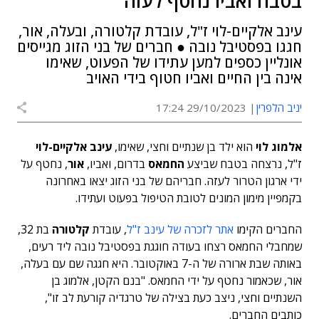
בטבח ואביו נחטף לעזה
עינב אלקיים-לוי ז"ל, עובדת קלטורה, ובעלה, אור,
חגגו בפסטיבל נובה ● חברים של בני הזוג מגייסים
אונליין כספים למען עתידו של הפעוט, שאימו
אינה בין החיים ואביו חטוף בידי האויב
יניב הלפרין
29/10/2023 17:24
אלמוג לוי
הוא ילד בן שנתיים וחצי, שאימו,
עינב אלקיים-לוי
ז"ל, נרצחה בטבח שביצע
החמאס
בדרום, ואביו,
אור
, נחטף על
ידי ארגון הטרור לעזה. חבריהם של בני הזוג יצאו באחרונה
בקמפיין מימון המונים לטובת הטיפול בפעוט ועתידו.
החברים הקימו
אתר לזכרה של עינב ז"ל
, עובדת
קלטורה
בת 32,
שמחבלי החמאס רצחו בעודה חוגגת בפסטיבל נובה ליד רעים,
באותה שבת ארורה של ה-7 באוקטובר. היא חגגה שם עם בעלה,
אור, שכאמור נחטף על ידי החמאס. "בנם הקטן, אלמוג בן
השנתיים וחצי, ניצב כעת בצילה של טרגדיה קורעת לב זו",
כותבים החברים.