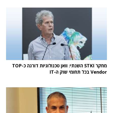
מחקר STKI השנתי: וואן טכנולוגיות דורגה כ-TOP
Vendor בכל תחומי שוק ה-IT