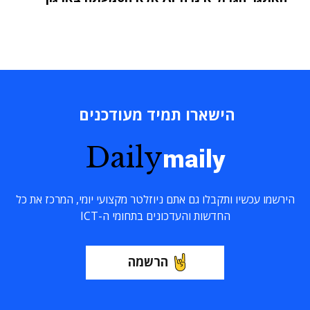
הישארו תמיד מעודכנים
Daily
maily
הירשמו עכשיו ותקבלו גם אתם ניוזלטר מקצועי יומי, המרכז את כל
החדשות והעדכונים בתחומי ה-ICT
הרשמה