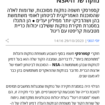
נוזקה של ה-NSA
קספרסקי חשפה נוזקות מסוכנות, שדומות לאלה
שהסוכנות האמריקנית לביטחון לאומי משתמשת
בהן ושהדביקו יותר ממיליון יעדים ● הן התגלו
במסגרת חקירת נוזקות ששילבו יכולות כריית
מטבעות קריפטו עם ריגול
יוסי הטוני
29/10/2023 14:16
חוקרי
קספרסקי
חשפו בסוף השבוע משפחת נוזקות ורוגלות
"מתוחכמת ביותר", לדבריהם, שמבנה הקוד שלה הוא בעל דמיון
לנוזקות שבהן משתמשת ה-
NSA
– הסוכנות לביטחון לאומי של
ארצות הברית. מדובר בנוזקות שההאקרים משתמשים בהן כבר
לא מעט שנים.
הגילוי היה במסגרת חקירה של נוזקות שמנצלות מחשבים תמימים
לטובת כרייה של מטבעות קריפטוגרפיים. תוך כדי חקירה זו, הם
חשפו "מסגרת ריגול" בעלת יכולות טכנולוגיות מתקדמות. ניתוח
של שורות הקוד של משפחת הנוזקות העלה דמיון לאלה של ה-