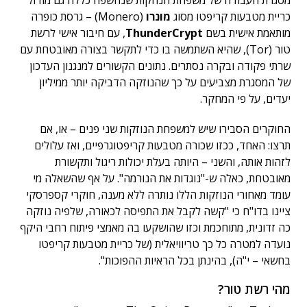
מסגרת העבודה של משפחת הנוזקות שנחשפה כללה גם מודול
כריית מטבעות קריפטו מסוג
מונרו
(Monero) – גרסת כופרה
מותאמת אישית בשם
ThunderCrypt
, עם חיבור אישי לרשת
טור (Tor), שהיא השתמשה בו כדי לתקשר בצורה מאובטחת עם
שרתי פקודה ובקרה נסתרים. נתונים הקשורים למנגנון העדכון
של המסגרת מצביעים על כך שהנוזקה הדביקה יותר ממיליון
יעדים, על פי המחקר.
החוקרים הסבירו שיש למשפחת הנוזקות שני פנים – או, אם
תרצו: האחד, ככזו שכורה מטבעות קריפטוגרפיים, ואז עלולים
לזהות אותה, והשני – היותה בעלת יכולות ריגול ותקשורת
מאובטחת, כאלה ש-"נוגדות את הנורמה". על אף שהשאלה מי
עומד מאחורי הנוזקות הללו נותרה ללא מענה, חוקרי קספרסקי
ציינו בדו"ח כי "קשה לקבל את התפיסה לכאורה, שלפיה נוזקה
כה זדונית, מתוחכמת וכזו שהושקעו בה מאמצי פיתוח רחבי היקף
נועדה למטרה כל כך טריוויאלית (של כריית מטבעות קריפטו
בחשאי – י"ה), בהינתן בכל הראיות ההפוכות".
מהי רשת טור?