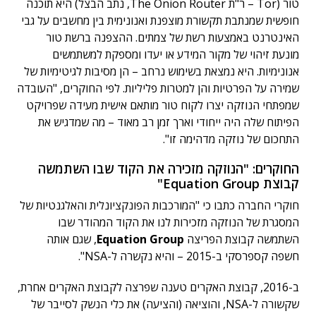
טור (Tor – ר"ת The Onion Router, נתב הבצל) היא תוכנה
חופשית שמנתבת תקשורת מוצפנת ואנונימית בין מחשבים על גבי
האינטרנט באמצעות רשת של צמתים. ההצפנה ברשת טור
מונעת זיהוי של מקור המידע או יעדו ומספקת למשתמשים
אנונימיות. היא נמצאת בשימוש נרחב – הן מסיבות לגיטימיות של
שמירה על הפרטיות והן למטרות פליליות. לפי החוקרים, "העובדה
שמפתחי הנוזקה יצרו לקוח טור מותאם אישית מעידה שפרויקט
הפיתוח שלה היה ייחודי וארך זמן רב מאוד – מה שמדגיש את
התחכום של נוזקה מדהימה זו".
החוקרים: "הנוזקה מזכירה את הקוד שבו השתמשה
קבוצת Equation Group"
חוקרי החברה כתבו כי "המורכבות הפונקציונלית והאלגנטיות של
המסגרת של הנוזקה מזכירות לנו את הקוד המהודר שבו
השתמשה קבוצת הפריצה
Equation Group
, שגם אותה
חשפה קספרסקי ב-2015 – והיא נקשרה ל-NSA".
ב-2016, קבוצת האקרים טענה שפרצה לקבוצת האקרים אחרת,
שקשורה ל-NSA, והוציאה (והציעה) את כלי הנשק לסייבר של