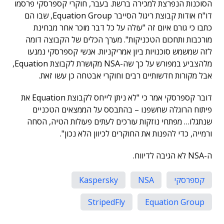
הסוכנות הנפרצת למכירה ברשת. בעבר, חוקרי קספרסקי פרסמו
דו"ח אודות קבוצת ריגול הסייבר Equation Group, שבו הם
כתבו כי גורם איום זה "עולה על כל דבר מוכר אחר מבחינת
מורכבות ותחכום הטכניקות". מערך הכלים של הקבוצה דומה
לזה שמשמש סוכנויות ביון אמריקניות. אנשי קספרסקי נמנעו
מלהצביע במפורש על כך שה-NSA מקושרת לקבוצת Equation,
אבל מקורות חדשותיים רבים וחוקרי אבטחה כן עשו זאת.
דובר קספרסקי אמר כי "לא ניתן לייחס לקבוצת Equation את
פיתוח הרוגלה שחשפנו – בהתבסס על הממצאים הטכניים
שנתגלו… מפתחי נוזקות עורכים לעתים פעולות הטיה, הסחה
ורמייה, כדי להפנות את החוקרים לכיוון הלא נכון".
ה-NSA לא הגיבה לדיווח.
קספרסקי
NSA
Kaspersky
StripedFly
Equation Group