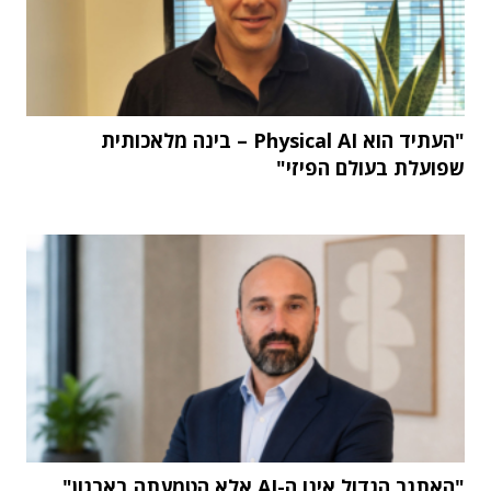
"העתיד הוא Physical AI – בינה מלאכותית
שפועלת בעולם הפיזי"
"האתגר הגדול אינו ה-AI אלא הטמעתה בארגון"