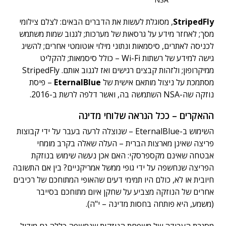
StripedFly
, מסוגלת לעשות את הדברים הבאים: לצלם צילומי
מסך; לאחזר מידע על גרסאות של מערכות; לגנוב שמות משתמש
לכניסה לאתרים, סיסמאות ונתוני מילוי אוטומטי אחרים; להשיג
גישה למידע של רשתות Wi-Fi – כולל סיסמאות; להקליט
ממיקרופון; ולזהות קבצים רגישים ואז לגנוב אותם. StripedFly
מסתמכת על ניצול מותאם אישית של
EternalBlue
– פיסת
נוזקה שה-NSA השתמשה בה, ואשר דלפה לרשת ב-2016.
ההאקרים – ככל הנראה שלוחי מדינה
השימוש ב-EternalBlue – שנוצלה לרעה בעבר על ידי קבוצות
פריצה שאינן מארצות הברית – העלה שאלה בקרב מומחי
אבטחה שאינם מקספרסקי: האם אכן נעשה שימוש בנוזקת
הפריצה שנחשפה על ידי גופי ממשל אמריקניים? בין אם התשובה
חיובית או לא, כולם היו תמימי דעים שהאופי המתוחכם של רכיבים
אחרים של הנוזקה מצביע על שחקן איום מתוחכם בסייבר
(משמע, היא פותחה בחסות מדינה – י"ה).