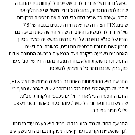
בפועל נותרו מיליארדי דולרים ששייכים ללקוחות בידי החברה,
שהנהלתה הנוכחית, בהובלת
ג'ון ריי השלישי
שהחליף את
סב"פ, עשתה כל שביכולתה כדי לגבות את הכספים ממקורות
שונים. FTX הצהירה שהיא מחזירה נכסים בגובה של 7.3
מיליארד דולר לנושיה, והעובדה שהיא הגישה כעת תביעה נגד
הוריו של סב"פ נחשבת על ידי גורמים בתעשייה כצעד בכיוון
הנכון לשם החזרת הכספים הגנובים, לכאורה. בחודשים
האחרונים נשמעה ביקורת מצד הנפגעים בפרשה החמורה אודות
החסינות המושתקת והלא ברורה ממנה נהנו הוריו של סב"פ עד
כה, בזמן שבנם נותר כלוא וממתין למשפטו.
התביעה היא ההתפתחות האחרונה בסאגה המתמשכת של FTX,
שהגישה בקשה לפשיטת רגל בנובמבר 2022 לאחר שנחשף כי
החברה הפסידה מיליארדי דולרים מכספי הלקוחות. סב"פ,
שהואשם בהונאה וניהול כושל, עומד כעת, כאמור, בפני משפט
פלילי חמור במיוחד.
התביעה החדשה נגד הזוג בנקמן-פריד היא בעצם עוד תזכורת
לכך שתעשיית הקריפטו עדיין אינה מפוקחת ברובה וכי משקיעים