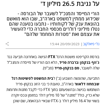
על גניבת 26.5 מיליון ד'
הורי המייסד והמנכ"ל לשעבר של הבורסה -
שכידוע ממתין למשפט בארה"ב, שבו הוא מואשם
בהונאת ענק של לקוחותיו - נתבעו בטענה שהם
נטלו מיליוני דולרים מכספי החברה כדי להעשיר
את עצמם ואת "מטרות המחמד שלהם"
גלי פיאלקוב
20/09/2023 15:44
בורסת הקריפטו פושטת הרגל
FTX
הגישה באחרונה תביעה נגד
ג'וזף בנקמן
ו
ברברה פריד
, הלא הם הוריו של מייסדה והמנכ"ל
שלה לשעבר,
סם בנקמן-פריד
(סב"פ).
התביעה, שהוגשה השבוע (ב') ל
בית המשפט לפשיטות רגל
שבמחוז דלאוור
בארה"ב, טוענת כי בני הזוג בנקמן-פריד
השתמשו בגישה ובהשפעתם בתוך FTX כדי לקבל מתנות ותרומות
שלא כדין, כולל "מתנה" של 10 מיליון דולר במזומן ונכס יוקרה
בשווי של 16.4 מיליון דולר ב-FTX שבאיי הבהאמה, שם שוכן