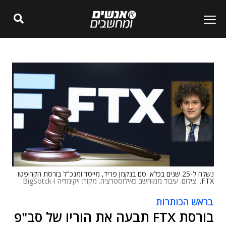
נשלח ל-25 שנים בכלא. סם בנקמן פריד, מייסד ומנכ"ל בורסת הקריפטו
FTX.
צילום: עיבוד ממוחשב כאילוסטרציה. מקור: ויקימדיה ו-BigSotck
בראש הכותרות
בורסת FTX תבעה את הוריו של סב"פ