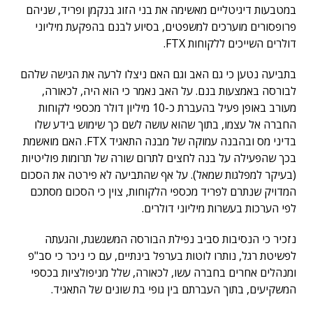
במטבעות דיגיטליים מאשימה את בני הזוג בנקמן ופריד, שניהם
פרופסורים מוערכים למשפטים, בסיוע לבנם בהפקעת מיליוני
דולרים השייכים ללקוחות FTX.
בתביעה נטען כי גם האב וגם האם ניצלו לרעה את הגישה שלהם
לבורסה באמצעות בנם. על האב נאמר כי הוא היה, לכאורה,
מעורב באופן פעיל בהעברת כ-10 מיליון דולר מכספי לקוחות
החברה אל עצמו, בתוך שהוא עושה לשם כך שימוש בידע שלו
בדיני מס ובהבנה עמוקה של מבנה התאגיד FTX. האם מואשמת
בכך שהפעילה על בנה לחצים לתרום שורה של תרומות פוליטיות
(בעיקר למפלגות שמאל). על אף שהתביעה לא פירטה את הסכום
המדויק שנתרם לפריד מכספי הלקוחות, צוין כי הסכום מסתכם
לפי הערכות בעשרות מיליוני דולרים.
נזכיר כי הנסיבות סביב נפילת הבורסה המשגשגת, והגעתה
לפשיטת רגל, נותרו לוטות בערפל בינתיים, עם כי ניכר כי סב"פ
ומנהלים אחרים בחברה עשו, לכאורה, שלל מניפולציות בכספי
המשקיעים, בתוך העברתם בין גופי בת שונים של התאגיד.