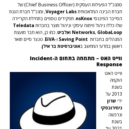
סמנכ"ל הפעילות העסקית (Chief Business Officer) של
חברת הבינה המלאכותית
Voyager Labs
, ומנכ"ל חברת הגנת
הסייבר הפיננסי
nsKnox
. תפקידים נוספים בתחילת הקריירה
שלו כללו ניהול פיתוח עיסקי וניהול מוצר בחברות
Teledata
GlobaLoop
,
Networks
ו
אלביט
. כמו כן, הוא חבר מועצת
המנהלים בחברות
Saving Point
ו-
EiVA
. טנצר סיים תואר
ראשון במדעי המחשב ב
אוניברסיטת בר אילן
.
ווייט האט – מתמחה בתחום ה-Incident
Response
ווייט האט
הוקמה
בשנת
2013 על
ידי
שרון
נימירובסקי
ונרכשה
בשנת
2021 על