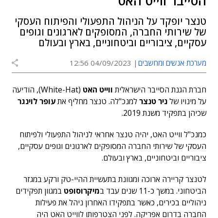
הסייבר ווייט האט
טנצר יופקד על הניהול התפעולי והפיתוח העסקי
של שירותי החברה, המסופקים לארגונים וגופים
עסקיים, ציבוריים וביטחוניים, בארץ ובעולם
מערכת אנשים ומחשבים
04/09/2023 12:56
חברת הגנת הסייבר הישראלית
ווייט האט
(White-Hat), הודיעה
על מינויו של
ניר טנצר
למנכ"לה. טנצר מחליף את
עופר לוינגר
שכיהן בתפקיד משנת 2019.
כמנכ"ל ווייט האט, יהיה טנצר אחראי לניהול התפעולי ולפיתוח
העסקי של שירותי החברה המסופקים לארגונים וגופים עסקיים,
ציבוריים וביטחוניים, בארץ ובעולם.
לטנצר קריירה ארוכה ומגוונת בתעשיית ההיי-טק ורקע במגזר
הביטחוני. במשך כ-11 שנים עבד ב
מיקרוסופט
במגוון תפקידים
ניהוליים בכירים, כאשר בתפקידו האחרון ניהל את פעילות
החברה בדרום אפריקה. לפני הצטרפותו לווייט האט היה