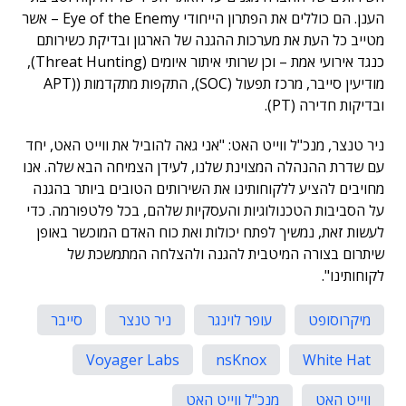
הענן. הם כוללים את הפתרון הייחודי Eye of the Enemy – אשר
מטייב כל העת את מערכות ההגנה של הארגון ובדיקת כשירותם
כנגד אירועי אמת – וכן שרותי איתור איומים (Threat Hunting),
מודיעין סייבר, מרכז תפעול (SOC), התקפות מתקדמות ((APT
ובדיקות חדירה (PT).
ניר טנצר, מנכ"ל ווייט האט: "אני גאה להוביל את ווייט האט, יחד
עם שדרת ההנהלה המצוינת שלנו, לעידן הצמיחה הבא שלה. אנו
מחויבים להציע ללקוחותינו את השירותים הטובים ביותר בהגנה
על הסביבות הטכנולוגיות והעסקיות שלהם, בכל פלטפורמה. כדי
לעשות זאת, נמשיך לפתח יכולות ואת כוח האדם המוכשר באופן
שיתרום בצורה המיטבית להגנה ולהצלחה המתמשכת של
לקוחותינו".
מיקרוסופט
עופר לוינגר
ניר טנצר
סייבר
Voyager Labs
nsKnox
White Hat
ווייט האט
מנכ"ל ווייט האט