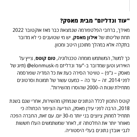
"עוד ונדליזם" מבית מאסק?
מאידך, ברחבי הפלטפורמה שנמצאת כבר מאז אוקטובר 2022
תחת שליטתו של
אילון מאסק
, יש מי שטוענים כי לא מדובר
בתקלה אלא במהלך מתוכנן היטב ומכוון.
כך למשל, המשתמש מומחה טכנולוגיה,
טום קוטס
, צייץ על
האירוע וטען שמדובר ב-"עוד ונדליזם מ-elonmusk@ (תיוג של
מאסק – ג"פ) – טוויטר הסירה כעת את כל המדיה שפורסמה
לפני 2014. זה – עד כה – כמעט עשור של תמונות וסרטונים
מתחילת שנות ה-2000 שהוסרו מהשירות".
קוטס התכוון לכלל הנתונים שנמחקו מהשירות, אחרי שגם בשנת
2018, הרבה לפני עידן מאסק, הודיעה הציפור הכחולה כי
תתחיל למחוק ציוצים בני יותר מ-30 יום. עם זאת, החברה הפכה
מאוחר יותר את החלטתה זו, לאחר שמשתמשים העלו חששות
לגבי אובדן נתונים בעלי היסטוריה.