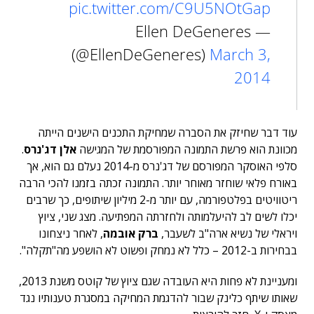
pic.twitter.com/C9U5NOtGap
— Ellen DeGeneres
(@EllenDeGeneres)
March 3,
2014
עוד דבר שחיזק את הסברה שמחיקת התכנים הישנים הייתה
מכוונת הוא פרשת התמונה המפורסמת של המגישה
אלן דג'נרס
.
סלפי האוסקר המפורסם של דג'נרס מ-2014 נעלם גם הוא, אך
באורח פלאי שוחזר מאוחר יותר. התמונה זכתה בזמנו להכי הרבה
ריטוויטים בפלטפורמה, עם יותר מ-2 מיליון שיתופים, כך שרבים
יכלו לשים לב להיעלמותה ולחזרתה המפתיעה. מצג שני, ציוץ
ויראלי של נשיא ארה"ב לשעבר,
ברק אובמה
, לאחר ניצחונו
בבחירות ב-2012 – כלל לא נמחק ופשוט לא הושפע מה"תקלה".
ומעניינת לא פחות היא העובדה שגם ציוץ של קוטס משנת 2013,
שאותו שיתף כלינק שבור להדגמת המחיקה במסגרת טענותיו נגד