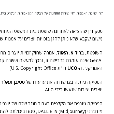
למי שייכת האמנות הזו? יצירות האמנות של הבינה המלאכותית הג'נרטיבית.
פסק דין שהוציאה לאחרונה שופטת בית המשפט המחוזי ב
משום שקבע שלא ניתן להגן בזכויות יוצרים על אמנות שהיא תוצר של
השופטת,
בריל א. האוול
, אמרה שחוק זכויות יוצרים מחיי
GenAI אינה עומדת בדרישה זו, ובכך למעשה אישרה ק
האמריקני, ה-
UCO
(ר"ת U.S. Copyright Office).
הפסיקה ניתנה בצו שדחה את ערעורו של
סטיבן תאלר
יוצרים יצירות שנעשו בידי ה-AI.
הפסיקה טורפת את הקלפים בעבור מגזר שלם של יוצרים
מידג'רני (Midjourney) או L·E