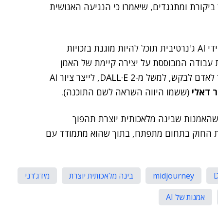
 ביקורת ומתנגדים, שיאמרו כי הנגיעה האנושית
שאלות כמו כמה קלט אנושי נחוץ כדי שאמנות שנוצרת בידי AI ג'נרטיבית תוכל להיות מוגנת בזכויות
ת עבודה המבוססת על יצירה קיימת של האמן
עצמו, וכן תהיות נוספות – כולל השאלה האם בכלל מותר לאדם לבקש, למשל מ-DALL·E 2, לייצר ציור AI
 דאלי
(ששמו היווה השראה לשם התוכנה).
שהאמנות שבינה מלאכותית יוצרת תהפוך
את החוק בתחום מתפתח, בתוך שהוא מתמודד עם
D
midjourney
בינה מלאכותית יוצרת
מידג'רני
אמנות של AI