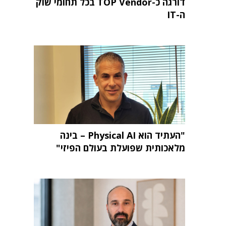
דורגה כ-TOP Vendor בכל תחומי שוק
ה-IT
"העתיד הוא Physical AI – בינה
מלאכותית שפועלת בעולם הפיזי"