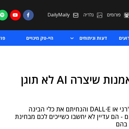
פורומים
גלריה
DailyMaily
ועים
דעות וניתוחים
היי-טק מינויים
פו
פסיקה דרמטית בארה"ב: אמנות שיצרה AI לא תוגן
ת
ת
משמעות פסק הדין היא שאם ישבתם עם מידג'רני או DALL·E והנחיתם את כלי הבינה
ם - הם עדיין לא יחשבו כשייכים לכם מבחינת
 בהם