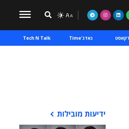
דקאסט
גאדג'Time
Tech N Talk
וכן פרסומי
תוכן פרסומי
וכן פרסומי
ידיעות מובילות