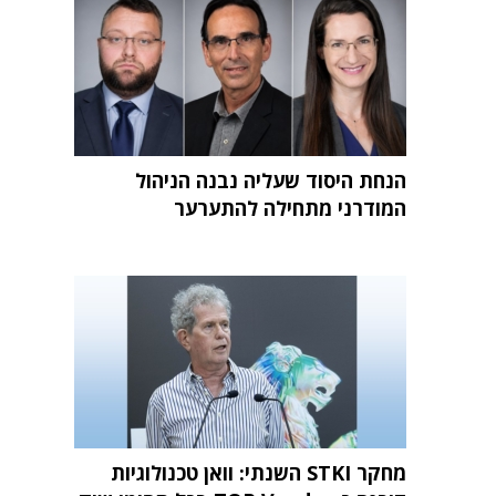
הנחת היסוד שעליה נבנה הניהול
המודרני מתחילה להתערער
מחקר STKI השנתי: וואן טכנולוגיות