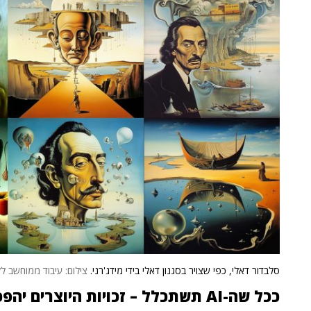
סלבדור דאלי, כפי שצויר בסגנון דאלי בידי מידג'רני.
צילום: עיבוד ממוחשב לל
ככל שה-AI תשתכלל – זכויות היוצרים יהפכו לנושא מורכב יותר