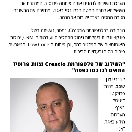
מערכת השירות לנהגים אותה פיתחה פרוסיד, המנתבת את
השאילתא לגורם המטה הרלוונטי באגד, ומחזירה את התשובה
מגורם המטה באגד ישירות אל הנהג.
הבחירה בפלטפורמת Creatio, נמסר, נעשתה בשל
פונקציונליות בעולמות ניהול התהליכים ועולמות ה-CRM; יכולות
האוטומציה של הפלטפורמה; וכן פיתוח ב-Low Code, המאפשר
פיתוח מהיר ובעלויות סבירות.
"השילוב של פלטפורמת Creatio וצוות פרוסיד
התאים לנו כמו כפפה"
לדברי
ירון
שגב
, מנהל
פרויקטי
דיגיטל
באגף
מערכות
מידע באגד,
"אנו