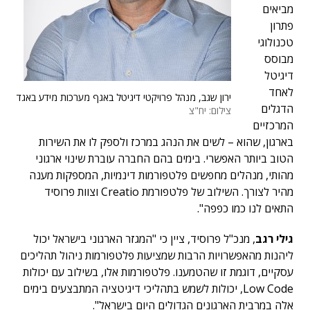
מביאים
פתרון
טכנולוגי
מבוסס
דיגיטל
לאחד
ירון שגב, מנהל פרויקטי דיגיטל באגף מערכות מידע באגד
הדגלים
צילום: יח"צ
המרכזיים
בארגון, שהוא – לשים את הנהג במרכז ולספק לו את השירות
הטוב ביותר האפשרי. בימים בהם החברה עוברת שינוי ארגוני
מהותי, מנהלים מחפשים פלטפורמות דינמיות, המספקות מענה
מהיר לצורך. השילוב של פלטפורמת Creatio וצוות פרוסיד
התאים לנו כמו כפפה".
גילי רגב
, מנכ"ל פרוסיד, ציין כי "המגזר הארגוני בישראל יכול
ליהנות מהאפשרויות הרבות שמציעות פלטפורמות ניהול תהליכים
עסקיים, דוגמת זו שהטמענו. פלטפורמות אלו, בשילוב עם יכולות
Low Code, יכולות לשמש בתהליכי דיגיטציה המתבצעים בימים
אלה במרבית הארגונים הגדולים היום בישראל".