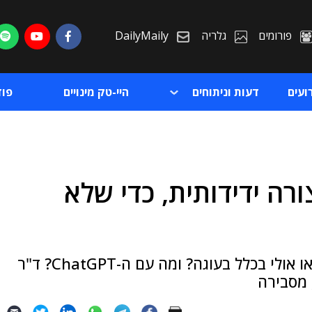
פורומים
גלריה
DailyMaily
ועים
דעות וניתוחים
היי-טק מינויים
פו
ורה ידידותית, כדי שלא
ת
ת
האם כדאי להציג אותם בטבלאות או בגרפים? או אולי בכלל בעוגה? ומה עם ה-ChatGPT? ד"ר