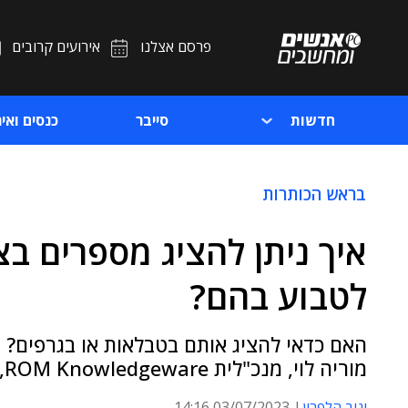
פרסם אצלנו
אירועים קרובים
חדשות
סייבר
כנסים ואיר
בראש הכותרות
איך ניתן להציג מספרים בצ
לטבוע בהם?
מוריה לוי, מנכ"לית ROM Knowledgeware, מסבירה
יניב הלפרין
03/07/2023 14:16