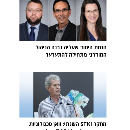
הנחת היסוד שעליה נבנה הניהול
המודרני מתחילה להתערער
מחקר STKI השנתי: וואן טכנולוגיות