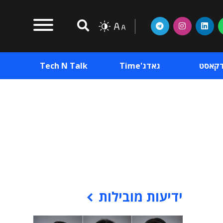
דקאסט
גאדג'Time
Tech N Talk
וכן פרסומי
תוכן פרסומי
וכן פרסומי
ידיעות מובילות