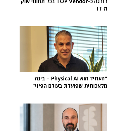
דורגה כ-TOP Vendor בכל תחומי שוק
ה-IT
"העתיד הוא Physical AI – בינה
מלאכותית שפועלת בעולם הפיזי"