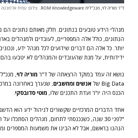
ד"ר מוריה לוי, מנכ"לית ROM Knowledgeware.
צילום: עמית אלפונטה
מנהלי הידע טובעים בנתונים. חלק מאותם נתונים הם מ
הנתונים, כולל אלה המספריים, לעובדים ולמנהלים בארגו
יותר. כל אלה הם דברים שידועים לכל מנהל ידע, ונכוני
ידידותית, על מנת שהעובדים והמנהלים לא יטבעו בהם?
נושא זה עמד במוקד הרצאתה של ד"ר
מוריה לוי
, מנכ"ל
Big Data של
אנשים ומחשבים
, שנערך באחרונה במרכז 
הכנס היה יו"ר ועדת התכנים שלו,
מוטי סדובסקי
.
אחד הדברים המרכזיים שקשורים לניהול ידע הוא הדשבור
"לפני 30 שנה, כשנכנסתי לתחום, מנהלים הסתכלו 
הנהנו בראשם, אבל לא הבינו את משמעות המספרים ומה 