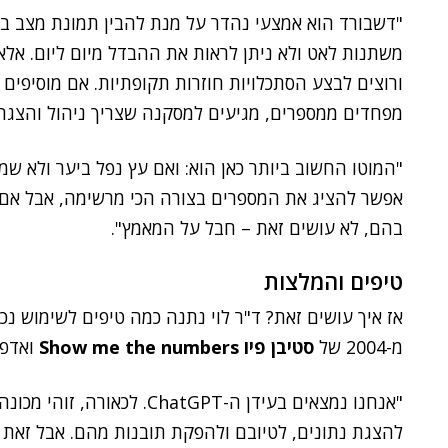
"דשבורד הוא אמצעי נהדר על מנת להבין תמונת מצב ברג
משתנות לאט ולא ניתן לראות את ההבדל מיום ליום. אל
ורוצים לבצע הסתכלויות חוזרות תקופתיות. אם מוסיפים
מפחדים ממספרים, מגיעים למסקנה שצריך ניהול והצגה 
"המוטו החשוב ביותר כאן הוא: ואם עץ נפל ביער ולא ש
אפשר להציג את המספרים בצורה הכי מרשימה, אבל אם 
בהם, לא עושים זאת – חבל על המאמץ".
טיפים והמלצות
אז איך עושים זאת? ד"ר לוי נתנה כמה טיפים לשימוש נכ
מ-2004 של
סטיבן פיו Show me the numbers
ואדפט
"אנחנו נמצאים בעידן ה-hatGPT
להצגת נתונים, לטיובם ולהפקת תובנות מהם. אבל זאת רק