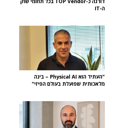
דורגה כ-TOP Vendor בכל תחומי שוק
ה-IT
"העתיד הוא Physical AI – בינה
מלאכותית שפועלת בעולם הפיזי"