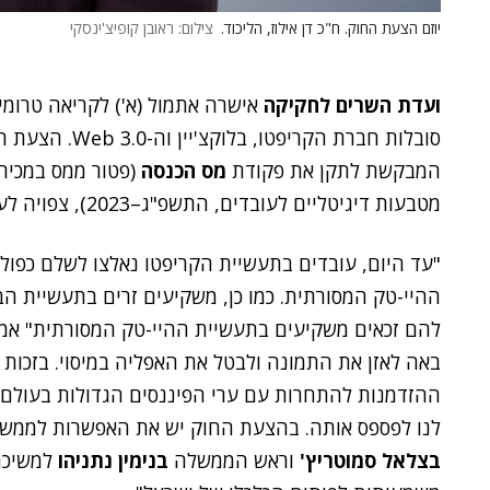
יוזם הצעת החוק. ח"כ דן אילוז, הליכוד.
צילום: ראובן קופיצ'ינסקי
ועדת השרים לחקיקה
אישרה אתמול (א') לקריאה טרומי
סובלות חברת הקריפטו, בלוקצ'יין וה-Web 3.0. הצעת החוק של ח"כ
המבקשת לתקן את פקודת
מס הכנסה
(פטור ממס במכירת
מטבעות דיגיטליים לעובדים, התשפ"ג–2023), צפויה לעלות ביום ד' להצבעה במליאת
"עד היום, עובדים בתעשיית הקריפטו נאלצו לשלם כפו
ההיי-טק המסורתית. כמו כן, משקיעים זרים בתעשיית הבל
להם זכאים משקיעים בתעשיית ההיי-טק המסורתית" אמר י
באה לאזן את התמונה ולבטל את האפליה במיסוי. בזכות 
ההזדמנות להתחרות עם ערי הפיננסים הגדולות בעולם, ול
לנו לפספס אותה. בהצעת החוק יש את האפשרות לממש 
בצלאל סמוטריץ'
וראש הממשלה
בנימין נתניהו
למשיכת 