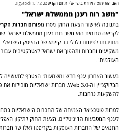
האם הוא ימוסה אחרת בישראל? תחום הקריפטו.
צילום: BigStock
"משב רוח רענן מממשלת ישראל"
בתגובה לאישור הצעת החוק מסרו מ
פורום חברות הקריפטו, 
לקריאה טרומית הוא משב רוח רענן מממשלת ישראל. שר ה
מחויבותו לפיתוח כלכלי בר קיימא של ההייטק הישראלי
העולמית".
בעשור האחרון ענף חדש ומשמעותי הצטרף לתעשייה לת
הבלוקצ'יין וה-Web 3.0. חברות ישראליות מ
להשקעות נרחבות.
למרות פוטנציאל הצמיחה של החברות הישראליות בתחום
לענף המטבעות הדיגיטליים. הצעת החוק לתיקון האפליה 
התנאים של החברות העוסקות בקריפטו לאלו של חברות ר