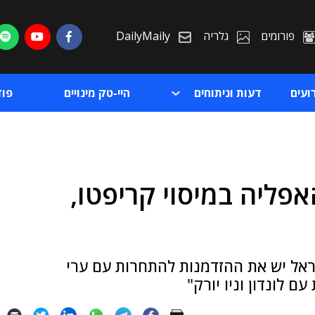
פורומים
גלריה
DailyMaily
ועים
דעות וניתוחים
היי-טק מינויים
פו
ליה במיסוי קריפטו,
ת
ת
 ישראל יש את ההזדמנות להתחרות עם ערי
 לונדון וניו יורק"