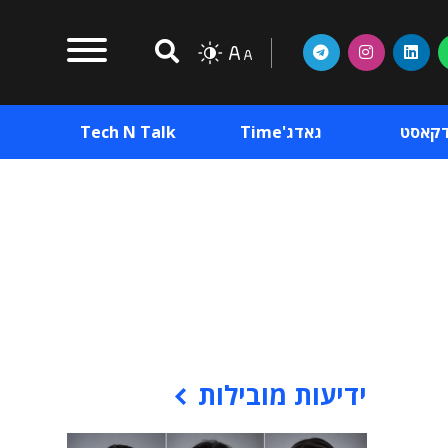
דקאסט
גאדג'Time
Tech N Talk
וכן פרסומי
תוכן פרסומי
וכן פרסומי
ידיעות מובילות