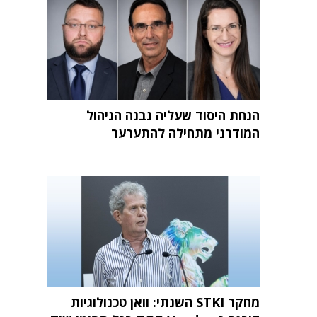
הנחת היסוד שעליה נבנה הניהול
המודרני מתחילה להתערער
מחקר STKI השנתי: וואן טכנולוגיות