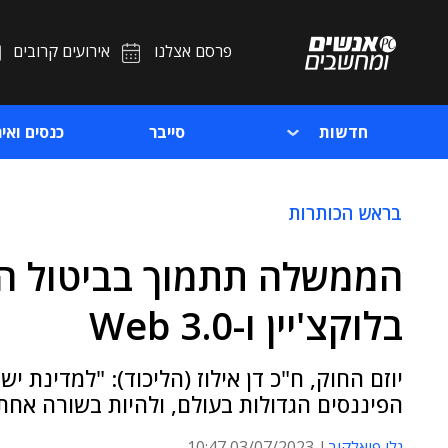
פרסם אצלנו
אירועים קרובים
חדשות
סייבר
כנסים ואיר
בראש הכותרות
הממשלה תתמוך בביטול האפ
בלוקצ'יין ו-Web 3.0
יוזם החוק, ח"כ דן אילוז (הליכוד): "למדינת
הפיננסים הגדולות בעולם, ולהיות בשורה אחת עם
גלי פיאלקוב
03/07/2023 10:47