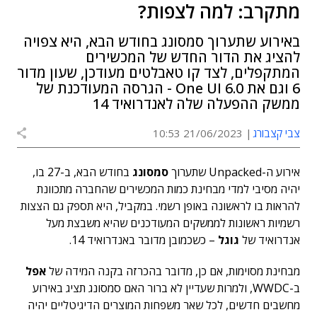
מתקרב: למה לצפות?
באירוע שתערוך סמסונג בחודש הבא, היא צפויה
להציג את הדור החדש של המכשירים
המתקפלים, לצד קו טאבלטים מעודכן, שעון מדור
6 וגם את One UI 6.0 - הגרסה המעודכנת של
ממשק ההפעלה שלה לאנדרואיד 14
צבי קצבורג
21/06/2023 10:53
אירוע ה-Unpacked שתערוך
סמסונג
בחודש הבא, ב-27 בו,
יהיה מסיבי למדי מבחינת כמות המכשירים שהחברה מתכוונת
להראות בו לראשונה באופן רשמי. במקביל, היא תספק גם הצצות
רשמיות ראשונות לממשקים המעודכנים שהיא משבצת מעל
אנדרואיד של
גוגל
– כשכמובן מדובר באנדרואיד 14.
מבחינת מסוימות, אם כן, מדובר בהכרזה בקנה המידה של
אפל
ב-WWDC, ולמרות שעדיין לא ברור האם סמסונג תציג באירוע
מחשבים חדשים, לכל שאר משפחות המוצרים הדיגיטליים יהיה