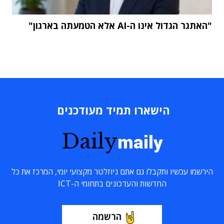
"האתגר הגדול אינו ה-AI אלא הטמעתה בארגון"
הישארו תמיד מעודכנים
Daily
maily
הירשמו עכשיו ותקבלו גם אתם ניוזלטר מקצועי יומי, המרכז את כל
החדשות והעדכונים בתחומי ה-ICT
הרשמה