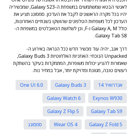
לאנשי הבטא שמשתמשים במשפחת ה-Galaxy S23, שמכשיריה
יהיו בכל מקרה הראשונים לקבל את העדכון. סמסונג תציע את
העדכון לכל משפחות הטלפונים שהושקו בשנתיים האחרונות,
כולל Galaxy A, M ו-F, וכן לשלושת הטאבלטים במשפחת ה-
Galaxy Tab S8.
דרך אגב, יהיה עוד מכשיר חדש ככל הנראה באירוע ה-
Unpacked הנוכחי: האוזניות האלחוטיות Galaxy Buds 3,
שאמורות להציע יכולות משופרות, המתמקדות בעיקר בהשתקת
רעשים טובה, מגוונת ומדויקת יותר, אבל במחיר נוח.
אנדרואיד 14
Galaxy Buds 3
One UI 6.0
Galaxy Watch 6
Exynos W930
Galaxy Z Flip 5
Galaxy Tab S9
Galaxy Z Fold 5
Wear OS 4
סמסונג