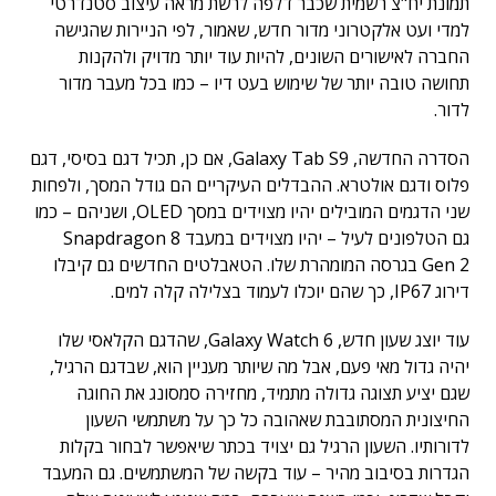
תמונת יח"צ רשמית שכבר דלפה לרשת מראה עיצוב סטנדרטי
למדי ועט אלקטרוני מדור חדש, שאמור, לפי הניירות שהגישה
החברה לאישורים השונים, להיות עוד יותר מדויק ולהקנות
תחושה טובה יותר של שימוש בעט דיו – כמו בכל מעבר מדור
לדור.
הסדרה החדשה, Galaxy Tab S9, אם כן, תכיל דגם בסיסי, דגם
פלוס ודגם אולטרא. ההבדלים העיקריים הם גודל המסך, ולפחות
שני הדגמים המובילים יהיו מצוידים במסך OLED, ושניהם – כמו
גם הטלפונים לעיל – יהיו מצוידים במעבד Snapdragon 8
Gen 2 בגרסה המומהרת שלו. הטאבלטים החדשים גם קיבלו
דירוג IP67, כך שהם יוכלו לעמוד בצלילה קלה למים.
עוד יוצג שעון חדש, Galaxy Watch 6, שהדגם הקלאסי שלו
יהיה גדול מאי פעם, אבל מה שיותר מעניין הוא, שבדגם הרגיל,
שגם יציע תצוגה גדולה מתמיד, מחזירה סמסונג את החוגה
החיצונית המסתובבת שאהובה כל כך על משתמשי השעון
לדורותיו. השעון הרגיל גם יצויד בכתר שיאפשר לבחור בקלות
הגדרות בסיבוב מהיר – עוד בקשה של המשתמשים. גם המעבד