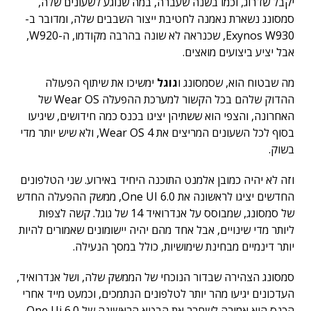
יקבל שדרוג, וכמו בשנה שעברה, במה שנוגע לשעונים שלה,
סמסונג נשארת נאמנה לחטיבת ייצור השבבים שלה, ומדובר ב-
Exynos W930, שכנראה לא שונה בהרבה מקודמו, ה-W920,
אבל יציע ביצועים מואצים.
מה שבטוח הוא, שסמסונג ו
גוגל
ימשיכו את שיתוף הפעולה
ההדוק שלהם בכל הקשור למערכת ההפעלה Wear OS של
האחרונה, והצפי הוא ששתיהן יציגו בכנס כמה חידושים, שיגיעו
בסוף לכל השעונים המריצים את Wear OS 4, ולא שיש יותר מדי
בשוק.
וזה לא יהיה כמובן אלמנט התוכנה היחיד באירוע. שני הטלפונים
החדשים יציגו לראשונה את One UI 6.0, ממשק ההפעלה החדש
של סמסונג, שמבוסס על אנדרואיד 14 של גוגל. קשה לצפות
ליותר מדי שינויים, אבל אחד מהם יהיה יישומונים שאמורים להיות
יותר דינמיים מבחינת שימושיות, כולל במסך הנעילה.
סמסונג הצהירה שבדור הנוכחי של הממשק שלה, ושל אנדרואיד,
העדכונים יגיעו מהר יותר לטלפונים הנתמכים, וכמעט מייד אחרי
הכנס היא אמורה לשחרר את הבטא הראשונה של One Ui 6.0