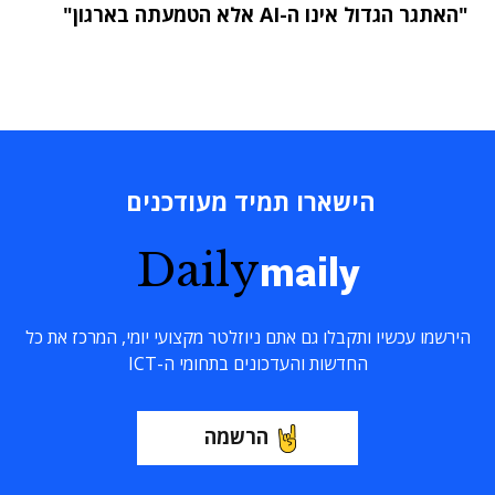
"האתגר הגדול אינו ה-AI אלא הטמעתה בארגון"
הישארו תמיד מעודכנים
Daily
maily
הירשמו עכשיו ותקבלו גם אתם ניוזלטר מקצועי יומי, המרכז את כל
החדשות והעדכונים בתחומי ה-ICT
הרשמה