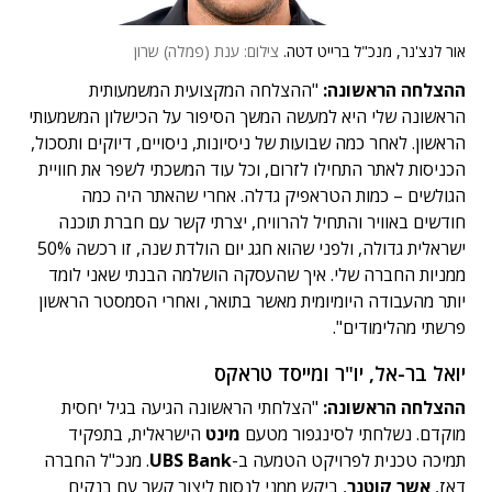
אור לנצ'נר, מנכ"ל ברייט דטה.
צילום: ענת (פמלה) שרון
ההצלחה הראשונה:
"ההצלחה המקצועית המשמעותית
הראשונה שלי היא למעשה המשך הסיפור על הכישלון המשמעותי
הראשון. לאחר כמה שבועות של ניסיונות, ניסויים, דיוקים ותסכול,
הכניסות לאתר התחילו לזרום, וכל עוד המשכתי לשפר את חוויית
הגולשים – כמות הטראפיק גדלה. אחרי שהאתר היה כמה
חודשים באוויר והתחיל להרוויח, יצרתי קשר עם חברת תוכנה
ישראלית גדולה, ולפני שהוא חגג יום הולדת שנה, זו רכשה 50%
ממניות החברה שלי. איך שהעסקה הושלמה הבנתי שאני לומד
יותר מהעבודה היומיומית מאשר בתואר, ואחרי הסמסטר הראשון
פרשתי מהלימודים".
יואל בר-אל, יו"ר ומייסד טראקס
ההצלחה הראשונה:
"הצלחתי הראשונה הגיעה בגיל יחסית
מוקדם. נשלחתי לסינגפור מטעם
מינט
הישראלית, בתפקיד
תמיכה טכנית לפרויקט הטמעה ב-
UBS Bank
. מנכ"ל החברה
דאז,
אשר קוטנר
, ביקש ממני לנסות ליצור קשר עם בנקים