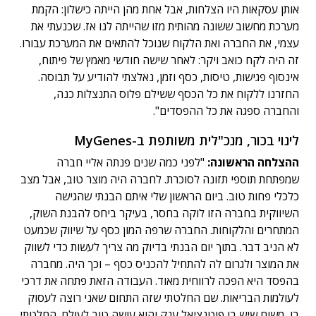
אותן עסקאות היו הצלחות, אבל אחת מהן הייתה כישלון: הקמת
מערכת מחשוב ששונה מהותית מזו שהייתה לנו אז. שכנעתי את
עצמי, את החברה ואת הלקוח שנוכל להתאים את המערכת עבורו.
זה היה לקח כואב ויקר: לאחר שישה חודשי מאמץ של פיתוח,
אינסוף פגישות, טיסות, כסף וזמן, נאלצתי להודיע על תבוסה.
החזרנו ללקוח את כל הכסף ששילם פלוס התנצלות כנה,
והחברה ספגה את כל ההפסדים".
לינוי בכור, מנכ"לית משותפת ב-MyGenes
ההצלחה הראשונה:
"לפני כמה שנים פנתה אליי חברה
שמפתחת תוספי תזונה לסוכרת. לחברה היה מוצר טוב, אבל מצב
כלכלי פחות טוב. ביום הראשון שלי איתם הבנתי שהגישה
השיווקית בחברה הזו לוקה בחסר, בעיקר ביחס להבנת השוק,
המתחרים והלקוחות. החברה שרפה המון כסף על שיווק שכמעט
לא הניב דבר. בתוך יום הבנתי בדיוק מה צריך לעשות כדי לשווק
את המוצר ולגרום לה להתחיל להכניס כסף – וכך היה. מחברה
בהפסד היא הפכה לרווחית מאוד. העבודה הזאת פתחה את דרכי
לעולמות הבריאות. שם החלטתי שזה התחום שאני רוצה לעסוק
בו, משום שיש בו פוטנציאל ענק והוא עושה טוב לעולם. החלטתי