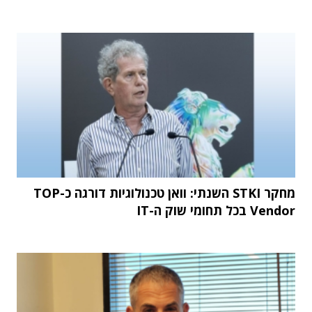
מחקר STKI השנתי: וואן טכנולוגיות דורגה כ-TOP
Vendor בכל תחומי שוק ה-IT