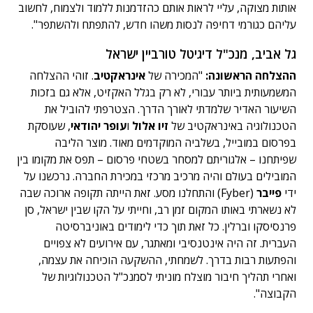
אותות מצוקה, עליי לראות אותם כהזדמנות ללמוד ולצמוח, לחשוב
עליהם כגורמי דחיפה לנסות משהו חדש, להתפתח ולהשתפר".
גל אביב, מנכ"ל דיגיטל טורביין ישראל
ההצלחה הראשונה:
"המכירה של
אינראקטיב
. זוהי ההצלחה
המשמעותית ביותר עבורי, לא רק בגלל האקזיט, אלא גם בזכות
השיעור האדיר שלמדתי לאורך הדרך. הצטרפתי להוביל את
הטכנולוגיה באינראקטיב של
זיו אלול
ו
עופר יהודאי
, שעוסקת
בפרסום במובייל, בשלביה המוקדמים מאוד. מוצר הליבה
שפיתחנו – אלגוריתם למסחר בשטחי פרסום – תפס את מקומו בין
המובילים בעולם והיה מרכיב מרכזי במכירת החברה. נרכשנו על
ידי
פייבר
(Fyber) והתחלנו מסע. זאת הייתה תקופה ארוכה שבה
לא נשארתי באותו המקום זמן רב, וחייתי על הקו שבין ישראל, סן
פרנסיסקו וברלין. כל זאת תוך כדי לימודים באוניברסיטה
העברית. זה היה אינטנסיבי ומאתגר, עם אירועים לא צפויים
והפתעות רבות בדרך. לשמחתי, ההשקעה הוכיחה את עצמה,
ואחרי תהליך חיבור מוצלח מוניתי לסמנכ"ל הטכנולוגיות של
הקבוצה".