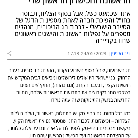
הראשונה והכישלון הראשון שלי
אתר שכמעט כשל, אבל בסוף הצליח, תבוסה
בחו"ל והפיכת חברה לאחת מספינות הדגל של
הסייבר הישראלי - לכבוד חג הביכורים, מנהלים
מספרים על נפילות ראשונות והישגים ראשונים
שחוו בקריירה
יניב הלפרין
24/05/2023 17:13
חג השבועות, שחל בסוף השבוע הקרוב, הוא חג הביכורים. בעבר
הרחוק, בני ישראל היו עולים לירושלים ומביאים לבית המקדש את
ראשית הקציר, ובעבר הקרוב (וגם בהווה), החקלאים הציגו
בטקסי החג בקיבוצים את התבואות הראשונות שלהם, החיות
החדשות במשק והתינוקות שזה עתה נולדו.
כמו בכל תחום, גם בהיי-טק יש התחלות, ראשוניות, ואלה כוללות
הצלחות – וכישלונות. לכבוד החג, שמסמל גם את ראשית הקיץ,
ביקשנו מבכירים בהיי-טק לספר לנו על אלה וגם על אלה. כלומר,
על ההצלחה הראשונה ועל הכישלון הראשון שהם חוו.