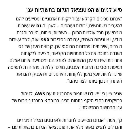
סיוע למימוש הפוטנציאל הגלום בתשתיות ענן
"אנחנו מכינים הקרקע עבור לקוחות ארגוניים ומסייעים להם
להעביר משתמשים, יכולות ועומסים – לענן. ב-
נס
יש עשרות
מומחי ענן מכל עולמות התוכן – תשתיות, פיתוח, סייבר והגנת
מידע, BI וניתוח מעמיק, עבודה בסביבות
סאפ
ועוד, לצד עשרות
מוצרים, שירותים ופתרונות מבוססי ענן. קבוצת הענן של נס
מאגדת בתוכה את כל התמחויות הקלאוד, מציעה ללקוחות
פתרונות ושירותי ענן המותאמים לצורכיהם ומטמיעה אותם אצלם.
תפיסת הסביבה מרובת העננים, מולטי קלאוד, מהדהדת לתפיסה
שלנו: להיות יועץ נאמן ללקוחות הארגוניים ולהעניק להם את
הפתרון הנכון ביותר לצורכיהם".
שניר ציין כי "יש לנו שותפות אסטרטגית עם
AWS
, לניהול
פרויקטים רחבי היקף בתחום. זכינו ברובד 3 במכרז נימבוס של
ענן המחשוב הממשלתי".
כך, אמר, "אנחנו מסייעים לחברות ולארגונים מכלל המגזרים
והגדלים לממש באופן מלא את הפוטנציאל הגלום בתשתיות ענן –