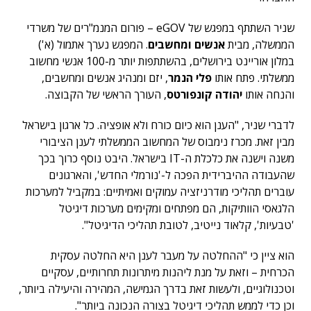
שניר השתתף במפגש של eGOV – פורום המנמ"רים של משרדי
הממשלה, מבית
אנשים ומחשבים
. המפגש נערך אתמול (א')
במלון אוריינט בירושלים, בהשתתפות יותר מ-100 אנשי מחשוב
ממשלתי. פתח אותו
פלי הנמר
, יזם ומנהיג אנשים ומחשבים,
והנחה אותו
יהודה קונפורטס
, העורך הראשי של הקבוצה.
לדברי שניר, "הענן הוא כיום כורח ולא אופציה. כל ארגון בישראל
מבין זאת. מכרז נימבוס של המחשוב הממשלתי לענן הציבורי
משנה וישנה את כלכלת ה-IT בישראל. היבט נוסף כרוך בכך
שהעבודה ההיברידית הפכה ל-'נורמלי החדש', והארגונים
עוברים תהליכי מודרניזציה עמוקים ואמיתיים: במקביל למערכות
הלגאסי הוותיקות, הם מפתחים ומקימים מערכות דיגיטל
'טבעיות', קלאוד נייטיב, לטובת תהליכי הדיגיטל".
הוא ציין כי "ההחלטה על מעבר לענן היא החלטה עסקית
הכרחית – וזאת על מנת ליהנות מיתרונות תחרותיים, עסקיים
וטכנולוגיים, ולעשות זאת בדרך הגמישה, המהירה והיעילה ביותר,
וכן כדי לממש תהליכי דיגיטל בצורה הנכונה ביותר".