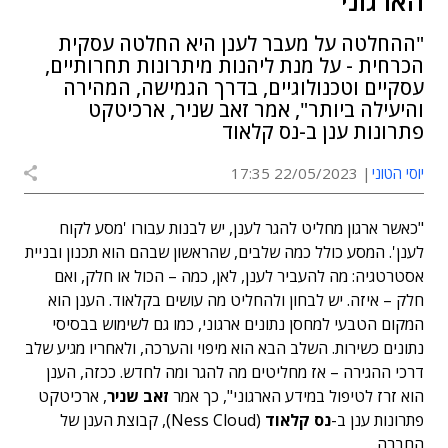
הארגוני"
"ההחלטה על מעבר לענן היא החלטה עסקית
הכרחית - על מנת ליהנות מיתרונות תחרותיים,
עסקיים וטכנולוגיים, בדרך הגמישה, המהירה
והיעילה ביותר", אמר זאב שניר, ארכיטקט
פתרונות ענן ב-נס קלאוד
יוסי הטוני
22/05/2023 17:35
"כאשר ארגון מחליט להגר לענן, יש לבנות עבורו 'מסע לקוח
לענן'. המסע כולל כמה שלבים, שהראשון שבהם הוא תכנון ובניית
אסטרטגיה: מה להעביר לענן, לאן, כמה – הכול או חלק, ואם
חלק – איזה. יש לבחון ולהחליט מה עושים בקלאוד. הענן הוא
המקום הטבעי למחסן נתונים ארגוני, כמו גם לשימוש בבסיסי
נתונים כשירות. השלב הבא הוא מיפוי והערכה, ולאחריו מגיע שלב
דרכי ההגירה – אז מחליטים מה להגר ומה לחדש. ככזה, הענן
הוא זרז לטיפול במידע הארגוני", כך אמר
זאב שניר
, ארכיטקט
פתרונות ענן ב-
נס קלאוד
(Ness Cloud), קבוצת הענן של
החברה.