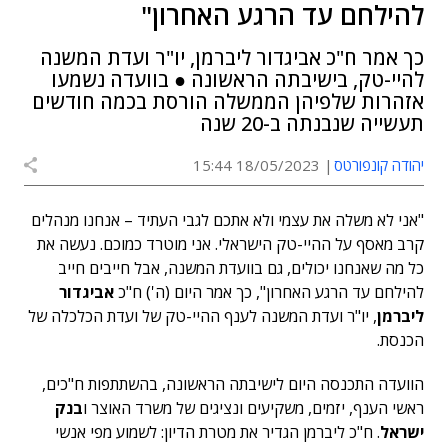
להילחם עד הרגע האחרון"
כך אמר ח"כ אביגדור ליברמן, יו"ר ועדת המשנה
להיי-טק, בישיבתה הראשונה ● בוועדה נשמעו
אזהרות שלפיהן הממשלה הורסת בכמה חודשים
תעשייה שנבנתה ב-20 שנה
יהודה קונפורטס
18/05/2023 15:44
"אני לא משלה את עצמי ולא אתכם לגבי העתיד – אנחנו מנהלים
קרב מאסף על ההיי-טק הישראלי. אני מוטרד כמוכם. נעשה את
כל מה שאנחנו יכולים, גם בוועדת המשנה, אבל חייבים חייב
להילחם עד הרגע האחרון", כך אמר היום (ה') ח"כ
אביגדור
ליברמן
, יו"ר ועדת המשנה לענף ההיי-טק של ועדת הכלכלה של
הכנסת.
הוועדה התכנסה היום לישיבתה הראשונה, בהשתתפות ח"כים,
ראשי הענף, יזמים, משקיעים ונציגים של משרד האוצר ו
בנק
ישראל
. ח"כ ליברמן הגדיר את מטרת הדיון: לשמוע מפי אנשי