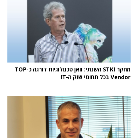
מחקר STKI השנתי: וואן טכנולוגיות דורגה כ-TOP
Vendor בכל תחומי שוק ה-IT