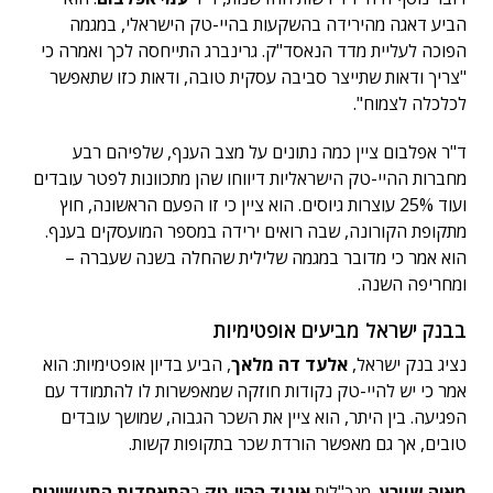
הביע דאגה מהירידה בהשקעות בהיי-טק הישראלי, במגמה
הפוכה לעליית מדד הנאסד"ק. גרינברג התייחסה לכך ואמרה כי
"צריך ודאות שתייצר סביבה עסקית טובה, ודאות כזו שתאפשר
לכלכלה לצמוח".
ד"ר אפלבום ציין כמה נתונים על מצב הענף, שלפיהם רבע
מחברות ההיי-טק הישראליות דיווחו שהן מתכוונות לפטר עובדים
ועוד 25% עוצרות גיוסים. הוא ציין כי זו הפעם הראשונה, חוץ
מתקופת הקורונה, שבה רואים ירידה במספר המועסקים בענף.
הוא אמר כי מדובר במגמה שלילית שהחלה בשנה שעברה –
ומחריפה השנה.
בבנק ישראל מביעים אופטימיות
נציג בנק ישראל,
אלעד דה מלאך
, הביע בדיון אופטימיות: הוא
אמר כי יש להיי-טק נקודות חוזקה שמאפשרות לו להתמודד עם
הפגיעה. בין היתר, הוא ציין את השכר הגבוה, שמושך עובדים
טובים, אך גם מאפשר הורדת שכר בתקופות קשות.
מאיה שוורץ
, מנכ"לית
איגוד ההיי-טק
ב
התאחדות התעשיינים
,