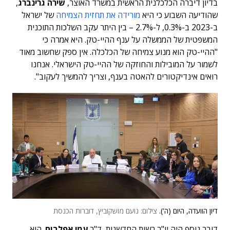
בדיון דיברה הכלכלנית הראשית במשרד האוצר,
שירה גרינברג
,
שהודיעה השבוע כי היא
מורידה את תחזית הצמיחה
של ישראל
ב-2023 ב-0.3%, ל-2.7% – בין היתר עקב השלכות התוכנית
המשפטית של הממשלה על ענף ההיי-טק. היא אמרה כי
"ההיי-טק הוא מנוע צמיחה של הכלכלה. אין ספק שחשוב מאוד
לשמור על המובילות והחוזקה של ההיי-טק הישראלי. אנחנו
רואים אינדיקטורים להאטה בענף, וצריך להמשיך לעקוב".
דיון הוועדה, היום (ה').
צילום: נועם מושקוביץ, דוברות הכנסת
דובר נוסף היה יו"ר רשות החדשנות, ד"ר
עמי אפלבום
. הוא