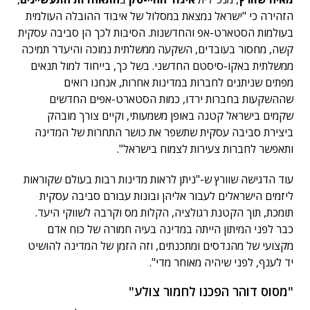
הזהירה כי "ישראל נמצאת במסלול של איבוד ההובלה העולמית
בעולמות הסטארט-אפ והחדשנות. הסיבות לכך הן סביבה עסקית
קשה, מחסור בעובדים, השקעה ממשלתית נמוכה והיעדר תמיכה
ממשלתית באקו-סיסטם החדשני. בשל כך, בייחוד למול תנאים
מפתים שניתנים לחברות במדינות אחרות, אנחנו רואים
שההשקעות בחברות ירדו, כמות הסטארט-אפים החדשים
שקמים בישראל קטנה באופן משמעותי, וקיים צורך מובהק
ביצירת סביבה עסקית שתשפר את כושר התחרות של המדינה
ותאפשר לחברות צעירות לצמוח בישראל".
עוד הדגישה שוורץ ש-"ניתן לראות מדינות רבות בעולם שקוראות
ליזמים הישראלים לעבור אליהן ובונות עבורם סביבה עסקית
תומכת, תוך הקטנת רגולציה, הקלות מס וקרבה לשווקי היעד.
כבר לפני המיתון הייתה במדינה בעיה חמורה של כוח אדם
מקצועי של מהנדסים ומתכנתים, וזה הזמן של המדינה להושיט
יד לענף, לפני שיהיה מאוחר מדי".
"מסוס דוהר הפכנו לחמור צולע"