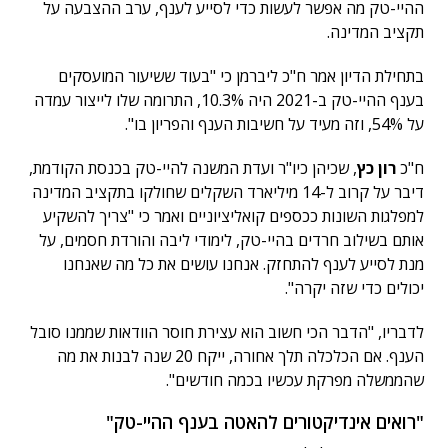
ההיי-טק מה אפשר לעשות כדי לסייע לענף, ערב ההצבעה על
תקציב המדינה.
בתחילת הדיון אמר ח"כ ליברמן כי "בעוד ששיעור המועסקים
בענף ההיי-טק ב-2021 היה 10.3%, התרומה שלו לייצור עמדה
על 54%, וזה מעיד על חשיבות הענף והפריון בו".
ח"כ
רון כץ
, שכיהן כיו"ר ועדת המשנה להיי-טק בכנסת הקודמת,
דיבר על קרוב ל-14 מיליארד השקלים שחולקו בתקציב המדינה
למפלגות השונות ככספים קואליציוניים ואמר כי "צריך להשקיע
אותם בשילוב חרדים בהיי-טק, לימודי ליבה והורדת חסמים, על
מנת לסייע לענף להתחזק. אנחנו עושים את כל מה שאנחנו
יכולים כדי שזה יקרה".
לדבריו, "הדבר הכי חשוב הוא עצירת חוסר הוודאות שממנו סובל
הענף. אם הכלכלה תלך אחורה, ייקח 20 שנה לבנות את מה
שהממשלה מפרקת עכשיו בכמה חודשים".
"רואים אינדיקטורים להאטה בענף ההיי-טק"