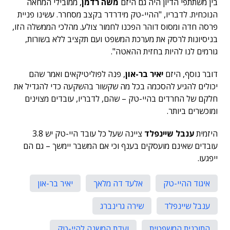
בין משתתפי הדיון היה גם היזם
משה רדמן
, ממובילי המחאה
הנוכחית. לדבריו, "ההיי-טק מידרדר בקצב מסחרר. עשינו פניית
פרסה חדה ומסוס דוהר הפכנו לחמור צולע. מהלכי הממשלה הזו,
בניסיונות לרסק את מערכת המשפט ועם תקציב ללא בשורות,
גורמים לנו להיות בחזית ההאטה".
דובר נוסף, היזם
יאיר בר-און
, פנה לפוליטיקאים ואמר שהם
יכולים להגיע להסכמה בכל מה שקשור בהשקעה כדי להגדיל את
חלקם של החרדים בהיי-טק – שהם, לדבריו, עובדים מצוינים
ומוכשרים ביותר.
היזמית
ענבל שיינפלד
ציינה שעל כל עובד היי-טק יש 3.8
עובדים שאינם מועסקים בענף וכי אם המשבר יימשך – גם הם
ייפגעו.
איגוד ההיי-טק
אלעד דה מלאך
יאיר בר-און
ענבל שיינפלד
שירה גרינברג
התוכנית המשפטית
ועדת המשנה להיי-טק