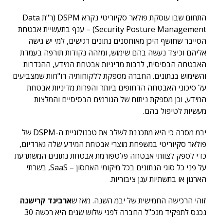
התחום שבו עוסקת פולאר סקיוריטי נקרא DSPM (ר"ת Data
Security Posture Management) – ענף בתעשיית אבטחת
הסייבר שחושף היכן מאוחסנים נתונים רגישים, למי יש גישה
אליהם וכיצד נעשה בהם שימוש, ומזהה נקודות תורפה בעמדת
האבטחה הבסיסית, לרבות מדיניות אבטחת המידע, ההגדרות
והשימוש בנתונים. החברה מספקת ללקוחותיה דו"חות שמצביעים
על סיכוני האבטחה הדחופים ביותר והפרות מדיניות אבטחת
המידע, וכן מספקת ניתוח של הגורמים הבסיסיים והמלצות
מעשיות לטיפול בהם.
יבמ מסרה כי היא מתכננת לשלב את טכנולוגיית ה-DSPM של
פולאר סקיוריטי במשפחת מוצרי אבטחת המידע שלה גארדיום,
כדי לספק לצוותי אבטחה פלטפורמת אבטחת נתונים המשתרעת
על פני כל סוגי הנתונים בכל מיקומי האחסון – SaaS, בשרתי
הארגון או בתשתיות ענן ציבוריות.
זוהי הרכישה החמישית של יבמ השנה. מאז ש
ארבינד קרישנה
נכנס לתפקיד מנכ"ל החברה לפני שלוש שנים היא רכשה 30