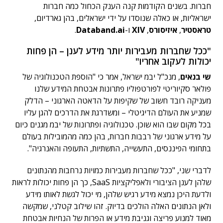
חברות. בשנים הקודמות קנה הענק הכחול כמה חברות
ישראליות, או כאלה שנוסדו על ידי ישראלים, בהן גארדיום,
טראסטיר
,
איזיסורס
,
XIV
ו-
Databand.ai
.
"ככל שחברות מעבירות יותר מידע לענן – הן פחות
יכולות לעקוב אחריו"
שי בנאים
, מנכ"ל יבמ ישראל, אמר כי "הוספת הטכנולוגיה של
פולאר סקיוריטי לפורטפוליו פתרונות אבטחת המידע שלנו
מעניקה רובד חשוב של שקיפות על הדאטה הארגוני – הדלק
שמניע את העולם הדיגיטלי – ומשדרגת את הדרכים להגן עליו
בכל מקום שבו הוא שוכן. טכנולוגיה ופתרונות של יבמ מגנים כיום
על מידע ארגוני של רבבות חברות, בהן כמה מהמובילות בעולם
בתחומי הפיננסים, התעשייה, התשתיות, התעופה והאנרגיה".
לדברי שני, "ככל שחברות מעבירות כמויות נרחבות מהנתונים
שלהן לענן הציבורי ולאפליקציות SaaS, כך הן פחות יכולות לראות
ולדעת היכן נמצא מידע רגיש שלהן, מי יכול לגשת לאותו מידע
ולאן הנתונים האלה הולכים בדיוק. זהו שילוב קטלני, שמקשה
מאוד למנוע פריצה וגניבת מידע או הפרות של הנחיות אבטחת