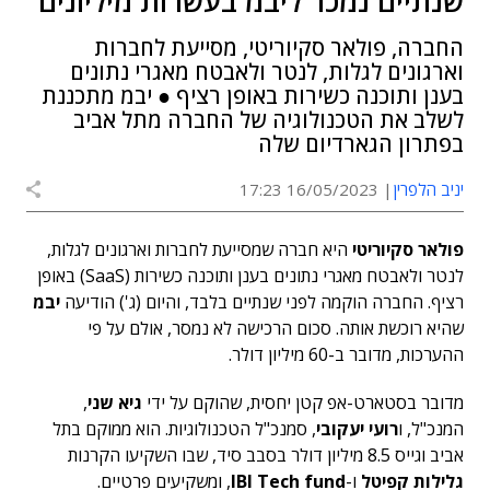
שנתיים נמכר ליבמ בעשרות מיליונים
החברה, פולאר סקיוריטי, מסייעת לחברות
וארגונים לגלות, לנטר ולאבטח מאגרי נתונים
בענן ותוכנה כשירות באופן רציף ● יבמ מתכננת
לשלב את הטכנולוגיה של החברה מתל אביב
בפתרון הגארדיום שלה
יניב הלפרין
16/05/2023 17:23
פולאר סקיוריטי
היא חברה שמסייעת לחברות וארגונים לגלות,
לנטר ולאבטח מאגרי נתונים בענן ותוכנה כשירות (SaaS) באופן
רציף. החברה הוקמה לפני שנתיים בלבד, והיום (ג') הודיעה
יבמ
שהיא רוכשת אותה. סכום הרכישה לא נמסר, אולם על פי
ההערכות, מדובר ב-60 מיליון דולר.
מדובר בסטארט-אפ קטן יחסית, שהוקם על ידי
גיא שני
,
המנכ"ל, ו
רועי יעקובי
, סמנכ"ל הטכנולוגיות. הוא ממוקם בתל
אביב וגייס 8.5 מיליון דולר בסבב סיד, שבו השקיעו הקרנות
גלילות קפיטל
ו-
IBI Tech fund
, ומשקיעים פרטיים.