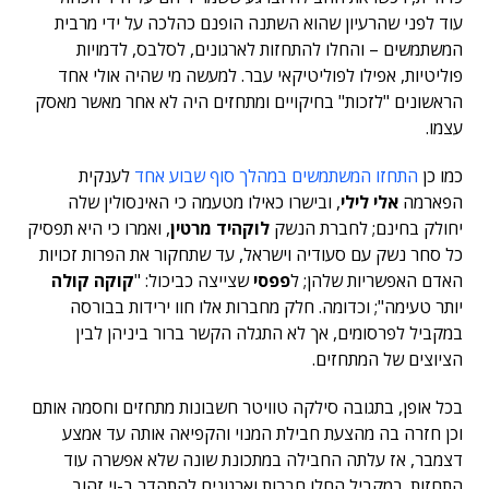
עוד לפני שהרעיון שהוא השתנה הופנם כהלכה על ידי מרבית
המשתמשים – והחלו להתחזות לארגונים, לסלבס, לדמויות
פוליטיות, אפילו לפוליטיקאי עבר. למעשה מי שהיה אולי אחד
הראשונים "לזכות" בחיקויים ומתחזים היה לא אחר מאשר מאסק
עצמו.
כמו כן
התחזו המשתמשים במהלך סוף שבוע אחד
לענקית
הפארמה
אלי לילי
, ובישרו כאילו מטעמה כי האינסולין שלה
יחולק בחינם; לחברת הנשק
לוקהיד מרטין
, ואמרו כי היא תפסיק
כל סחר נשק עם סעודיה וישראל, עד שתחקור את הפרות זכויות
האדם האפשריות שלהן; ל
פפסי
שצייצה כביכול: "
קוקה קולה
יותר טעימה"; וכדומה. חלק מחברות אלו חוו ירידות בבורסה
במקביל לפרסומים, אך לא התגלה הקשר ברור ביניהן לבין
הציוצים של המתחזים.
בכל אופן, בתגובה סילקה טוויטר חשבונות מתחזים וחסמה אותם
וכן חזרה בה מהצעת חבילת המנוי והקפיאה אותה עד אמצע
דצמבר, אז עלתה החבילה במתכונת שונה שלא אפשרה עוד
התחזות. במקביל החלו חברות וארגונים להתהדר ב-וי זהוב,