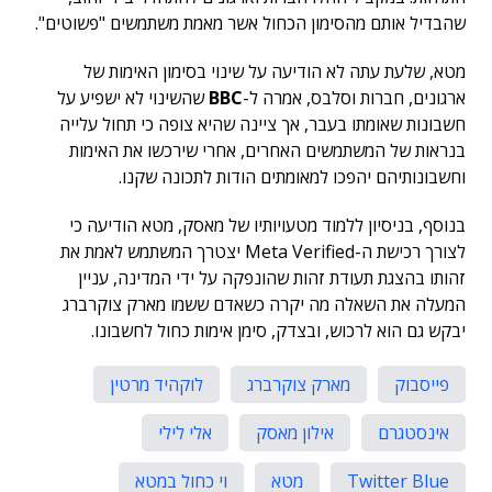
שהבדיל אותם מהסימון הכחול אשר מאמת משתמשים "פשוטים".
מטא,
שלעת עתה לא הודיעה על שינוי בסימון האימות של
ארגונים, חברות וסלבס, אמרה ל-
BBC
שהשינוי לא ישפיע על
חשבונות שאומתו בעבר, אך ציינה שהיא צופה כי תחול עלייה
בנראות של המשתמשים האחרים, אחרי שירכשו את האימות
וחשבונותיהם יהפכו למאומתים הודות לתכונה שקנו.
בנוסף, בניסיון ללמוד מטעויותיו של מאסק, מטא הודיעה כי
לצורך רכישת ה-Meta Verified יצטרך המשתמש לאמת את
זהותו בהצגת תעודת זהות שהונפקה על ידי המדינה
, עניין
המעלה את השאלה מה יקרה כשאדם ששמו מארק צוקרברג
יבקש גם הוא לרכוש, ובצדק, סימן אימות כחול לחשבונו.
פייסבוק
מארק צוקרברג
לוקהיד מרטין
אינסטגרם
אילון מאסק
אלי לילי
Twitter Blue
מטא
וי כחול במטא