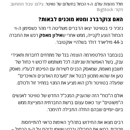
חולל מהומת עולם. ה-וי הכחול בתשלום של טוויטר.
צילום: עיבוד ממוחשב.
מקור: BigStock
האם צוקרברג ומטא מוכנים לבאות?
נזכיר כי בטוויטר יצאו הדברים משליטה די מהר כשסימון ה-וי
הכחול הוצע לקנייה, ממש אחרי ש
אילון מאסק
רכש את החברה
ב-44 מיליארד דולר בשלהיי אוקטובר.
בנובמבר הפלטפורמה הוצפה בגל של מתחזים לחברות ותאגידי
ענק, בשל האפשרות שניתנה לכל משתמש לרכוש וי כחול של
חשבון מאומת, שמאסק הכניס לשירות עם הפיכתו לבעליו. מאסק
טען אז שהוא מתכוון לבטל את "מערכת האדונים והאיכרים"
שפעלה בטוויטר ולכן הוא מציע את המנוי במחיר זול ולכולם.
אולם ה"כוח" הזה שהעניק המנכ"ל החדש של טוויטר לאנשים
ה"פשוטים" יצר כאוס עצום ברשת החברתית המצייצת ממש
ביום-יומיים שבהם החלה החבילה להימכר.
רבים מצאו את החידוש בתהליך האימות כראוי להתייחסות
פרודית, רכשו את החבילה וברגע ששמו ידיהם על ה-וי הכחול –