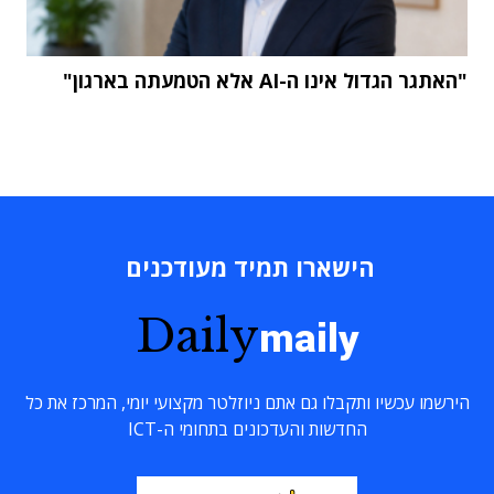
"האתגר הגדול אינו ה-AI אלא הטמעתה בארגון"
הישארו תמיד מעודכנים
Daily
maily
הירשמו עכשיו ותקבלו גם אתם ניוזלטר מקצועי יומי, המרכז את כל
החדשות והעדכונים בתחומי ה-ICT