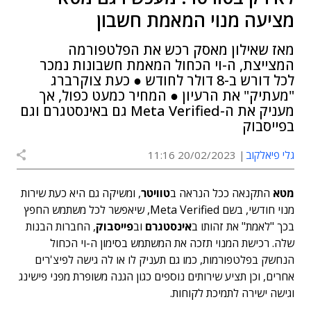
מציעה מנוי המאמת חשבון
מאז שאילון מאסק רכש את הפלטפורמה
המצייצת, ה-וי הכחול המאמת חשבונות נמכר
לכל דורש ב-8 דולר לחודש ● כעת צוקרברג
"מעתיק" את הרעיון ● המחיר כמעט כפול, אך
מעניק את ה-Meta Verified גם באינסטגרם וגם
בפייסבוק
גלי פיאלקוב
20/02/2023 11:16
מטא
התקנאה ככל הנראה ב
טוויטר
, ומשיקה גם היא כעת שירות
מנוי חודשי, בשם Meta Verified, שיאפשר לכל משתמש החפץ
בכך "לאמת" את זהותו ב
אינסטגרם
וב
פייסבוק
, החברות הבנות
שלה. רכישת המנוי תזכה את המשתמש בסימון ה-וי הכחול
הנחשק בפלטפורמות, כמו גם תעניק לו או לה גישה לפיצ'רים
אחרים, וכן תציע שירותים נוספים כגון הגנה משופרת מפני פישינג
וגישה ישירה לתמיכת לקוחות.