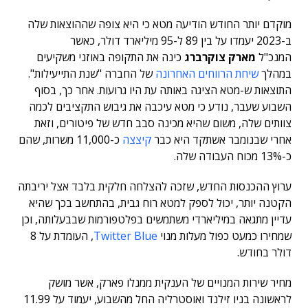
מוקדם יותר החודש הודיעה מטא כי היא צופה שההוצאות שלה
ב-2023 יעמדו על בין 89 ל-95 מיליארד דולר, כאשר
המנכ"ל
מארק צוקרברג
כינה את התקופה באוזני משקיעים
במהלך
שיחת הרווחים האחרונה
של החברה "שנת התייעילות".
התוצאות ש-מטא הציגה באותה עת היו גרועות. אחר כך, בסוף
השבוע שעבר, נודע כי מטא
עיכבה את גיבוש התקציבים לכמה
צוותים שלה, משום שהיא מכינה סבב חדש של פיטורים, וזאת
אחרי שבנומבר אשתקד היא כבר
קיצצה
כ-11,000 משרות, שהם
כ-13% מכוח העבודה שלה.
ערוץ ההכנסות החדש, שזכה להצלחה חלקית בלבד אצל יריבתה
הקטנה יותר, יכול לספק למטא רוח גבית, בהתחשב בכך שהיא
עדיין מתגאה במיליארדי משתמשים בפלטפורמות שבבעלותה, וכן
שמחירו כמעט כפול מעלות מנוי
Twitter Blue
, העומדת על 8
דולר בחודש.
מחיר שירות המנויים של הענקית ממנלו פארק, אשר מושק
לראשונה בניו זילנד ואוסטרליה החל מהשבוע, יעמוד על 11.99