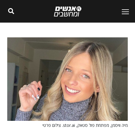
מיה וויסמן, מפתחת פול סטאק, stor.ai. צילום פרטי