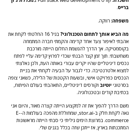
השכלה:
קורס Full stack web development ב
מכללת ג'ון
ברייס
.
משפחה:
רווקה.
מה הביא אותך לתחום הטכנולוגי?
בגיל 16 החלטתי לקחת את
אהבתי לאיפור צעד אחד קדימה והקמתי חברה המתמחה
בקוסמטיקה. אך הדרך להגשמת החלום הייתה מורכבת
משחשבתי. תוך זמן קצר הבנתי שכדי לפרוץ קדימה עליי לפתח
נכסים דיגיטליים שהיו יקרים עבורי באותה העת, ולכן נאלצתי
למצוא אלטרנטיבה. כדי לגבור על הבעיה לקחתי את בניית
הנכסים כפרויקט אישי, ובשעות הקטנות של הלילה, כשאני צופה
בסרטוני
יוטיוב
וקורסים דיגיטליים, התאהבתי בעולם הפיתוח,
בכתיבת קודים ובטכנולוגיה.
משם הדרך להפוך את זה למקצוע הייתה קצרה מאוד, והיום אני
גאה לקחת חלק ב-stor.ai, שמחוללת מהפכה בעולמות ה-E-
commerce. במרוצת הימים גיליתי כי סבתי הייתה מראשונות
המתכנתות בארץ, אז ייתכן שזה בכלל בגנים שלי.