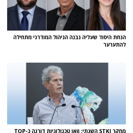
הנחת היסוד שעליה נבנה הניהול המודרני מתחילה
להתערער
מחקר STKI השנתי: וואן טכנולוגיות דורגה כ-TOP