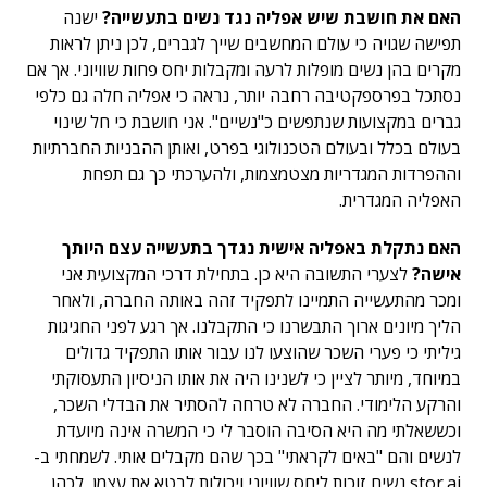
האם את חושבת שיש אפליה נגד נשים בתעשייה?
ישנה
תפישה שגויה כי עולם המחשבים שייך לגברים, לכן ניתן לראות
מקרים בהן נשים מופלות לרעה ומקבלות יחס פחות שוויוני. אך אם
נסתכל בפרספקטיבה רחבה יותר, נראה כי אפליה חלה גם כלפי
גברים במקצועות שנתפשים כ"נשיים". אני חושבת כי חל שינוי
בעולם בכלל ובעולם הטכנולוגי בפרט, ואותן ההבניות החברתיות
וההפרדות המגדריות מצטמצמות, ולהערכתי כך גם תפחת
האפליה המגדרית.
האם נתקלת באפליה אישית נגדך בתעשייה עצם היותך
אישה?
לצערי התשובה היא כן. בתחילת דרכי המקצועית אני
ומכר מהתעשייה התמיינו לתפקיד זהה באותה החברה, ולאחר
הליך מיונים ארוך התבשרנו כי התקבלנו. אך רגע לפני החגיגות
גיליתי כי פערי השכר שהוצעו לנו עבור אותו התפקיד גדולים
במיוחד, מיותר לציין כי לשנינו היה את אותו הניסיון התעסוקתי
והרקע הלימודי. החברה לא טרחה להסתיר את הבדלי השכר,
וכששאלתי מה היא הסיבה הוסבר לי כי המשרה אינה מיועדת
לנשים והם "באים לקראתי" בכך שהם מקבלים אותי. לשמחתי ב-
stor.ai נשים זוכות ליחס שוויוני ויכולות לבטא את עצמן, לכהן