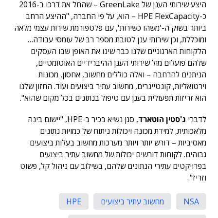
היצע שירותי הענן של GreenLake – שהחל את דרכו ב-2016
כ-HPE FlexCapacity – הוא, על פי החברה, "ההיצע הרחב
ביותר בשוק ה-'משהו כשירות', עם פלטפורמת שירות עצמי מלאה
ומוכללת, וכן שירותי ענן לטובת מספר רב של עומסי עבודה…
הלקוחות הארגוניים שלנו כבר שינו את האופן שבו העסקים
שלהם פועלים מול שירותי הענן ההיברידיים האוטומטיים,
הניתנים להרחבה – ואלה כוללים מחשוב, אחסון, מכונות
וירטואליות, קונטיינרים, מחשוב עתיר ביצועים ועוד. החזון שלנו
הוא זריזות תפעולית בענן עם טיפול בנתונים בכל מקום שהוא".
לדברי
ג'סטין הוטארד
, סגן נשיא בכיר ב-HPE, "יישום בינה
מלאכותית, למידת מכונה ויכולות ניתוח של כמויות נתונים
מאסיביות – דורש יותר ויותר מערכות מחשוב בעלות ביצועים
גבוהים. לקוחות דורשים יכולות של מחשוב עתיר ביצועים
בפרויקטים עתירי הנתונים שלהם, בשילוב עם ניהול קל, פשוט
וזריז".
NSA
מחשוב עתיר ביצועים
HPE