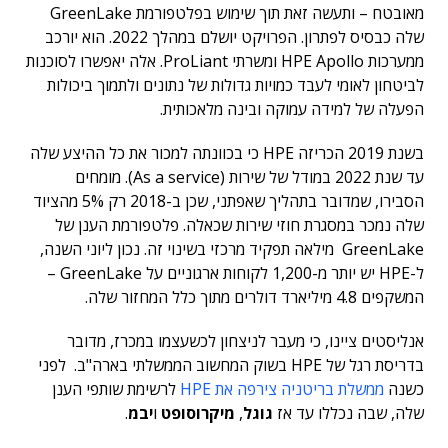
מאובטח – ותעשה זאת תוך שימוש בפלטפורמת GreenLake
שלה כבסיס לפתרון. הפרויקט יושלם במהלך 2022. הוא יורכב
ממערכות HPE Apollo ומשרתי ProLiant. אלה יאפשרו לסוכנות
לביטחון לאומי לעבד כמויות גדולות של נתונים ולתמוך ביכולות
הפעלה של למידה עמוקה ובינה מלאכותית.
בשנת 2019 הכריזה HPE כי בכוונתה למכור את כל ההיצע שלה
עד שנת 2022 במודל של שירות (As a service). מומחים
הסבירו, שמדובר בתהליך שאפתני, שכן ב-2018 רק 5% מהציוד
שלה נמכר במסגרת חוזי שירות שכאלה. פלטפורמת הענן של
GreenLake מילאה תפקיד מרכזי בשינוי זה. נכון ליוני השנה,
ל-HPE יש יותר מ-1,200 לקוחות ארגוניים על GreenLake –
המשקפים 4.8 מיליארד דולרים מתוך כלל המחזור שלה.
אנליסטים ציינו, כי מעבר לניצחון לכשעצמו במכרז, מדובר
בדריסת רגל של HPE בשוק המחשוב הממשלתי בארה"ב. לפני
כשנה
ממשלת בריטניה צירפה את HPE
לרשימת שותפי הענן
שלה, שבה נכללו עד אז
גוגל
,
מיקרוסופט
ו
יבמ
.