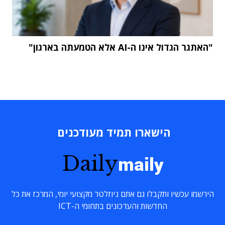
"האתגר הגדול אינו ה-AI אלא הטמעתה בארגון"
הישארו תמיד מעודכנים
Daily
maily
הירשמו עכשיו ותקבלו גם אתם ניוזלטר מקצועי יומי, המרכז את כל
החדשות והעדכונים בתחומי ה-ICT