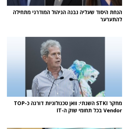
הנחת היסוד שעליה נבנה הניהול המודרני מתחילה
להתערער
מחקר STKI השנתי: וואן טכנולוגיות דורגה כ-TOP
Vendor בכל תחומי שוק ה-IT