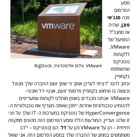
מסע
הפרסום
פנה
סנג'אי
פונן
, שהיה
אז סמנכ"ל
התפעול של
VMware,
ללקוחות
נוטניקס
VMware. צילום אילוסטרציה: BigStock
שהשתתפו
בקמפיין
וכתב להם: "רציתי לעדכן אותך כי שמך ושם החברה שלך מנוצל
ונעשה בו שימוש בקמפיין פרסומי זועם, אנטי-דל ואנטי-
VMware. אנחנו מכבדים באופן מוחלט לקוחות שמעדיפים
להטמיע טכנולוגיות אחרות. ייתכן שאתה מעדיף את טכנולוגיית ה-
HyperConvergence של נוטניקס במערכות ה-IT שלך על פני
זו שלנו. ועדיין, המודעות הללו ומסע הפרסום הזה מהווים מתקפה
חזיתית – הן על VMware והן על
דל
. הם (נוטניקס – י"ה)
משתמשים במותג של החברה שלך במסע הפרסום הזה. אני שואל