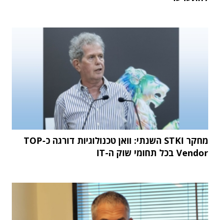
מחקר STKI השנתי: וואן טכנולוגיות דורגה כ-TOP
Vendor בכל תחומי שוק ה-IT