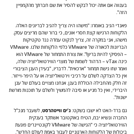
בענווה אם אתה יכול לבקש להסיר את שם חברתך מהקמפיין
הזה".
פאנדי הגיב באומרו: "מישהו היה צריך להגיב לבריונים האלה.
הלקוחות הרגישו קצת חסרי אונים, כי ברור שהם מריצים עסק.
מישהו, אני במקרה זה, צריך לנקוט עמדה נגד טקטיקות
הבריונות לכאורה של VMware כלפי הלקוחות שלנו. VMware
– הפסיקי להיות בריון!". את צורת התמחור של VMware הוא
כינה vTax – הדהוד לשמות של מוצרי הווירטואליזציה שלה,
ואמר שזו גישת תמחור "ארכאית". לדבריו, "בעידן הענן הציבורי
אין כל הצדקה לשלם על רכיבי וירטואליזציה או על היפר-וייזור.
זה חלק מהחבילה הכוללת בענן. אנחנו מצויים בעולם של ענן
היברידי, ואין כל מניע או סיבה להמשיך ולשלם על תוכנות מורשת
ישנות".
גם ברד-האט לא ישבו בשקט:
ג'ים ווייטהרסט
, לשעבר מנכ"ל
החברה ונשיא יבמ, הטיח באוקטובר אשתקד בענקית
הווירטואליזציה כי "הגישה של VMware לקונטיינרים פוגעת
ביכולות של הלקוחות הארגוניים לעבור באמת לעולם החדש".