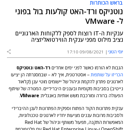
בראש הכותרות
נוטניקס ורד-האט קולעות בול בפוני
ל- VMware
ענקיות ה-IT רוצות לספק ללקוחות הארגוניים
נציב מילוט מפני ענקית הווירטואליזציה
יוסי הטוני
09/08/2021 17:10
הגבות לא הורמו כאשר לפני ימים אחדים
רד-האט
ו
נוטניקס
הכריזו על שותפות
– אסטרטגית, איך לא – שבמסגרתה הן יציעו
לארגונים פתרון להקמת וניהול של יישומים מוטי ענן (קלאוד
נייטיב) בסביבות מקומיות ובעננים היברידיים. המטרה של שיתוף
הפעולה ברורה ומורכבת משש אותיות באנגלית:
VMware
.
ענקית פתרונות הקוד הפתוח וספקית הפתרונות לענן ההיברידי
ולסביבות מרובות עננים מציעות יחדיו לארגונים טכנולוגיות,
המאפשרות התקנה, תפעול משותף וניהול של Red Hat
OpenShift ו-Red Hat Enterprise Linux עם פלטפורמת