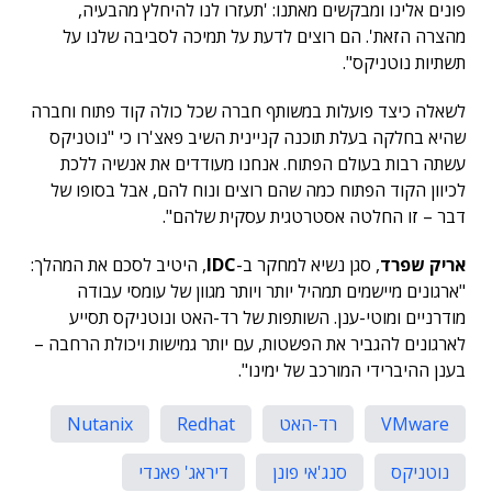
פונים אלינו ומבקשים מאתנו: 'תעזרו לנו להיחלץ מהבעיה,
מהצרה הזאת'. הם רוצים לדעת על תמיכה לסביבה שלנו על
תשתיות נוטניקס".
לשאלה כיצד פועלות במשותף חברה שכל כולה קוד פתוח וחברה
שהיא בחלקה בעלת תוכנה קניינית השיב פאצ'רו כי "נוטניקס
עשתה רבות בעולם הפתוח. אנחנו מעודדים את אנשיה ללכת
לכיוון הקוד הפתוח כמה שהם רוצים ונוח להם, אבל בסופו של
דבר – זו החלטה אסטרטגית עסקית שלהם".
אריק שפרד
, סגן נשיא למחקר ב-
IDC
, היטיב לסכם את המהלך:
"ארגונים מיישמים תמהיל יותר ויותר מגוון של עומסי עבודה
מודרניים ומוטי-ענן. השותפות של רד-האט ונוטניקס תסייע
לארגונים להגביר את הפשטות, עם יותר גמישות ויכולת הרחבה –
בענן ההיברידי המורכב של ימינו".
VMware
רד-האט
Redhat
Nutanix
נוטניקס
סנג'אי פונן
דיראג' פאנדי