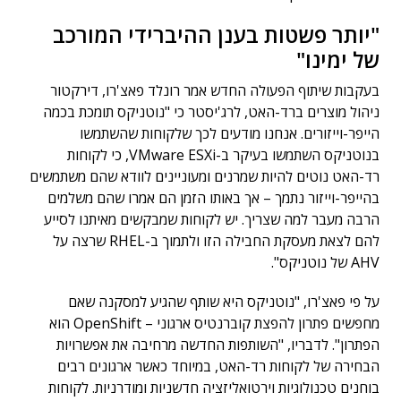
"יותר פשטות בענן ההיברידי המורכב
של ימינו"
בעקבות שיתוף הפעולה החדש אמר רונלד פאצ'רו, דירקטור
ניהול מוצרים ברד-האט, לרג'יסטר כי "נוטניקס תומכת בכמה
הייפר-וייזורים. אנחנו מודעים לכך שלקוחות שהשתמשו
בנוטניקס השתמשו בעיקר ב-VMware ESXi, כי לקוחות
רד-האט נוטים להיות שמרנים ומעוניינים לוודא שהם משתמשים
בהייפר-וייזור נתמך – אך באותו הזמן הם אמרו שהם משלמים
הרבה מעבר למה שצריך. יש לקוחות שמבקשים מאיתנו לסייע
להם לצאת מעסקת החבילה הזו ולתמוך ב-RHEL שרצה על
AHV של נוטניקס".
על פי פאצ'רו, "נוטניקס היא שותף שהגיע למסקנה שאם
מחפשים פתרון להפצת קוברנטיס ארגוני – OpenShift הוא
הפתרון". לדבריו, "השותפות החדשה מרחיבה את אפשרויות
הבחירה של לקוחות רד-האט, במיוחד כאשר ארגונים רבים
בוחנים טכנולוגיות וירטואליזציה חדשניות ומודרניות. לקוחות