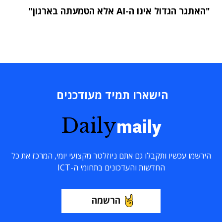
"האתגר הגדול אינו ה-AI אלא הטמעתה בארגון"
הישארו תמיד מעודכנים
Daily
maily
הירשמו עכשיו ותקבלו גם אתם ניוזלטר מקצועי יומי, המרכז את כל
החדשות והעדכונים בתחומי ה-ICT
הרשמה