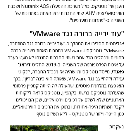
הענן של נוטניקס, כולל מערכת ההפעלה Nutanix AOS ושכבת
הווירטואליזציה AHV. שתי החברות יראו האחת בפתרונות של
השנייה כ-"פתרונות מועדפים".
"עוד ירייה ברורה נגד VMware"
אנליסטים הסבירו את המהלך כ-"עוד ירייה ברורה נגד המתחרה,
VMware". נוטניקס ו-VMware מתחרות האחת בשנייה בכמה
תחומים ומנהלים מכל אחת משתי החברות התנגחו לא מעט בעבר
על איכות הפלטפורמה של השנייה. ב-2019 החליט
דיראג'
פאנדי
, מייסד נוטניקס ומי שהיה אז מנכ"ל החברה, לנקוט
עמדה ולהתייצב נגד VMware, שאותה הוא כינה "בריון". בכך
הוא פצח במלחמת פוסטים, שהעילה לה הייתה קמפיין פרסומי
שהעלתה נוטניקס ברשת. בקמפיין, נוטניקס קראה ללקוחות
הארגוניים שלא לשלם על רכיבים וירטואליים, שכן הם יכולים
לקבל תשתיות היפר-אחודות, ובתוכן את הרכיבים הווירטואליים,
כגון הייפר-וייזור של נוטניקס – ללא תשלום נוסף.
בעקבות