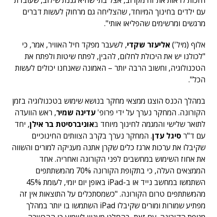
הזכות לראות את זה מקרוב, אצל בתי שהיא גננת שילוב, שעובדת
עם ילדים בחינוך המיוחד, שהצליחה גם מרחוק לעשות דברים
מרגשים ומרשימים שהפליאו אותי".
אלוף (מיל')
אליעזר שקדי
, לשעבר מפקד חיל האוויר, אמר, כי
"לכולנו יש את היכולת לחלום, להבין, לפתח שיטות ולפתח את
הטכנולוגיה, וחשוב הרבה יותר – האמונה שאנחנו יכולים לעשות
הכל".
במהלך הכנס הוצגו ממצאי מחקר בנושא שימוש בטכנולוגיה בזמן
הקורונה. המחקר נערך על ידי פרופ'
עדינה
שמיר
, ראש הוועדה
לתואר שלישי והמגמה לחינוך מיוחד ב
אוניברסיטת בר אילן
, יחד
עם ד"ר
סיגל עדן
. המחקר נערך בקרב הצוותים החינוכיים
שקיבלו את ערכות ארגז כלים שקרן אתנה מעניקה למורים והשווה
את אחוז השימוש במחשבים לפני הקורונה ואחריה. אחד
הממצאים העלה, כי בתקופת הקורונה 70% מהמשתתפים
השתמשו במחשב נייד או ב-iPad באופן יום יומי, לעומת 45%
מהמשתתפים טרום הקורונה. "כשמסתכלים על התוצאות אין זה
מפתיע שמורות ומורים שקיבלו iPad השתמשו בו יותר במהלך