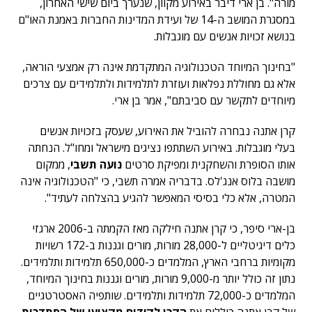
מורה". בן ארי דיבר באירוע מקוון, שנערך ביום שישי האחרון,
במסגרת המושב ה-14 של ועידת המדינות החברות באמנת האו"ם
בנושא זכויות אנשים עם מוגבלות.
"בחינוך המיוחד הטכנולוגיה המתקדמת אינה רק אמצעי הוראה,
אלא גם מחוללת נפלאות ועוזרת לתלמידות ולתלמידים עם צרכים
מיוחדים לתקשר עם סביבתם", אמר בן ארי.
קרן אתנה נבחרה להוביל את האירוע, שעסק בזכויות אנשים
בעלי מוגבלות. באירוע השתתפו נציגים מישראל ומחו"ל. הנחתה
אותו הסופרת והשחקנית ומפיקת סרטים
נועה תשבי
, ממקום
מושבה בלוס אנג'לס. בדבריה אמרה תשבי, כי "הטכנולוגיה אינה
המטרה, אלא כלי בסיסי המאפשר להגיע בהצלחה לעתיד".
בן-ארי סיפר, כי קרן אתנה חילקה מאז הקמתה ב-2006 ארגזי
כלים דיגיטליים ל-28,000 מורות, מורים וגננות ב-172 רשויות
מקומיות ברחבי הארץ, המלמדים כ-650,000 תלמידות ותלמידים.
נתון זה כולל יותר מ-9,000 מורות, מורים וגננות בחינוך המיוחד,
המלמדים כ-72,000 תלמידות ותלמידים. שותפיה האסטרטגיים