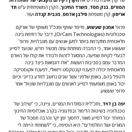
של קרן אתנה כוללים את
הקרן לקידום מקצועי של הסתדרות
המורים
,
בנק מסד
,
משרד החינוך
, הקרן המשפחתית ע"ש
תד
אריסון
, קרן משפחת
סילבן אדמס
,
מגבית קנדה
ועוד.
פרופ’
אמנון שעשוע
, מייסד שותף ומנכ"ל משותף של אורקם
טכנולוגיות (OrCam Technologies), דיבר על רתימת בינה
מלאכותית מתקדמת ביותר למען אנשים עם מוגבלויות. פרופ'
שעשוע אמר, כי החברה מפתחת עתה מכשיר חדש, שנועד לסייע
לבעלי לקויות שמיעה, המסוגל לזהות ולבודד את קולו של האדם
המדבר עמם בסביבות רועשות. "אלו דוגמאות כיצד בינה
מלאכותית יכולה לפענח קונטקסט ויזואלי, לפענח אקוסטיקה
ולטפל בהם, באופן שלפני עשר שנים נחשב למדע בדיוני וכיום
יכול באופן משמעותי לסייע לאנשים עם מוגבלויות שונות" אמר
פרופ' שעשוע.
יפה בן דויד
, מזכ"לית הסתדרות המורים, ציינה, כי "שילוב של
טכנולוגיה בשיטות הלימוד ובפדגוגיה בקרב אוכלוסיות החינוך
המיוחד יכול לסייע מאוד, לחסוך זמן יקר והרבה תסכול של
המורים ושל התלמידים". היא הוסיפה, כי "לשמחתי הייתה לי