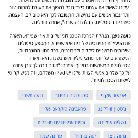
להחליף את המונח אנשים עם מוגבלות לאנשים עם נחישות.
"עלינו לשאול את עצמנו כיצד נוכל להפוך את העולם למקום טוב
יותר עבור אנשים עם נחישות. התשובה לכך היא טוב לב, העצמה,
כישורים דיגיטליים, קבלה והקשבה", אמרה זוורלינג.
נועה ניצן
, מנהלת המרכז הטכנולוגי של בית איזי שפירא, תיארה
את הפעילות החינוכית של בית איזי שפירא, המספק טיפולים
ושירותים חדשניים לילדים ולמבוגרים, בכל מגוון המוגבלויות,
המשפיעים על יותר מחצי מיליון איש בשנה. היא תיארה
טכנולוגיות המשמשות בחינוך ואמרה: "תודה רבה לך קרן אתנה
על כך שלרוב אנשי הצוות שלנו יש iPad משלהם, וזה ממש קריטי
ליישום הטכנולוגיות".
אליעזר שקדי
טכנולוגיה בחינוך
נועה תשבי
ג'סטין זוורלינג
פראבינה סוקראג'-אלי
נטליה אמלינה
זכויות אנשים עם מוגבלות
נועה ניצן
יפה בן דויד
עדינה שמיר