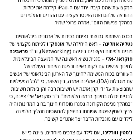
מגיפת הקורונה. עם זאת, בהחלט מעניין לשמוע כי ההכשרה
המקצועית שהם קיבלו יחד עם ה-iPad קידמה את יכולות
ההוראה שלהם ואת האינטראקציה עם ההורים והתלמידים
במהלך פגישות הזום", אמרה פרופ' שמיר.
בכנס השתתפו גם שתי נציגות בכירות של ארגונים בינלאומיים:
נטליה אמלינה
– ראש היחידה של
אונסק"ו
לפיתוח מקצועי של
מורים ולפיתוח הקשרים ביניהם (Networking), וד"ר
פראבינה
סוקראג'-אלי
– סגנית נשיא ראשונה של המועצה הבינלאומית
לחינוך אנשים עם לקות ראייה ונציגת האיחוד העולמי של
העיוורים בכוח המשימה לחינוך של הארגון הבינלאומי של אנשים
עם מוגבלות (IDA). אמלינה אמרה, בין השאר, כי "לכל הפעילויות
שמבוצעות על ידי קרן אתנה יש חשיבות רבה והן בעלות חשיבות
לבניית יכולת בחינוך ברמה הלאומית". ד"ר סוקראג' אלי ציינה, כי
“במהלך מגיפת הקורונה נסגרו מוסדות חינוך ברוב המדינות והיה
צריך לאמץ שיטות שפותחו בחיפזון להמשכיות תהליך הלמידה.
לילדים עם מוגבלות הדבר יצר אתגרים קשים”.
ג'סטין זוורלינג
, אם לילד עם צרכים מיוחדים, ציינה כי יש