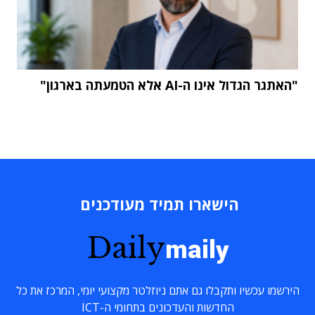
"האתגר הגדול אינו ה-AI אלא הטמעתה בארגון"
הישארו תמיד מעודכנים
Daily
maily
הירשמו עכשיו ותקבלו גם אתם ניוזלטר מקצועי יומי, המרכז את כל
החדשות והעדכונים בתחומי ה-ICT