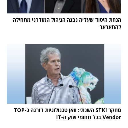
הנחת היסוד שעליה נבנה הניהול המודרני מתחילה
להתערער
מחקר STKI השנתי: וואן טכנולוגיות דורגה כ-TOP
Vendor בכל תחומי שוק ה-IT