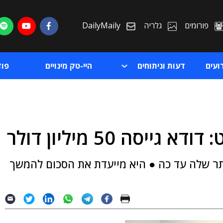
פורומים
גלריה
DailyMaily
ועים
דעות וניתוחים
היי-טק מינויים
פו
יסה 50 מיליון דולר
ת
תר שלה עד כה ● היא מייעדת את הסכום להמשך
ת