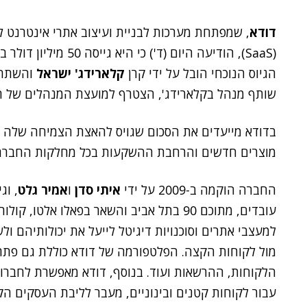
דודא
, שמפתחת מערכות לבניית ועיצוב אתרי אינטרנט לס
(SaaS), הודיעה היום (ד
הגיוס הנוכחי הובל על ידי קרן
קלארידג' ישראל
והשתתפו
שותף מנהל בקלארידג', הצטרף למועצת המנהלים של 
בדודא מייעדים את הסכום שגויס להאצת הצמיחה שלה ב
מוצרים חדשים והרחבת ההשקעות בכל מחלקות החברה, 
החברה הוקמה ב-2009 על ידי
איתי סדן
ו
אמיר גלט
עובדים, מתוכם 90 בתל אביב והשאר בפאלו אל
למעצבי אתרים וסוכנויות דיגיטל לייעל את יכולותיהם ול
הלקוחות, ההרשאות ועוד. בנוסף, דודא מאפשרת לחברות
עבור לקוחות קטנים ובינוניים, מעבר לליבת העסקים הק