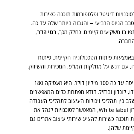
וכנויות דיגיטל ופלטפורמות תוכנה כשירות
') כי היא גייסה 50 מיליון דולר בסבב הגיוס הרביעי – והגבוה ביותר שלה עד כה.
 בו משקיעים קיימים. כחלק מכך,
רמי הדר
,
החברה.
אמצעות פיתוח הטכנולוגיה הקיימת, פיתוח
עם דגש על מחלקות המו"פ, המכירות והשיווק.
, וגייסה עד כה 100 מיליון דולר. היא מעסיקה 180
טו, קולורדו, לונדון וברזיל. דודא מפתחת כלים המאפשרים
שלב בין תהליכי ויכולות העיצוב לתהליכי העבודה
מול לקוחות הקצה. הפלטפורמה של דודא כוללת גם פתרון White label, המאפשר לסוכנויות לנהל את
 תוכנה כשירות להציע שירותי עיצוב אתרים גם
יימת שלהן.