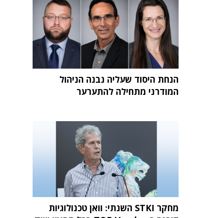
הנחת היסוד שעליה נבנה הניהול
המודרני מתחילה להתערער
מחקר STKI השנתי: וואן טכנולוגיות