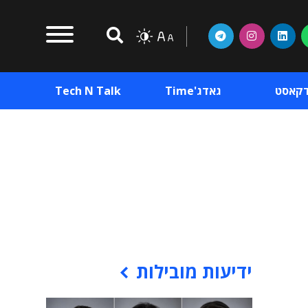
דקאסט
גאדג'Time
Tech N Talk
וכן פרסומי
תוכן פרסומי
וכן פרסומי
ידיעות מובילות