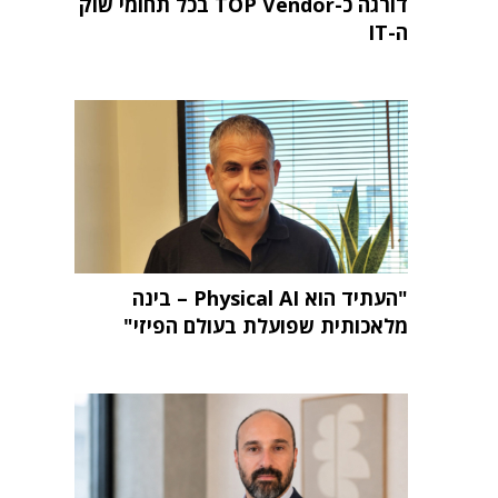
דורגה כ-TOP Vendor בכל תחומי שוק
ה-IT
"העתיד הוא Physical AI – בינה
מלאכותית שפועלת בעולם הפיזי"