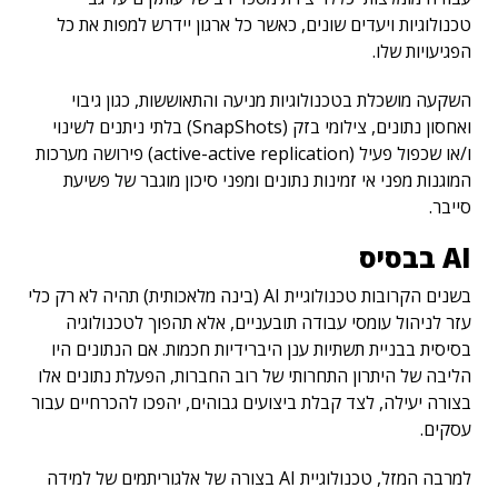
טכנולוגיות ויעדים שונים, כאשר כל ארגון יידרש למפות את כל
הפגיעויות שלו.
השקעה מושכלת בטכנולוגיות מניעה והתאוששות, כגון גיבוי
ואחסון נתונים, צילומי בזק (SnapShots) בלתי ניתנים לשינוי
ו/או שכפול פעיל (active-active replication) פירושה מערכות
המוגנות מפני אי זמינות נתונים ומפני סיכון מוגבר של פשיעת
סייבר.
AI
בבסיס
בשנים הקרובות טכנולוגיית AI (בינה מלאכותית) תהיה לא רק כלי
עזר לניהול עומסי עבודה תובעניים, אלא תהפוך לטכנולוגיה
בסיסית בבניית תשתיות ענן היברידיות חכמות. אם הנתונים היו
הליבה של היתרון התחרותי של רוב החברות, הפעלת נתונים אלו
בצורה יעילה, לצד קבלת ביצועים גבוהים, יהפכו להכרחיים עבור
עסקים.
למרבה המזל, טכנולוגיית AI בצורה של אלגוריתמים של למידה