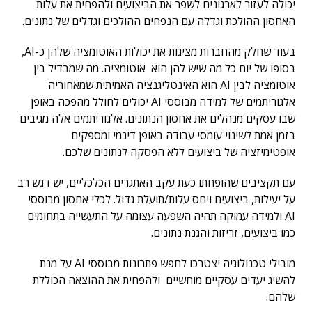
יכולה לעזור לארגונים לשפר את הביצועים ולהפחית את עלות
האחסון ההולכת וגדלה עם הנפחים ההולכים וגדלים של נתונים.
בעוד שחלק מהחברות מציגות את יכולות האוטומציה שלהן כ-AI,
בסופו של יום כל מה שיש להן הוא אוטומציה. מה שמבדיל בין
אוטומציה לבין AI הוא האינטליגנציה האמיתית שמאחוריה.
אלגוריתמים של למידה מבוססי AI יכולים לחולל מהפכה באופן
שבו עסקים מנהלים את אחסון הנתונים. אלגוריתמים אלה מגיבים
בזמן אמת לשינוי עומסי עבודה באופן דינמי ומספקים
אופטימיזציה של ביצועים ללא הפסקה לנתונים שלכם.
עם תקציבים שהופחתו כעת עקב האתגרים הכלכליים, יש דגש רב
על יעילות, ביצועים ויחס עלות/תועלת גדול. לכלי אחסון מבוססי
AI ולמידה עמוקה תהיה השפעה עצומה על התעשייה בתחומים
כמו ביצועים, זריזות והגנת נתונים.
מובילי טכנולוגיה יצטרכו לחפש פתרונות מבוססי AI על מנת
להשיג יעדים עסקיים מוחשיים ולהפחית את ההוצאה הכוללת
שלהם.