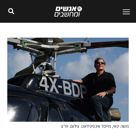
משה ינאי, מייסד אינפינידאט. צילום: יח"צ