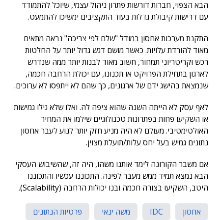
הבא הצפוי, חברות דורשות פתרון ניהול עצמי, שיוכל להתמודד
עם דרישות קיבולת גדלות בעוד התקציבים ימשיכו להתמעט.
התקנת מערכות אחסון במודל "שלם לפי צריכה" נראה מתאים
מאוד להורדת עלויות. כאשר מושם דגש גדול יותר על החלטות
רכש וקריטריוני תמחור, חשוב מאוד לבנות יותר ממה שנדרש
לארגון בתחילת הפרויקט או תכנונו, עם יכולת הרחבה חכמה,
שנמצאת בהישג ידם של ארגונים, כך שהם לא ייתפסו לא ערוכים.
לאף עסק לא הייתה השנה שהוא ציפה לה. ואלו שלא גילו גמישות
או השקיעו פחות בפתרונות טכנולוגיים שילמו את המחיר
האולטימטיבי. מעולם לא היה מניע חזק יותר לנוע לעבר אחסון
נתונים גמיש בעל יחס עלות/תועלת מצוין.
אם משבר הקורונה לימד אותנו משהו, היה זה, שהשיבוש העסקי
הבא נמצא תמיד ממש מעבר לפינה. התכוננו עכשיו והתכוננו
היטב, השקיעו בצורה חכמה ובנו יכולות הרחבה (Scalability).
אחסון
IDC
משה ינאי
פרטיות הנתונים