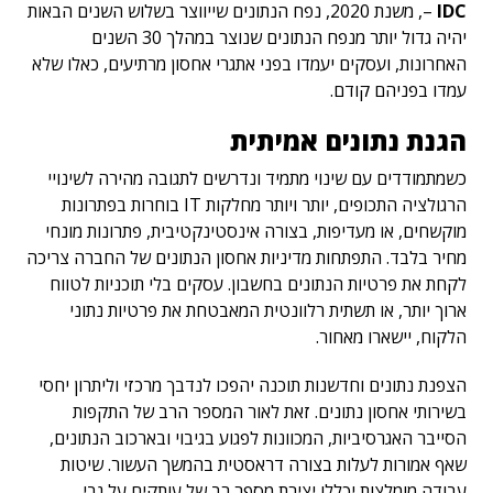
IDC
–
, משנת 2020, נפח הנתונים שייווצר בשלוש השנים הבאות
יהיה גדול יותר מנפח הנתונים שנוצר במהלך 30 השנים
האחרונות, ועסקים יעמדו בפני אתגרי אחסון מרתיעים, כאלו שלא
עמדו בפניהם קודם.
הגנת נתונים אמיתית
כשמתמודדים עם שינוי מתמיד ונדרשים לתגובה מהירה לשינויי
הרגולציה התכופים, יותר ויותר מחלקות IT בוחרות בפתרונות
מוקשחים, או מעדיפות, בצורה אינסטינקטיבית, פתרונות מונחי
מחיר בלבד. התפתחות מדיניות אחסון הנתונים של החברה צריכה
לקחת את פרטיות הנתונים בחשבון. עסקים בלי תוכניות לטווח
ארוך יותר, או תשתית רלוונטית המאבטחת את פרטיות נתוני
הלקוח, יישארו מאחור.
הצפנת נתונים וחדשנות תוכנה יהפכו לנדבך מרכזי וליתרון יחסי
בשירותי אחסון נתונים. זאת לאור המספר הרב של התקפות
הסייבר האגרסיביות, המכוונות לפגוע בגיבוי ובארכוב הנתונים,
שאף אמורות לעלות בצורה דראסטית בהמשך העשור. שיטות
עבודה מומלצות יכללו יצירת מספר רב של עותקים על גבי