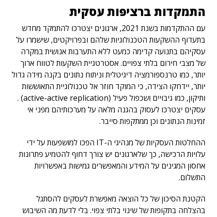
התמקדות ברציפות עסקית
עם ההתקדמות בשנת 2021, ארגונים יצטרכו להתמקד מחדש
בתעדוף ההשקעות הטכנולוגיות שלהם ובפרויקטים, שישמרו על
עסקיהם בתנועה קדימה כמעט ללא התערבות אנושית במקרה
של מצבי חירום בלתי צפויים. אסטרטגיית השקעות לטווח ארוך
יותר, כמו טרנספורמציה דיגיטלית וניתוח נתונים בקנה מידה גדול
יותר, יידחקו הצידה, כי המוקד חוזר אל טכנולוגיית התאוששות
ותיקון, כמו גיבויים ושכפול פעיל (active-active replication) .
עסקים יצטרכו לעסוק בהגנה מלאה על מערכותיהם מפני אי
זמינות הנתונים וכן ממתקפות סייבר.
ההחלטות העסקיות של מנהיגי ה-IT הפכו למושפעות על ידי
עלויות הרכישה, כך שלארגונים יש צורך דחוף להטמיע פתרונות
אחסון המגינים על המידע והמאפשרים גמישות באפשרויות
התשלום.
הקטנת הסיכון של כל הוצאה מאפשרת לעסקים להסתגל
בהצלחה בתקופות של שינוי בלתי צפוי. בלי לדעת מה השיבוש