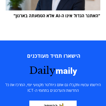
"האתגר הגדול אינו ה-AI אלא הטמעתה בארגון"
הישארו תמיד מעודכנים
Daily
maily
הירשמו עכשיו ותקבלו גם אתם ניוזלטר מקצועי יומי, המרכז את כל
החדשות והעדכונים בתחומי ה-ICT