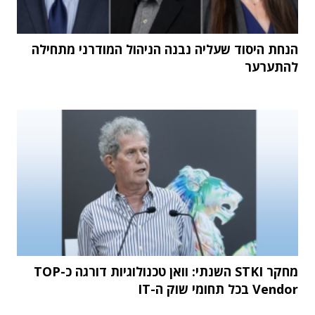
הנחת היסוד שעליה נבנה הניהול המודרני מתחילה
להתערער
מחקר STKI השנתי: וואן טכנולוגיות דורגה כ-TOP
Vendor בכל תחומי שוק ה-IT