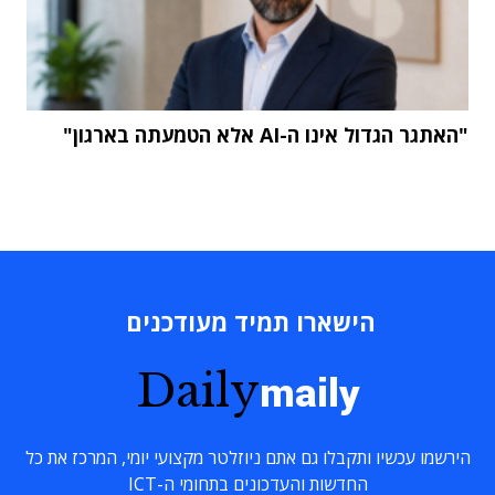
"האתגר הגדול אינו ה-AI אלא הטמעתה בארגון"
הישארו תמיד מעודכנים
Daily
maily
הירשמו עכשיו ותקבלו גם אתם ניוזלטר מקצועי יומי, המרכז את כל
החדשות והעדכונים בתחומי ה-ICT