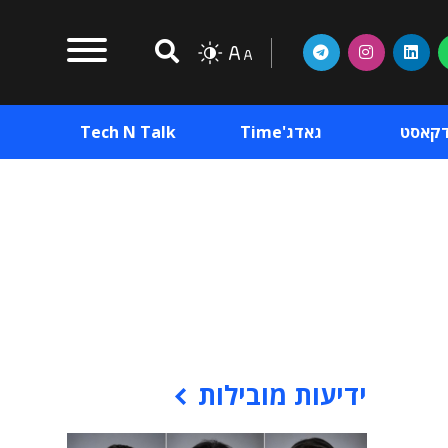
דקאסט
גאדג'Time
Tech N Talk
וכן פרסומי
תוכן פרסומי
וכן פרסומי
ידיעות מובילות