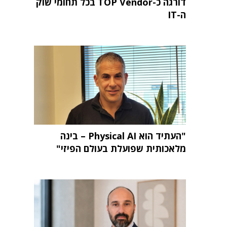
דורגה כ-TOP Vendor בכל תחומי שוק
ה-IT
"העתיד הוא Physical AI – בינה
מלאכותית שפועלת בעולם הפיזי"