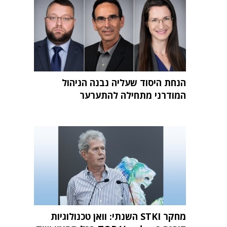
הנחת היסוד שעליה נבנה הניהול
המודרני מתחילה להתערער
מחקר STKI השנתי: וואן טכנולוגיות