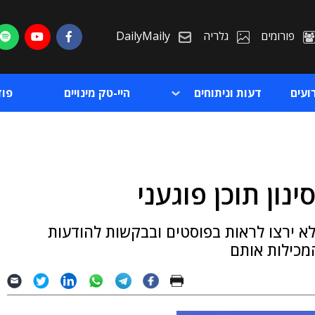
פורומים
גלריה
DailyMaily
ועים
דעות וניתוחים
היי-טק מינויים
פו
נון תוכן פוגעני
ת
א ירצו לראות בפוסטים ובבקשות להודעות
ת
המכילות אותם