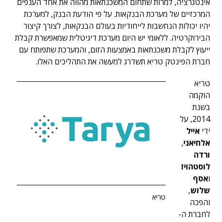
אינטגרציה, למרות שתחום המשכנתאות מהווה את אחד הענפים
המרכזיים של מערכת הבנקאות. על פי הודעת הבנק, למערכת
יהיו יכולות הנחשבות לייחודיות בעולם הבנקאות, לצורך קיצור
הבירוקרטיה. ללאומי יש היום מערכת דיגיטלית שמאפשרת קבלת
ייעוץ לקבלת משכנתאות באמצעות הזום, והמערכת שתפותח עם
חברת הפינטק טריא תשדרג למעשה את התהליכים האלו.
טריא
הוקמה
בשנת
2014, על
ידי
אייל
אלחיאני
,
ורדה
לוסטהויז
ו
אסף
שלוש
,
טריא
והפכה
לחברת ה-