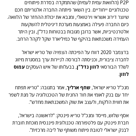
P2P (הלוואות עמית לעמית) שהתמקדה בסדרת פיתוחים
טכנולוגיים ייחודיים. בין השאר פיתחה החברה אלגוריתם חכם
שיוצר דירוג אשראי וירטואלי, ומנבא את יכולת ההחזר של הלוואה.
כיום החברה פעילה באמצעות מערכת דיגיטלית להשקעות
אלטרנטיביות, אשר ברובן מגובות בבטוחות נדל"ן, ובין היתר
העמידה משכנתאות בהיקף של כמיליארד שקל לקהל הרחב.
בדצמבר 2020 דווח על הפיכתה הצפויה של טריא ישראל
לחברה ציבורית, וכניסתה לבורסה לניירות ערך במסגרת מיזוג
לשלד הבורסאי
לוזון נדל"ן
, בבעלותו של איש העסקים
עמוס
לוזון
.
מנכ"ל טריא ישראל,
שחף ארליך
, אמר בתגובה: "טריא תפתח
יחד עם בנק לאומי את חוד החנית של הטכנולוגיה על מנת לשפר
את חווית הלקוח, ולעצב את שוק המשכנתאות מחדש".
אסף שלוש, מייסד ומנכ"ל טריא פינטק: "לראשונה בישראל,
חברת פינטק עם פלטפורמה טכנולוגית פיננסית מוכחת חוברת
לבנק ישראלי לטובת פיתוח משותף של ליבה מרכזית".