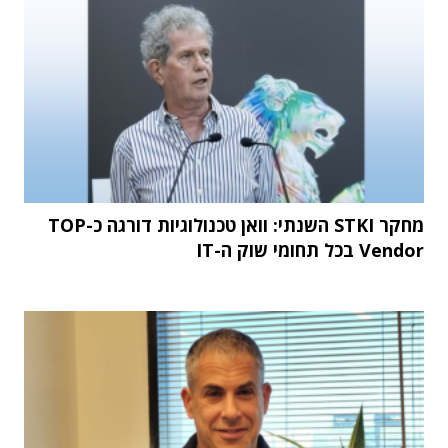
מחקר STKI השנתי: וואן טכנולוגיות דורגה כ-TOP
Vendor בכל תחומי שוק ה-IT